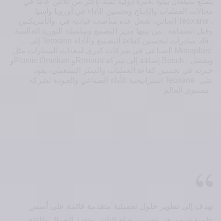
يتمتع سيلفان بينوا بخبرة دولية تمتد لأكثر من ثلاثين عامًا في 
مجالات العمليات والإنتاج وتحسين الأداء في أوروبا وآسيا 
، 
 Teoxane
الحالي، شغل عدة مناصب قيادية في
.
والأمريكتين
وقبل انضمامه 
. 
من بينها مدير التصنيع وسلسلة التوريد العالمية
، قاد مبادرات لتحسين كفاءة التصنيع والأداء 
 Teoxane
إلى
 Mecaplast 
الصناعي في شركات كبرى لمعدات السيارات مثل
وبفضل 
 Bosch.
إضافة إلى شركة
Renault 
و
Plastic Omnium 
و
خبرته في تحسين كفاءة العمليات والتميّز التشغيلي، يقود 
على 
 Teoxane 
استراتيجية الأداء الصناعي والجودة لشركة
.
مستوى العالم
نهدف إلى تطوير حلول تجميلية متقدمة قائمة على أسس 