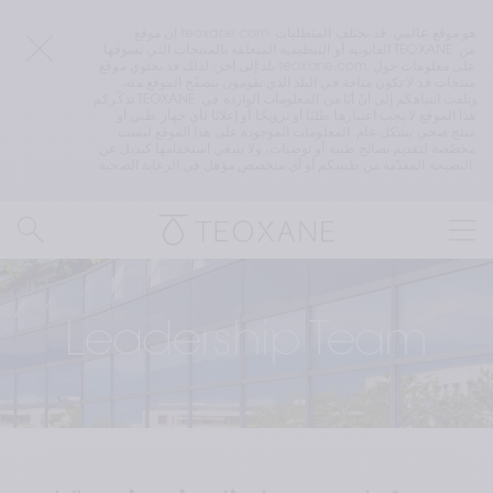
إن موقع teoxane.com هو موقع عالمي. قد تختلف المتطلبات 
القانونية أو التنظيمية المتعلقة بالمنتجات التي تسوقها TEOXANE من 
بلد إلى آخر. لذلك قد يحتوي موقع teoxane.com على معلومات حول 
منتجات قد لا تكون متاحة في البلد الذي تقومون بتصفّح الموقع منه. 
تذكّركم TEOXANE وتلفت انتباهكم إلى أنّ أيًا من المعلومات الواردة في 
هذا الموقع لا يجب اعتبارها طلبًا أو ترويجًا أو إعلانًا لأي جهاز طبي أو 
منتج صحي بشكل عام. المعلومات الموجودة على هذا الموقع ليست 
مخصّصة لتقديم نصائح طبية أو توصيات، ولا ينبغي استخدامها كبديل عن 
النصيحة المقدّمة من طبيبكم أو أي متخصص مؤهل في الرعاية الصحية.
Leadership Team