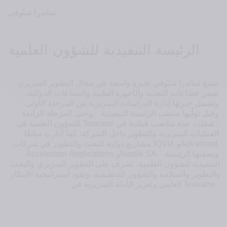
ساندرا شنّوفي
الرئيسة التنفيذية للشؤون العلمية
تتمتع ساندرا شنّوفي بخبرة واسعة في مجال التطوير السريري 
ضمن قطاعات التغذية والأجهزة الطبية والصناعات الدوائية، 
وتشمل خبرتها إدارة الدراسات السريرية من المرحلة الأولى 
وقبل تولّيها منصب الرئيسة التنفيذية 
.  
وحتى المرحلة الرابعة
، شغلت عدة مناصب قيادية في 
 Teoxane
للشؤون العلمية في
العمليات السريرية والتطوير داخل الشركة، كما أدارت سابقًا 
Advanced 
و
 IQVIA 
مشاريع دولية للبحث والتطوير في شركات
وبصفتها الرئيسة 
Nestlé SA. 
و
Accelerator Applications 
التنفيذية للشؤون العلمية، تشرف على التطوير السريري والبحث 
والتطوير والسلامة والشؤون التنظيمية، وتقود استراتيجية الابتكار 
 Teoxane. 
العلمي وتعزيز الأدلة السريرية في