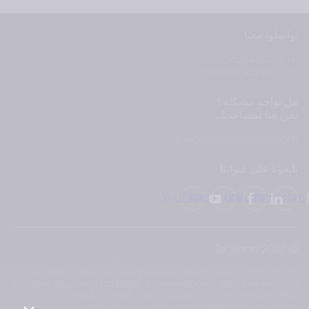
تواصلوا معنا
+41 22 344 96 36
info@teoxane.com
هل تواجه مشكلة؟
نحن هنا لمساعدتك.
medical@teoxane.com
تابِعونا على قنواتنا
YouTube
Facebook
LinkedIn
Instagram
© 2026 Teoxane
TEOXANE Cosmeceuticals range are cosmetic product according to
European Regulation 1223/2009. Excepted Radiant Night Peel which is a
medical device, class I, according to Directive 93/42/EEC.
Cosmeceuticals products are not designed to be injected.