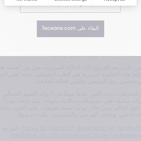
الرعاية الصحية
البقاء على Teoxane.com
يُقصد باتفاقيات المُقيّم الداخلي والخارجي (Intra-rater وInter-rater) الحسابات الإحصائية الت
حقق مقياس TIOHS نتائج إحصائية ممتازة في كلٍ من اتف
ل العالم. ومن خلال توحيد تقييم تجويفات تحت العين، يدعم TIOHS 
Carey W, Trévidic P, Benedetto AV, Maffert 
المرجع: 
Validation of a Photonumeric Scale for Assessmen