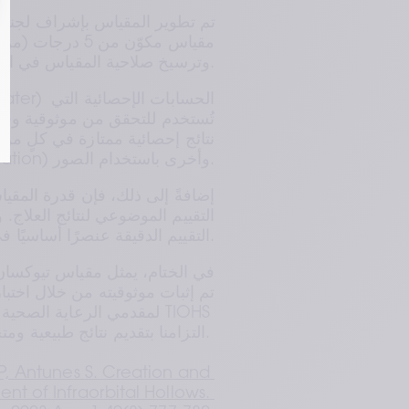
وترسيخ صلاحية المقياس في التقاط الفروق الدقيقة في مظهر تجويفات تحت العين.
خلال عمليات تحقق مباشرة (live validation) وأخرى باستخدام الصور.
التقييم الدقيقة عنصرًا أساسيًا في تحسين رضا المرضى وقياس فعالية العلاجات.
لمقدمي الرعاية الصحية حو
التزامنا بتقديم نتائج طبيعية ومتجددة تلبي توقعات المرضى والممارسين على حد سواء. 
P, Antunes S. Creation and 
t of Infraorbital Hollows. 