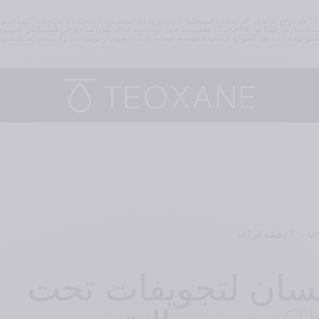
معلومات حول منتجات قد لا تكون متاحة في البلد الذي تقومون بتصفّح الموقع منه. تذكّركم TEOXANE وتلفت انتباهكم إلى أنّ أيًا من ا
un
1 دقيقة قراءة
سان لتجويفات تحت