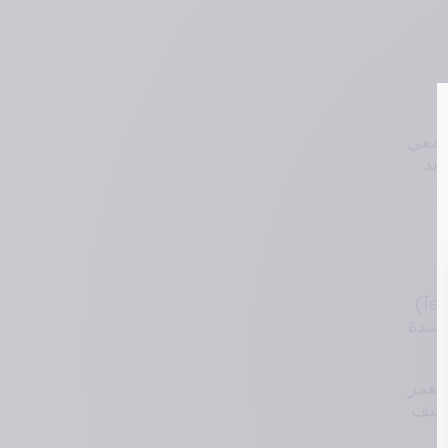
لدمعي
يد.
 عملية 
دقيقة اعتمدت على صور لأشخاص حقيقيين، بهدف تزويد الأطباء بطريقة موثوقة لتقييم وتصنيف شدة 
بدأ نهجنا بجمع مجموعة متنوعة من الصور لأكثر من 200 متطوع، لضمان تمثيل واسع من حيث العمر 
والخلفيات العرقية وأنماط البشرة. وكانت هذه الصور أساسية في إنشاء مقياس شامل يعكس طيف 