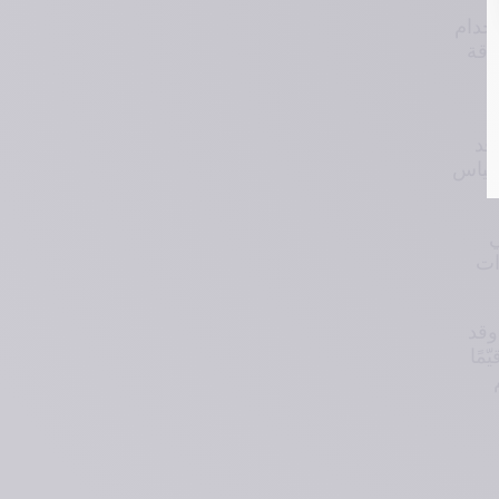
تم تطوير المقياس بإشراف لجنة من الخبراء المعتمدين الذين قاموا بتقييم كل صورة بعناية باستخدام 
مقياس مكوّن من 5 درجات (من لا يوجد إلى شديد جدًا). وقد ساهمت هذه العملية في ضمان الدقة 
ي 
تُستخدم للتحقق من موثوقية وقابلية إعادة الإنتاج وتكرار التقييمات الذاتية باستخدام المقياس. وقد 
اقيات المُقيّم الداخلي والخارجي، وذلك من 
إضافةً إلى ذلك، فإن قدرة المقياس على رصد الفروق ذات الدلالة السريرية تعزز من أهميته في 
التقييم الموضوعي لنتائج العلاج. وتُعد هذه الخاصية ضرورية في الطب التجميلي، حيث تُعتبر أدوات 
في الختام، يمثل مقياس تيوكسان لتجويفات تحت العين تقدمًا مهمًا في أدوات التقييم الجمالي. وقد 
تم إثبات موثوقيته من خلال اختبارات شاملة على مجموعات سكانية متنوعة، مما يجعله موردًا قيّمًا 