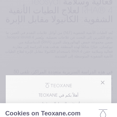
فعالية وسلامة Teosyal
RHA® 4 لعلاج الطيات الأنفية
الشفوية: الكانيولا مقابل الإبرة
تُعد الطيات الأنفية الشفوية (NLF) من أوائل علامات التقدم في العمر، ما
يدفع الكثيرين إلى البحث عن علاجات تجميلية. ويُعتبر Teosyal RHA® 4،
ضمن مجموعة حمض الهيالورونيك المرن (RHA) الديناميكية من
تيوكسان، خيارًا شائعًا لهذه المنطقة. هدفت هذه الدراسة إلى مقارنة
فعالية وسلامة حقن RHA 4 باستخدام الكانيولا مقابل الإبرة لعلاج الطيات
الأنفية الشفوية المتوسطة إلى الشديدة.
في هذه الدراسة السريرية متعددة المراكز، تلقى 50 
مشاركًا بالغًا يعانون من طيات أنفية شفوية متوسطة إلى 
شديدة حقن RHA 4 على جانبي الوجه: جانب باستخدام 
الكانيولا والجانب الآخر باستخدام الإبرة. وتم توزيع طرق 
الحقن عشوائيًا لضمان نتائج موضوعية وغير متحيزة.
أهلاً بكم في TEOXANE
أنت تقوم بالوصول إلى موقعنا من
أظهرت كلتا طريقتي الحقن انخفاضًا ملحوظًا في شدة 
الطيات الأنفية الشفوية بحلول الأسبوع 12. وكان متوسط 
يرجى اختيار مجال اهتمامك للوصول إلى النسخة