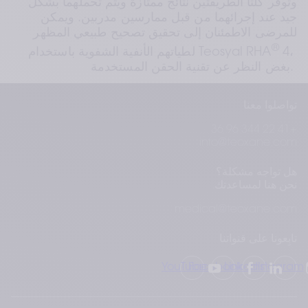
وتوفر كلتا الطريقتين نتائج ممتازة ويتم تحملهما بشكل 
جيد عند إجرائهما من قبل ممارسين مدربين. ويمكن 
للمرضى الاطمئنان إلى تحقيق تصحيح طبيعي المظهر 
®
 4، 
لطياتهم الأنفية الشفوية باستخدام Teosyal RHA
بغض النظر عن تقنية الحقن المستخدمة. 
Beer K, Biesman B, Cox SE, 
اقرأ النسخة الكاملة:  
تواصلوا معنا
Smith S, Picault L, Trevidic P. Efficacy and 
Safety of Resilient Hyaluronic Acid Fillers 
+41 22 344 96 36
Injected with a Cannula: A Randomized, 
info@teoxane.com
Evaluator-Blinded, Split-Face Controlled Study. 
هل تواجه مشكلة؟
Clin Cosmet Investig Dermatol. 2023 Apr 
نحن هنا لمساعدتك.
6;16:959-972. 
medical@teoxane.com
تابِعونا على قنواتنا
YouTube
Facebook
LinkedIn
Instagram