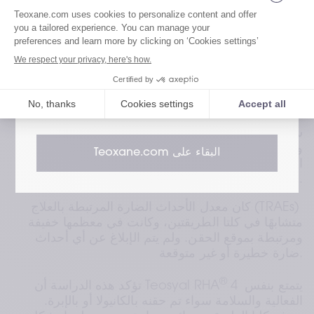
التحسن متقاربًا جدًا: -1.61 في جانب الكانيولا و -1.65 
المناسبة من موقعنا
في جانب الإبرة، مما يثبت أن الكانيولا ليست أقل فعالية 
من الإبرة.
قم بزيارة موقعنا المخصص للمرضى
أعرب أكثر من 90٪ من المشاركين عن رضاهم عن نتائج 
العلاج بغض النظر عن طريقة الحقن المستخدمة. وأفاد 
قم بزيارة موقعنا المخصص لمتخصصي الرعاية
10٪ فقط بعدم رضاهم الكامل، موزعين بالتساوي بين 
الصحية
الطريقتين.
شملت التفاعلات الشائعة كدمات، تكتلات، احمرار، حكة 
وألم، وكانت عمومًا خفيفة ومؤقتة. وأظهرت طريقة 
البقاء على Teoxane.com
الكانيولا معدلًا أقل بقليل من هذه التفاعلات مقارنة 
بالإبرة.
كان معدل الأحداث الضارة المرتبطة بالعلاج (TRAEs) 
متشابهًا في كلتا الطريقتين، وكانت في معظمها خفيفة 
ومرتبطة بموقع الحقن. ولم يتم الإبلاغ عن أي أحداث 
ضارة خطيرة أو غير متوقعة.
®
 4 يتمتع بنفس 
تؤكد هذه الدراسة أن Teosyal RHA
الفعالية والسلامة سواء تم حقنه بالكانيولا أو بالإبرة. 