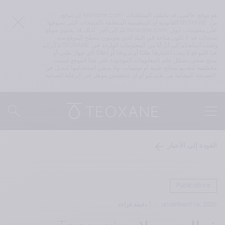
إن موقع teoxane.com هو موقع عالمي. قد تختلف المتطلبات 
القانونية أو التنظيمية المتعلقة بالمنتجات التي تسوقها TEOXANE من 
بلد إلى آخر. لذلك قد يحتوي موقع teoxane.com على معلومات حول 
منتجات قد لا تكون متاحة في البلد الذي تقومون بتصفّح الموقع منه. 
تذكّركم TEOXANE وتلفت انتباهكم إلى أنّ أيًا من المعلومات الواردة في 
هذا الموقع لا يجب اعتبارها طلبًا أو ترويجًا أو إعلانًا لأي جهاز طبي أو 
منتج صحي بشكل عام. المعلومات الموجودة على هذا الموقع ليست 
مخصّصة لتقديم نصائح طبية أو توصيات، ولا ينبغي استخدامها كبديل عن 
النصيحة المقدّمة من طبيبكم أو أي متخصص مؤهل في الرعاية الصحية.
العودة إلى الأخبار
Publications
undefined 16, 2026
1 دقيقة قراءة