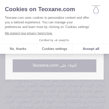
الاجتماعي بعد علاجات الفيلر، مما يعكس فوائدها 
أنت تقوم بالوصول إلى موقعنا من
1
.
الشاملة التي تتجاوز الجانب التجميلي
يرجى اختيار مجال اهتمامك للوصول إلى النسخة
المناسبة من موقعنا
يُعتبر الإلمام الدقيق بتشريح الوجه ركيزة أساسية 
لممارسة تجميلية آمنة وفعالة. وقد أبرزت الدكتورة بيلور 
قم بزيارة موقعنا المخصص للمرضى
سيزغين كيزيلوجلو من خلال التشريح الجراحي أهمية فهم 
التفاصيل التشريحية والمناطق الحساسة لتقليل المخاطر 
أثناء حقن الفيلر. ويسهم فهم البنية الطبقية لأنسجة 
قم بزيارة موقعنا المخصص لمتخصصي الرعاية
الوجه، بدءًا من الجلد والدهون تحت الجلد وصولًا إلى 
الصحية
الأنظمة العضلية اللفافية والعظام، في ضمان وضع المنتج 
بدقة وتحقيق نتائج طبيعية مع الحد من المضاعفات 
المحتملة.
البقاء على Teoxane.com
جسّد الدكتور بنجي ديلون أهمية تصميم خطط علاجية 
فردية من خلال عروض مباشرة. ومن خلال تخصيص 
بروتوكولات فيلر HA لتناسب احتياجات مختلفة، مثل عدم 
تماثل الوجه أو فقدان الحجم المرتبط بالعمر، يمكن 
تحقيق تجديد متوازن لكامل الوجه. ويعكس الاستخدام 
الاستراتيجي لفيلر Teosyal HA، بما يتماشى مع المناطق 
التشريحية وديناميكية الوجه، النهج الدقيق المطلوب لإبراز 
الملامح الطبيعية مع الحفاظ على تعابير الوجه الفريدة.