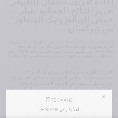
إعادة تعريف الجمال الطبيعي:
تعزيز النتائج الجمالية بفيلر
حمض الهيالورونيك المتطور
من تيوكسان
يشهد مفهوم الجمال تحولًا عميقًا، منتقلاً من المعايير التقليدية إلى رؤية
أكثر فردية وتنوعًا. وقد تجسّد هذا التحول خلال ندوة “Elevating
Aesthetics” التي نظمتها تيوكسان ضمن فعاليات IMCAS 2023، حيث
ناقش الخبراء العلاقة بين الطب التجميلي والرفاه النفسي والاجتماعي.
أكدت الدكتورة سابرينا شاه-ديساي أن الإجراءات 
التجميلية الحديثة تتجاوز المفهوم السطحي للجمال، إذ 
تؤثر بشكل ملموس في الصحة النفسية والعاطفية 
للمرضى. ويُعد استخدام فيلر حمض الهيالورونيك (HA) 
أداة أساسية لا تقتصر على تحسين المظهر الخارجي 
فحسب، بل تساهم أيضًا في تعزيز الثقة بالنفس وجودة 
الحياة بشكل عام. وتشير الدراسات إلى أن المرضى 
أهلاً بكم في TEOXANE
يلاحظون تحسنًا ملحوظًا في ثقتهم بأنفسهم وتفاعلهم 