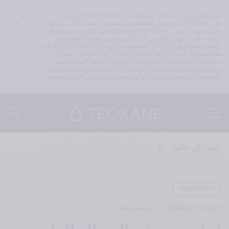
إن موقع teoxane.com هو موقع عالمي. قد تختلف المتطلبات 
القانونية أو التنظيمية المتعلقة بالمنتجات التي تسوقها TEOXANE من 
بلد إلى آخر. لذلك قد يحتوي موقع teoxane.com على معلومات حول 
منتجات قد لا تكون متاحة في البلد الذي تقومون بتصفّح الموقع منه. 
تذكّركم TEOXANE وتلفت انتباهكم إلى أنّ أيًا من المعلومات الواردة في 
هذا الموقع لا يجب اعتبارها طلبًا أو ترويجًا أو إعلانًا لأي جهاز طبي أو 
منتج صحي بشكل عام. المعلومات الموجودة على هذا الموقع ليست 
مخصّصة لتقديم نصائح طبية أو توصيات، ولا ينبغي استخدامها كبديل عن 
النصيحة المقدّمة من طبيبكم أو أي متخصص مؤهل في الرعاية الصحية.
العودة إلى الأخبار
Publications
undefined 16, 2026
1 دقيقة قراءة