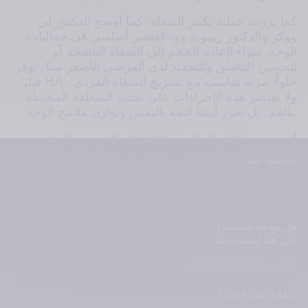
كما برزت عملية تكبير الشفاه، كما أوضح الدكتور لي 
ووكر والدكتور ريموند وو، كعنصر أساسي في جماليات 
الوجه. سواء لإعادة الحجم إلى الشفاه الناضجة أو 
لتحسين التناسق والتحديد لدى المرضى الأصغر سنًا، توفر 
فيلر HA حلولًا مرنة تتناسب مع تشريح الشفاه الفردي. 
ولا تقتصر هذه الإجراءات على تجديد المنطقة المحيطة 
بالفم، بل تعزز أيضًا الثقة بالنفس وتوازن ملامح الوجه.
أصبح مسار الجمال اليوم قائمًا على الفردية والدقة 
وتعزيز الثقة. وفي تيوكسان، نواكب هذا التطور من خلال 
تواصلوا معنا
تقديم مجموعة من فيلر HA المصممة لتلبية احتياجات 
+41 22 344 96 36
جمالية متنوعة. ويضمن التزامنا بالسلامة والابتكار ورضا 
info@teoxane.com
المرضى إعداد كل خطة علاجية بعناية لتحقيق نتائج 
طبيعية وتعزيز الرفاه النفسي والاجتماعي.
هل تواجه مشكلة؟
نحن هنا لمساعدتك.
EMJ. 2023;8[2]:10-18. 
المرجع:  
medical@teoxane.com
تابِعونا على قنواتنا