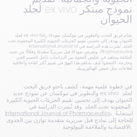
نموذج مبتكر ex vivo لجلد
الحيوان
يقدّم فريق البحث والتطوير في تيوكسان نموذجًا رائدًا ex vivo لجلد
الحيوان يهدف إلى تحسين تقييم الجزيئات الحيوية الكبيرة المحقونة تحت
الجلد. نُشرت هذه الدراسة في International Journal of
Pharmaceutics، وتعرض نموذجًا قبل سريريًا متقدمًا وفعّالًا من حيث
التكلفة يساهم في تقليص الفجوة بين الدراسات داخل الجسم الحي
وخارجه. اكتشفوا كيف يساهم هذا النهج في تقييم أكثر كفاءة وأخلاقية
لعلاجات مثل حمض الهيالورونيك.
في خطوة علمية مهمة، كشف باحثو فريق البحث 
والتطوير في تيوكسان عن نموذج جديد ex vivo لجلد 
الحيوان يهدف إلى تحسين تقييم الجزيئات الحيوية الكبيرة 
المحقونة تحت الجلد. وقد نُشرت الدراسة في 
، استجابةً 
International Journal of Pharmaceutics
للحاجة إلى نماذج قبل سريرية متقدمة توازن بين الجدوى 
الاقتصادية والملاءمة البيولوجية.