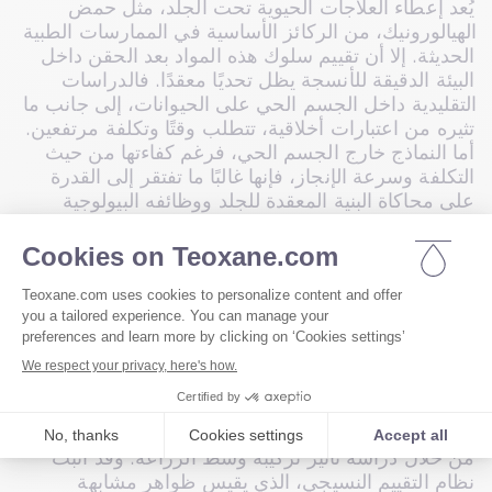
يُعد إعطاء العلاجات الحيوية تحت الجلد، مثل حمض 
الهيالورونيك، من الركائز الأساسية في الممارسات الطبية 
الحديثة. إلا أن تقييم سلوك هذه المواد بعد الحقن داخل 
البيئة الدقيقة للأنسجة يظل تحديًا معقدًا. فالدراسات 
التقليدية داخل الجسم الحي على الحيوانات، إلى جانب ما 
تثيره من اعتبارات أخلاقية، تتطلب وقتًا وتكلفة مرتفعين. 
أما النماذج خارج الجسم الحي، فرغم كفاءتها من حيث 
التكلفة وسرعة الإنجاز، فإنها غالبًا ما تفتقر إلى القدرة 
على محاكاة البنية المعقدة للجلد ووظائفه البيولوجية 
بدقة.
يقدّم نموذج جلد الحيوان ex vivo حلاً متوازنًا. فمن خلال 
استخدام جلد حيواني حي بكامل سماكته، يتيح النهج الذي 
طورته تيوكسان تقليص الفجوة بين الدراسات داخل 
الجسم الحي وخارجه. وتستعرض الدراسة بالتفصيل 
تطوير هذا النموذج، مع التركيز على سلامته البنيوية التي 
تم تقييمها باستخدام نظام تصنيف نسيجي دقيق.
وتعمّقت الأبحاث في تحسين نظام زراعة الجلد ex vivo 
من خلال دراسة تأثير تركيبة وسط الزراعة. وقد أثبت 
نظام التقييم النسيجي، الذي يقيس ظواهر مشابهة 