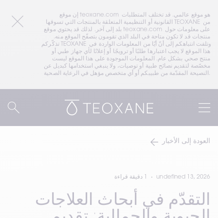
إن موقع teoxane.com هو موقع عالمي. قد تختلف المتطلبات 
القانونية أو التنظيمية المتعلقة بالمنتجات التي تسوقها TEOXANE من 
بلد إلى آخر. لذلك قد يحتوي موقع teoxane.com على معلومات حول 
منتجات قد لا تكون متاحة في البلد الذي تقومون بتصفّح الموقع منه. 
تذكّركم TEOXANE وتلفت انتباهكم إلى أنّ أيًا من المعلومات الواردة في 
هذا الموقع لا يجب اعتبارها طلبًا أو ترويجًا أو إعلانًا لأي جهاز طبي أو 
منتج صحي بشكل عام. المعلومات الموجودة على هذا الموقع ليست 
مخصّصة لتقديم نصائح طبية أو توصيات، ولا ينبغي استخدامها كبديل عن 
النصيحة المقدّمة من طبيبكم أو أي متخصص مؤهل في الرعاية الصحية.
العودة إلى الأخبار
undefined 13, 2026
1 دقيقة قراءة
التقدّم في أبحاث العلاجات
الحيوية والجمالية: تقديم