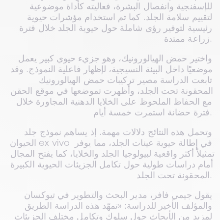
للإسفنجية وانفصال البشرة، فعاليته كأداة موضوعية 
لتقييم سلامة الجلد. كما تم استخدام مؤشرات حيوية 
رئيسية لتوفير رؤى شاملة حول حيوية الجلد خلال فترة 
زراعة ممتدة.
واختير حمض الهيالورونيك، وهو جزيء حيوي كبير يعمل 
موضعيًا داخل البيئة النسيجية، لإظهار فاعلية النموذج. وقد 
تابعت الدراسة مصير تركيبات حمض الهيالورونيك 
المحقونة تحت الجلد، وأظهرت تموضعها في موقع الحقن 
مع الحفاظ الملحوظ على الخلايا الدهنية المجاورة خلال 
فترة حضانة استمرت خمسة أيام.
وتحمل هذه النتائج دلالات مهمة. إذ يساهم نموذج جلد 
الحيوان ex vivo في إطالة حيوية عينات الجلد، مما يوفر 
تمثيلاً أكثر واقعية لبيولوجيا الجلد والخلايا، كما يفتح المجال 
أمام دراسات طولية حول تكامل الجزيئات الحيوية الكبيرة 
المحقونة تحت الجلد.
يقول جيمي فافر، مدير البحث والتطوير في تيوكسان 
والمؤلف الأخير للدراسة: «تمهّد هذه الدراسة الطريق 
لمزيد من الأبحاث حول سلوك وتكامل مختلف الجزيئات 