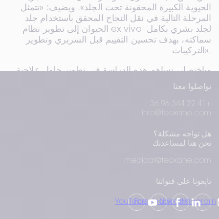
الحيوية الكبيرة المحقونة تحت الجلد». ويضيف: «تتمثل 
المرحلة التالية في نقل النجاح المحقق باستخدام جلد 
الحيوان إلى تطوير نظام ex vivo لجلد بشري بكامل 
سماكته، بهدف تحسين التقييم قبل السريري وتطوير 
التركيبات».
وباختصار، تساهم هذه الدراسة في تطوير حلول علاجية 
حيوية وجمالية من خلال تقديم بديل أكثر تطورًا 
تواصلوا معنا
ومسؤولية أخلاقيًا للنماذج التقليدية، مما يدعم تطوير 
تركيبات وعلاجات محسّنة. ويتماشى تطوير هذا النموذج 
+41 22 344 96 36
info@teoxane.com
المتقدم لجلد الحيوان مع قيمتنا الأساسية المتمثلة في 
الاستقلالية، حيث يتيح لنا إجراء الدراسات داخليًا وتعزيز 
هل تواجه مشكلة؟
قدراتنا البحثية. وتؤكد هذه الاستقلالية التزامنا المستمر 
نحن هنا لمساعدتك.
بالابتكار والتميّز في تطوير الحلول الجمالية.
medical@teoxane.com
تابِعونا على قنواتنا
YouTube
Facebook
LinkedIn
Instagram