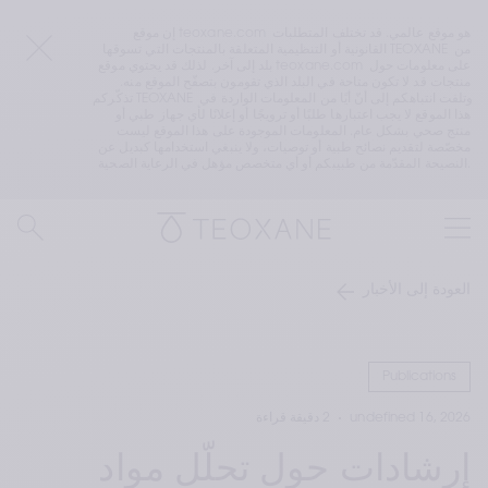
إن موقع teoxane.com هو موقع عالمي. قد تختلف المتطلبات 
القانونية أو التنظيمية المتعلقة بالمنتجات التي تسوقها TEOXANE من 
بلد إلى آخر. لذلك قد يحتوي موقع teoxane.com على معلومات حول 
منتجات قد لا تكون متاحة في البلد الذي تقومون بتصفّح الموقع منه. 
تذكّركم TEOXANE وتلفت انتباهكم إلى أنّ أيًا من المعلومات الواردة في 
هذا الموقع لا يجب اعتبارها طلبًا أو ترويجًا أو إعلانًا لأي جهاز طبي أو 
منتج صحي بشكل عام. المعلومات الموجودة على هذا الموقع ليست 
مخصّصة لتقديم نصائح طبية أو توصيات، ولا ينبغي استخدامها كبديل عن 
النصيحة المقدّمة من طبيبكم أو أي متخصص مؤهل في الرعاية الصحية.
العودة إلى الأخبار
Publications
undefined 16, 2026
2 دقيقة قراءة
إرشادات حول تحلّل مواد