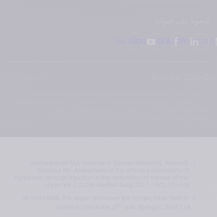
medical@teoxane.com
تابِعونا على قنواتنا
YouTube
Facebook
LinkedIn
Instagram
© 2026 Teoxane
TEOXANE Cosmeceuticals range are cosmetic product according to
European Regulation 1223/2009. Excepted Radiant Night Peel which is a
medical device, class I, according to Directive 93/42/EEC.
Cosmeceuticals products are not designed to be injected.
Yazdanparast TAS, Hournaz H, Saman Ahmad N, Alireza F, 
Mansour NK. Assessment of the efficacy and safety of 
hyaluronic acid gel injection in the restoration of fullness of the 
upper lips.J Cutan Aesthet Surg. 2017 ;10(2):101‐105
de Maio MRB. The upper and lower lips. In Injectable fillers in 
nd
aesthetic medicine, 2
 edn. Springer; 2014:114