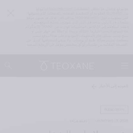
إن موقع teoxane.com هو موقع عالمي. قد تختلف المتطلبات 
القانونية أو التنظيمية المتعلقة بالمنتجات التي تسوقها TEOXANE من 
بلد إلى آخر. لذلك قد يحتوي موقع teoxane.com على معلومات حول 
منتجات قد لا تكون متاحة في البلد الذي تقومون بتصفّح الموقع منه. 
تذكّركم TEOXANE وتلفت انتباهكم إلى أنّ أيًا من المعلومات الواردة في 
هذا الموقع لا يجب اعتبارها طلبًا أو ترويجًا أو إعلانًا لأي جهاز طبي أو 
منتج صحي بشكل عام. المعلومات الموجودة على هذا الموقع ليست 
مخصّصة لتقديم نصائح طبية أو توصيات، ولا ينبغي استخدامها كبديل عن 
النصيحة المقدّمة من طبيبكم أو أي متخصص مؤهل في الرعاية الصحية.
العودة إلى الأخبار
Publications
undefined 13, 2026
1 دقيقة قراءة