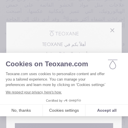
علاجات مثل مواد الحشو القائمة على حمض 
الهيالورونيك، التي تتميز بإمكانية عكسها، أصبحت 
3
إجراءات الشفاه أكثر شيوعًا
. وقد أدى ذلك إلى الحاجة 
إلى أدوات مخصصة وموضوعية لتقييم سلامة وفعالية 
مواد الحشو الجلدية في هذا المجال.
ومن هذا المنطلق، طوّرت تيوكسان مقياسًا خاصًا بدرجة 
أهلاً بكم في TEOXANE
واحدة لتصنيف الامتلاء الكلي للشفة العلوية والسفلية: 
أنت تقوم بالوصول إلى موقعنا من
Teoxane Lip Fullness Scale (TLFS). ويُعد TLFS 
مقياسًا فوتونُمريًا من 5 مستويات، تم تطويره من قبل 
يرجى اختيار مجال اهتمامك للوصول إلى النسخة
خبراء سريريين استنادًا إلى صور حقيقية لأشخاص، وتم 
المناسبة من موقعنا
التحقق من صحته من خلال التقييم بالصور والتقييم 
المباشر على أشخاص في ظروف حية.
قم بزيارة موقعنا المخصص للمرضى
باستخدام مجموعة من الصور المأخوذة من 208 
متطوعين، اتفقت لجنة عمل مكوّنة من ثلاثة خبراء 
قم بزيارة موقعنا المخصص لمتخصصي الرعاية
سريريين على “القيمة الفعلية” لدرجة الامتلاء الكلي 
الصحية
لشفاه كل مشارك، وتم تصنيفهم من 1 إلى 5 (من نحيف 
جدًا إلى ممتلئ جدًا). وشملت العينة رجالًا ونساءً لا تقل 
أعمارهم عن 21 عامًا، ومن خلفيات عرقية متعددة، 