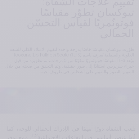
تقييم علاجات الشفاه:
تيوكسان تطوّر مقياسًا
فوتونُمريًا لقياس التحسّن
الجمالي
طوّرت تيوكسان مقياسًا خاصًا بدرجة واحدة لتقييم الامتلاء الكلي للشفة
العلوية والسفلية يُعرف باسم Teoxane Lip Fullness Scale (TLFS).
ويُعد TLFS مقياسًا فوتونُمريًا مكوّنًا من 5 درجات، تم تطويره من قبل
خبراء سريريين استنادًا إلى صور حقيقية، وتم التحقق من صحته من خلال
التقييم بالصور والتقييم على أشخاص في ظروف حية.
تلعب الشفاه دورًا مهمًا في الإدراك الجمالي للوجه، كما 
1,2
أنها عنصر أساسي في التفاعلات الاجتماعية
. ومع توفر 