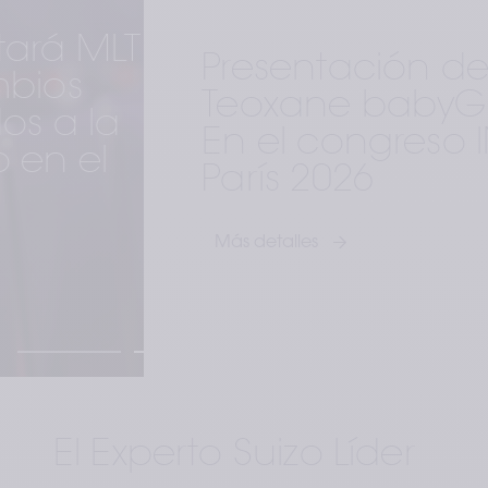
Presentación de 
Teoxane babyGLOW™
En el congreso IMCAS 
París 2026
Más detalles
El Experto Suizo Líder 