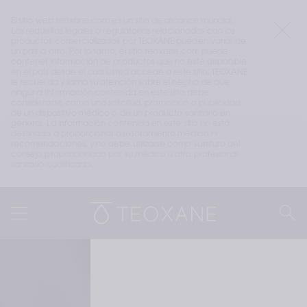
El sitio web teoxane.com es un sitio de alcance mundial. 
Los requisitos legales o regulatorios relacionados con los 
productos comercializados por TEOXANE pueden variar de 
un país a otro. Por lo tanto, el sitio teoxane.com puede 
contener información de productos que no esté disponible 
en el país desde el cual usted accede a este sitio. TEOXANE 
le recuerda y llama su atención sobre el hecho de que 
ninguna información contenida en este sitio debe 
considerarse como una solicitud, promoción o publicidad 
de un dispositivo médico o de un producto sanitario en 
general. La información contenida en este sitio no está 
destinada a proporcionar asesoramiento médico ni 
recomendaciones, y no debe utilizarse como sustituto del 
consejo proporcionado por su médico u otro profesional 
sanitario cualificado.