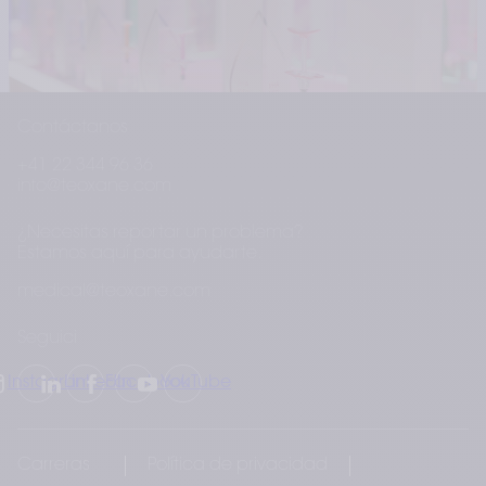
Contáctanos
+41 22 344 96 36
info@teoxane.com
¿Necesitas reportar un problema?
Estamos aquí para ayudarte.
medical@teoxane.com
Seguici
Instagram
LinkedIn
Facebook
YouTube
Carreras
Política de privacidad