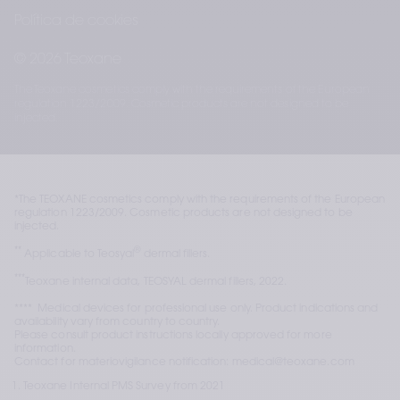
Política de cookies
© 2026 Teoxane
The Teoxane cosmetics comply with the requirements of the European
regulation 1223/2009. Cosmetic products are not designed to be
injected.
*The TEOXANE cosmetics comply with the requirements of the European 
regulation 1223/2009. Cosmetic products are not designed to be 
injected. 
**
®
 Applicable to Teosyal
 dermal fillers.
***
Teoxane internal data, TEOSYAL dermal fillers, 2022.
****  Medical devices for professional use only. Product indications and 
availability vary from country to country.
Please consult product instructions locally approved for more 
information.
Contact for materiovigilance notification: medical@teoxane.com
Teoxane Internal PMS Survey from 2021