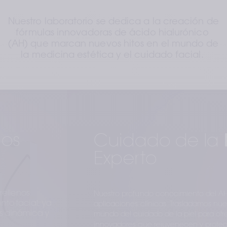
Nuestro laboratorio se dedica a la creación de 
fórmulas innovadoras de ácido hialurónico 
(AH) que marcan nuevos hitos en el mundo de 
la medicina estética y el cuidado facial. 
Cuidado de la
 Piel 
Experto
Nuestro profundo conocimiento del AH no se limita a las 
aplicaciones clínicas. Trasladamos nuestra experiencia al 
mundo del cuidado de la piel para ofrecer productos 
4
innovadores que rejuvenecen y protegen el cutis
.