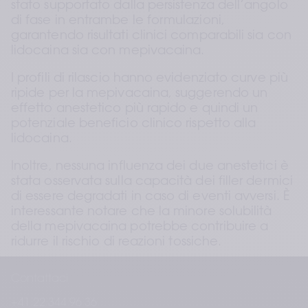
stato supportato dalla persistenza dell’angolo 
di fase in entrambe le formulazioni, 
garantendo risultati clinici comparabili sia con 
lidocaina sia con mepivacaina.
I profili di rilascio hanno evidenziato curve più 
ripide per la mepivacaina, suggerendo un 
effetto anestetico più rapido e quindi un 
potenziale beneficio clinico rispetto alla 
lidocaina.
Inoltre, nessuna influenza dei due anestetici è 
stata osservata sulla capacità dei filler dermici 
di essere degradati in caso di eventi avversi. È 
interessante notare che la minore solubilità 
della mepivacaina potrebbe contribuire a 
ridurre il rischio di reazioni tossiche.
Considerando queste caratteristiche, la 
Contattaci
mepivacaina rappresenta un candidato 
affidabile per l’integrazione nei filler per tessuti 
+41 22 344 96 36