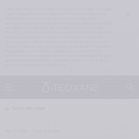
Il sito teoxane.com è un sito a diffusione mondiale. I requisiti 
legali o regolatori relativi ai prodotti commercializzati da 
TEOXANE possono variare da paese a paese. Il sito 
teoxane.com può quindi contenere informazioni su prodotti 
non disponibili nel paese da cui state consultando il sito. 
TEOXANE vi ricorda e richiama la vostra attenzione sul fatto 
che nessuna delle informazioni contenute in questo sito 
deve essere considerata una sollecitazione, promozione o 
pubblicità per un dispositivo medico o un prodotto sanitario 
in generale. Le informazioni presenti su questo sito non 
intendono fornire consigli medici o raccomandazioni e non 
devono sostituire il parere del vostro medico o di un altro 
professionista sanitario qualificato.
Torna alle news
Feb 19, 2026
2 min di lettura