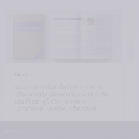
Discover
แนวทางการฉีดเพื่อรักษาการขาด
ปริมาตรบริเวณกลางใบหน้าด้วยฟิล
เลอร์ไฮยาลูโรนิก: แนวทาง ATP 
(กายวิภาค, เทคนิค, ผลิตภัณฑ์)
เ
น
พ
ค
ติดต่อเรา
ผ