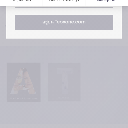
สารวจนวัตกรรมทางการแพทย์ของทีอ๊อกแซน 
(Teoxane): ค้นพบแผน การดูแลรักษาที่มีงานวิจัย
รองรับ และ เทคนิคขั้นสูงในการทาหัตถการ ของเรา 
อยู่บน Teoxane.com
ซึ่งบุกเบิกมาตรฐานใหม่ในวงการเวชศาสตร์ความงาม