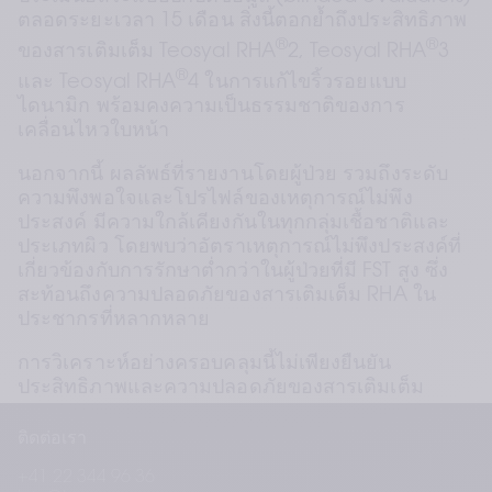
ตลอดระยะเวลา 15 เดือน สิ่งนี้ตอกย้ำถึงประสิทธิภาพ
®
®
ของสารเติมเต็ม Teosyal RHA
2, Teosyal RHA
3 
®
และ Teosyal RHA
4 ในการแก้ไขริ้วรอยแบบ
ไดนามิก พร้อมคงความเป็นธรรมชาติของการ
เคลื่อนไหวใบหน้า
นอกจากนี้ ผลลัพธ์ที่รายงานโดยผู้ป่วย รวมถึงระดับ
ความพึงพอใจและโปรไฟล์ของเหตุการณ์ไม่พึง
ประสงค์ มีความใกล้เคียงกันในทุกกลุ่มเชื้อชาติและ
ประเภทผิว โดยพบว่าอัตราเหตุการณ์ไม่พึงประสงค์ที่
เกี่ยวข้องกับการรักษาต่ำกว่าในผู้ป่วยที่มี FST สูง ซึ่ง
สะท้อนถึงความปลอดภัยของสารเติมเต็ม RHA ใน
ประชากรที่หลากหลาย
การวิเคราะห์อย่างครอบคลุมนี้ไม่เพียงยืนยัน
ประสิทธิภาพและความปลอดภัยของสารเติมเต็ม 
®
Teosyal RHA
 เท่านั้น แต่ยังเน้นย้ำถึงความสำคัญ
ติดต่อเรา
ของแนวทางการวิจัยที่ครอบคลุมและคำนึงถึงความ
หลากหลายในเวชศาสตร์ความงาม โดยการพิจารณา
+41 22 344 96 36