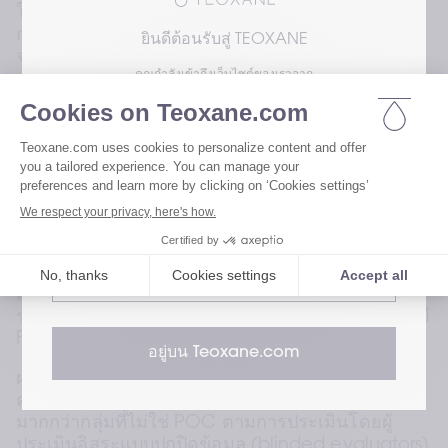
ในการรักษาริ้วรอยและร่องลึกบนใบหน้าระดับปาน
กลางถึงรุนแรง โดยเฉพาะร่องแก้ม (NLF) ในผู้ป่วย
ยินดีต้อนรับสู่ TEOXANE
จากหลากหลายกลุ่มประชากร การศึกษานี้มีบทบาท
คุณกำลังเข้าถึงเว็บไซต์ของเราจาก
สำคัญ เนื่องจากช่วยแก้ไขช่องว่างที่มีอยู่ในงานวิจัย
ด้านเวชศาสตร์ความงาม โดยให้ความสำคัญกับผู้ที่มี
โปรดเลือกความสนใจของคุณเพื่อเข้าถึงเวอร์ชัน
ระดับผิว Fitzpatrick (FST) สูง และผู้ที่มีพื้นเพทางเชื้อ
ของเว็บไซต์เรา
ชาติที่ไม่ใช่คอเคเชียน
การศึกษาครอบคลุมการทดลองทางคลินิกหลักสอง
เยี่ยมชมเว็บไซต์สำหรับผู้ใช้ของเรา
ฉบับในสหรัฐอเมริกา โดยมีผู้เข้าร่วมทั้งหมด 434 ราย 
จากหลากหลายเชื้อชาติและกลุ่มชาติพันธุ์ ทำให้มี
ตัวแทนของผู้ที่มี FST สูงและกลุ่มผู้ป่วยที่ไม่ใช่คนผิว
เยี่ยมชมเว็บไซต์สำหรับผู้เชี่ยวชาญด้าน
ขาวอย่างเพียงพอ ผลการศึกษาพบว่าผู้ป่วยที่มี FST สูง
สุขภาพของเรา
และมีพื้นเพที่ไม่ใช่คอเคเชียนมีการปรับปรุงความ
รุนแรงของริ้วรอยอย่างชัดเจน เมื่อเปรียบเทียบกับผู้ที่มี 
FST ต่ำกว่าและผู้ป่วยผิวขาว
อยู่บน Teoxane.com
ผลลัพธ์แสดงให้เห็นว่าผู้มีผิวสี (POC) มีการปรับปรุง
คะแนนความรุนแรงของริ้วรอยอย่างสม่ำเสมอ
มากกว่ากลุ่มที่ไม่ใช่ POC ตามการประเมินโดยผู้
ประเมินอิสระแบบปกปิดข้อมูล (blinded evaluators) 