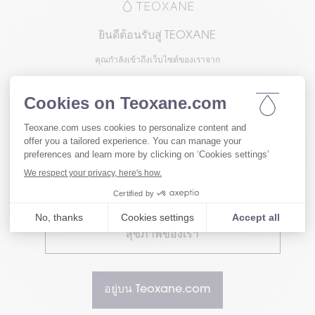
ม่นี้ซึ่งตีพิมพ์เผยแพร่ในวารสารวิชาการ 
International Jo
ยจากทีอ๊อกแซน (Teoxane) ได้ศึกษาเจาะลึกถึงความซับซ
ยินดีต้อนรับสู่ TEOXANE
ู่มุมมองใหม่ ๆ เกี่ยวกับบทบาทหน้าที่ของผลิตภัณฑ์ จากก
คุณกำลังเข้าถึงเว็บไซต์ของเราจาก
นีการยกกระชับ (Projection Index) งานวิจัยนี้แสดงให้เ
ื่อเวลาผ่านไป โดยเปิดเผยความสามารถในการคงสภาพและ
โปรดเลือกความสนใจของคุณเพื่อเข้าถึงเวอร์ชัน
วหนัง ซึ่งมักถูกมองข้ามในการประเมินแบบดั้งเดิม
ของเว็บไซต์เรา
้รับการออกแบบให้สร้างหรือฟื้นฟูปริมาตรบนใบหน้ามีบทบาท
งาม เพื่อประเมินพฤติกรรมการทางานในร่างกายของสา
®
(ได้แก่ Teosyal
 RHA 4, JUVVOL, RESVOL, RESLYFT
เยี่ยมชมเว็บไซต์สำหรับผู้ใช้ของเรา
้ดาเนินการศึกษาโดยใช้แรงกดขณะมีการเคลื่อนไหวของใ
อ่อนหรือ Elastic Modulus (E') นอกจากนี้ แม้จะมีการใช
ิมเต็มแต่ละชนิดกลับแสดงพฤติกรรมที่แตกต่างกัน โดยฟิล
เยี่ยมชมเว็บไซต์สำหรับผู้เชี่ยวชาญด้าน
มีความทนทานต่อ ความเครียด (strain) สูงสุด ขณะที่ฟิล
สุขภาพของเรา
ะ RESVOL มีความสามารถในการยกกระชับผิวที่เหนือชั้น
ราะห์รูปแบบใหม่ได้แก่ดัชนีการยกกระชับ (Projection I
รประเมินความสามารถของเจลในการยกกระชับผิวเมื่อเวลาผ่าน
ข้ามในการประเมินแบบดั้งเดิม นักวิจัยได้ดาเนินการทด
อยู่บน Teoxane.com
องการลดความเค้นจากความตึงของผิวหนัง วิธีการใหม่นี้ซ