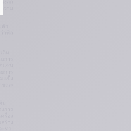
ชิงลึก
งความ
ยตัว
่าฟิล
เติม
นในการ
อกแซน 
ทายการ
ามแข็ง
งกดขณะ
ต็ม
ิวงการ
ครื่อง
มสร้าง
่จะทา