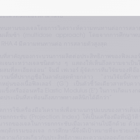
ประสิทธิภาพของฟิลเลอร์ที่มีในท้องตลาด ได้ให้ข้อมูลเ
านของเจลต่อแรงกดขณะเคลื่อนไหวใบหน้า ซึ่งสะท้อนถึ
งผิวหนังเมื่อเวลาผ่านไป
วามทนทานของเจลโดยการวิเคราะห์ความทนทานต่อการสลา
ติมเต็มซ้า (multidose approach) โดยจากการศึกษาพบว
 RHA 4 มีความทนทานต่อ การสลายตัวสูงสุด
ะทบที่สาคัญของกระบวนการผลิตต่อประสิทธิภาพของฟิลเลอร์
ชัดเจนระหว่างเจลชนิดต่าง ๆ แสดงให้เห็นถึงความจาเป็
ที่ละเอียดอ่อน” จิมมี่ เฟเวอร์ ผู้จัดการทีมวิจัยของทีอ๊
มนี้ที่ปรากฏชื่อในลาดับสุดท้ายกล่าว “งานวิจัยนี้ท้า
หยุ่นของเนื้อฟิลเลอร์ (G’) เป็นตัวชี้วัดเดียวสาหรับคว
แข็งหรืออ่อนหรือ Elastic Modulus (E') ในการเกิดแร
วัดประเมินที่สะท้อนถึงสภาพทางคลินิกได้ดีกว่า”
ตการใช้เครื่องมือวิเคราะห์เพื่อจาแนกรูปแบบของสารเติมเ
รยกกระชับ (Projection Index) ให้เป็นเครื่องมือที่ปฏิวัต
มารถของเจลในการยกกระชับเมื่อเวลาผ่านไปอีกด้วย ด้วยเ
ษาพฤติกรรมของเจล การศึกษานี้จึงมีเป้าหมายที่จะช่วยเสริ
่อลดความกังวลเกี่ยวกับประสิทธิภาพและความปลอดภัยก่อนที