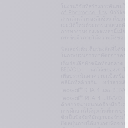
ในงานวิจัยที่สร้างการค้นพบให
of Pharmaceutics
 นักวิจั
สารเติมเต็มร่องลึกซึ่งนาไปส
เผยมิติใหม่ด้วยการนาเสนอดัช
การทางานของเจลเหล่านี้เม
กระชับผิวภายใต้ความตึงของผิ
ฟิลเลอร์เติมเต็มร่องลึกที่ได
ในกระบวนการทาหัตถการความ
เต็มร่องลึกห้าชนิดท้องตลาด 
BELVOL) นักวิจัยของเราได
เพื่อประเมินค่าความแข็งหรือ
คลินิกที่คล้ายกัน ทว่าสารเต
®
Teosyal
 RHA 4 และ BELVOL 
®
Teosyal
 RHA 4, JUVVOL แล
ด้วยการนาเสนอเครื่องมือวิเค
การศึกษานี้ได้มุ่งเน้นที่กา
ซึ่งเป็นปัจจัยที่มักถูกมอง
ยืดหยุ่นภายใต้แรงกดเพื่อจาล