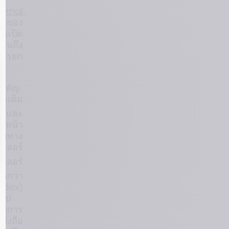
urnal 
้อนของ
ารเปิด
ห็นถึง
การยก
สาคัญ
รเติม
 และ 
บหน้า
้ในทาง
เลอร์ 
เลอร์ 
กว่า 
ndex) 
ไป 
สอบการ
ึ่งถือ