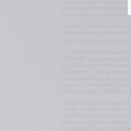
เป็นแนวทางแรกในการวิเคราะห์
อันทรงคุณค่าสาหรับความทนท
สามารถในการทนต่อความตึงขอ
การศึกษานี้ยังได้ประเมินค
ด้วยเอนไซม์ผ่านการฉีดสารเ
®
เลอร์ JUVVOL และ Teosyal
“การศึกษานี้เน้นย้าถึงผลกร
เต็มร่องลึก ความแตกต่างที่
ปรับใช้แนวทางการพัฒนาสูตรผสม
(Teoxane) และผู้เขียนบทควา
อาศัยคุณสมบัติของค่าความยืด
ของเจล ด้วยการอาศัยค่าความ
เคลื่อนไหวใบหน้า ซึ่งเป็นการ
งานวิจัยนี้ไม่เพียงขยายขอบเข
ร่องลึก แต่ยังนาเสนอดัชนี กา
เพื่อใช้ในการประเมินความสา
มือทางห้องปฏิบัติการเพื่อศึก
ความมั่นใจให้แก่นักวิจัยเพื