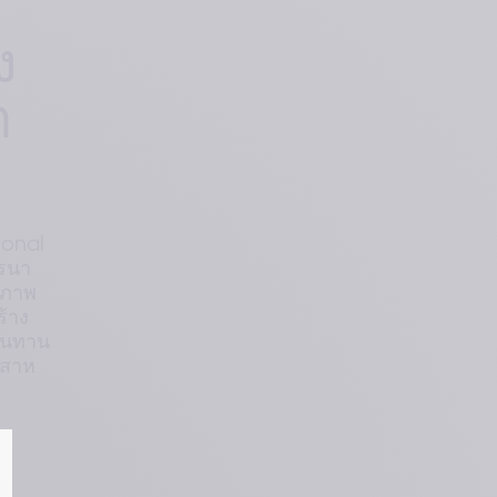
ง
า
ional
ารนา
สภาพ
ร้าง
ทนทาน
 สาห