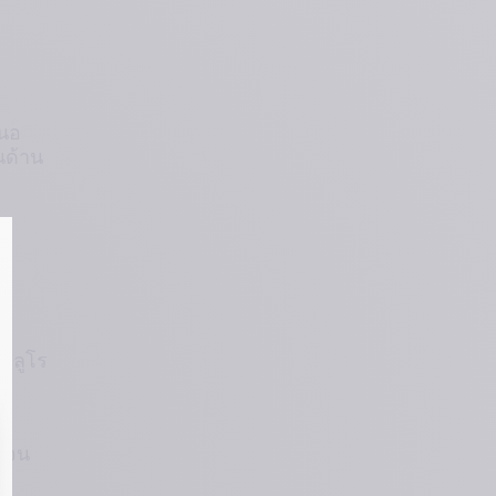
สนอ
นด้าน
าลูโร
ฟู
เจน 
าร