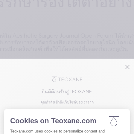
ารรักษาร่องใต้ตาอย่าง
มพ์ใน Aesthetic Surgery Journal Open Forum ได้นำเ
ับการรักษาร่องใต้ตาด้วยฟิลเลอร์กรดไฮยาลูโรนิก โดยเน้
เลือกผลิตภัณฑ์ เพื่อให้ได้ผลลัพธ์ที่ปลอดภัยและดูเป็น
บทความทบทวนเชิงวิชาการฉบับสมบูรณ์ใน Aesthetic 
ยินดีต้อนรับสู่ TEOXANE
 ซึ่งนำเสนอแนวทางปฏิบัติสำหรับการใช้ฟิลเลอร์กรดไฮย
คุณกำลังเข้าถึงเว็บไซต์ของเราจาก
ประสิทธิภาพในการรักษาร่องใต้ตา
โปรดเลือกความสนใจของคุณเพื่อเข้าถึงเวอร์ชัน
ตาและร่องระหว่างเปลือกตากับแก้ม มีบทบาทสำคัญในการฟื้น
ของเว็บไซต์เรา
งจากส่งผลต่อการรับรู้ถึงอายุและสีหน้าของบุคคลอย่างชัด
เคราะห์เชิงลึกด้านกายวิภาค เทคนิคการฉีด และเกณฑ์ก