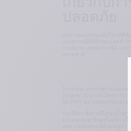
เกี่ยวกับก
ปลอดภัย
บทความทบทวนฉบับใหม่ที่ตีพิ
แนวทางปฏิบัติที่เหมาะสมสำหร
กายวิภาค เทคนิคการฉีด และการ
ธรรมชาติ
Teoxane ประกาศการเผยแพร่
Surgery Journal Open Forum
นิก (HA) อย่างปลอดภัยและมี
ร่องใต้ตา ซึ่งรวมถึงร่องน้ำ
ความอ่อนเยาว์ของใบหน้า เนื่อ
บทความทบทวนนี้นำเสนอการวิ