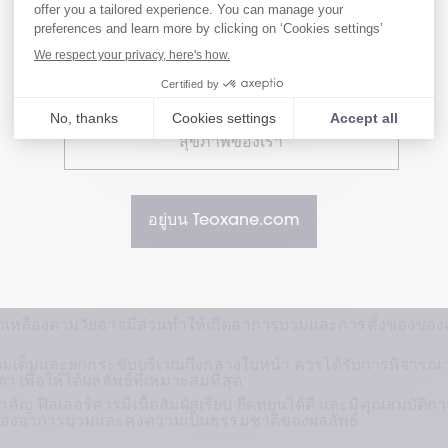
ู้ประกอบวิชาชีพสามารถสร้างผลลัพธ์ที่ดูเป็นธรรมชาติ พร้อ
เยี่ยมชมเว็บไซต์สำหรับผู้ใช้ของเรา
ป็นระบบสำหรับการรักษาร่องใต้ตา โดยเน้นความสำคัญข
ละเอียดและการวางกลยุทธ์การฉีดที่เหมาะสมกับผู้ป่วยแต
รบริเวณกึ่งกลางใบหน้า ร่วมกับการเลือกใช้ฟิลเลอร์ HA ท
เยี่ยมชมเว็บไซต์สำหรับผู้เชี่ยวชาญด้าน
ห้การรักษาที่ปลอดภัยและให้ผลลัพธ์ที่ดูเป็นธรรมชาติ
สุขภาพของเรา
ทความทบทวน
ร่องใต้ตาและปรับความเรียบเนียนของรอยต่อระหว่างเปลือกตากับ
อยู่บน Teoxane.com
นเยาว์ขึ้น
่นยำเป็นสิ่งสำคัญ บทความอธิบายการเปลี่ยนแปลงที่เกิดจากวัย เช
่อของชั้นไขมัน และการบางลงของผิวหนัง พร้อมระบุโครงสร้าง
ัญ เช่น หลอดเลือด angular และ infraorbital เพื่อลดความเสี่ย
ำเหลืองตามวัยอาจมีส่วนทำให้เกิดอาการบวมและการคั่งของของ
ิมเต็มและยกกระชับบริเวณกึ่งกลางใบหน้า ควรได้รับการพิจารณ
เพื่อให้ได้ผลลัพธ์ที่เหมาะสมที่สุด
ญ ฟิลเลอร์ควรมีเนื้อสัมผัสเรียบ ยืดหยุ่นได้ดี และมีคุณสมบัติกา
่ยงของอาการบวมและคงความเป็นธรรมชาติของผลลัพธ์