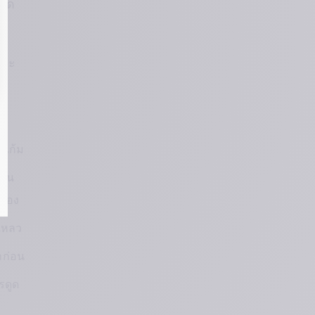
มลด
อง
่ละ
ี่
แก้ม 
่น 
งของ
เหลว
าก่อน
รดูด