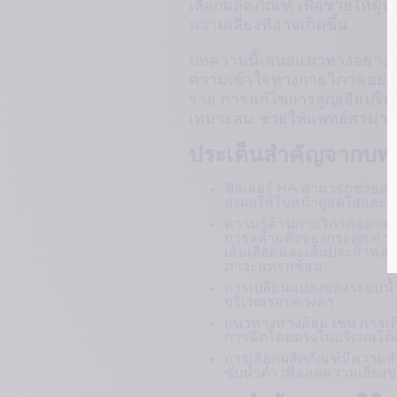
เลือกผลิตภัณฑ์ เพื่อช่วยให้ผ
ความเสี่ยงที่อาจเกิดขึ้น
บทความนี้เสนอแนวทางอย่างเ
ความเข้าใจทางกายวิภาคอย่าง
ราย การแก้ไขการสูญเสียปริมาต
เหมาะสม ช่วยให้แพทย์สามารถใ
ประเด็นสำคัญจากบ
ฟิลเลอร์ HA สามารถช่วยลด
ส่งผลให้ใบหน้าดูสดใสและอ่อ
ความรู้ด้านกายวิภาคอย่างแม
การสลายตัวของกระดูก การฝ
เส้นเลือดและเส้นประสาทสำค
ภาวะแทรกซ้อน
การเปลี่ยนแปลงของระบบน้
บริเวณรอบดวงตา
แนวทางทางอ้อม เช่น การเต
การฉีดโดยตรงในบริเวณใต้ตา 
การเลือกผลิตภัณฑ์มีความสำคั
ซับน้ำต่ำ เพื่อลดความเสี