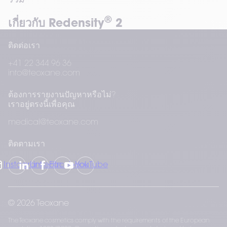
รวม”
®
เกี่ยวกับ Redensity
 2
®
ติดต่อเรา
Teosyal PureSense Redensity
 2 เป็นฟิลเลอร์ชนิด
แรกที่ออกแบบมาโดยเฉพาะสำหรับการฟื้นฟูบริเวณ
+41 22 344 96 36
รอบดวงตา โดยผสานกรดไฮยาลูโรนิกทั้งชนิดเชื่อม
info@teoxane.com
ขวางและไม่เชื่อมขวาง ช่วยให้ได้ผลลัพธ์ที่ดูเป็น
ธรรมชาติพร้อมลดความเสี่ยงของอาการบวม และได้
ต้องการรายงานปัญหาหรือไม่?
รับความไว้วางใจจากผู้เชี่ยวชาญทั่วโลกมากว่า
เราอยู่ตรงนี้เพื่อคุณ
ทศวรรษ
medical@teoxane.com
ติดตามเรา
Instagram
LinkedIn
Facebook
YouTube
© 2026 Teoxane
The Teoxane cosmetics comply with the requirements of the European