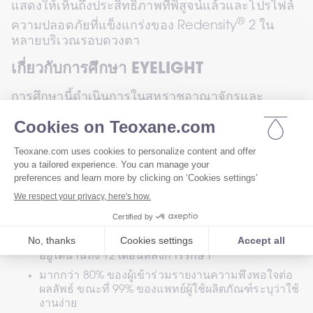
แสดงให้เห็นถึงประสิทธิภาพที่พิสูจน์แล้วและโปรไฟล์
®
ความปลอดภัยที่แข็งแกร่งของ Redensity
 2 ใน
หลายบริเวณรอบดวงตา
เกี่ยวกับการศึกษา EYELIGHT
การศึกษานี้ดำเนินการในสหราชอาณาจักรและ
ฝรั่งเศสกับผู้ป่วยมากกว่า 130 ราย เป็นการศึกษาเชิง
สังเกตแบบไปข้างหน้าในสภาพการใช้งานจริง ภายใต้
การนำของฝ่ายคลินิกของ Teoxane แพทย์ใช้เทคนิค
และกลยุทธ์การฉีดตามแนวทางปฏิบัติของตนเอง 
ทำให้ผลลัพธ์สะท้อนถึงการใช้งานจริงในคลินิก
ผลลัพธ์ที่โดดเด่น
มากกว่า 75% ของผู้ป่วยแสดงให้เห็นถึงการปรับปรุง
ด้านความงามที่ชัดเจนภายใน 3 เดือน และผลลัพธ์คง
อยู่ได้นานถึง 12 เดือนหลังการรักษา
มากกว่า 80% ของผู้เข้าร่วมรายงานความพึงพอใจต่อ
ผลลัพธ์ ขณะที่ 99% ของแพทย์ผู้ใช้ผลิตภัณฑ์ระบุว่าใช้
งานง่าย