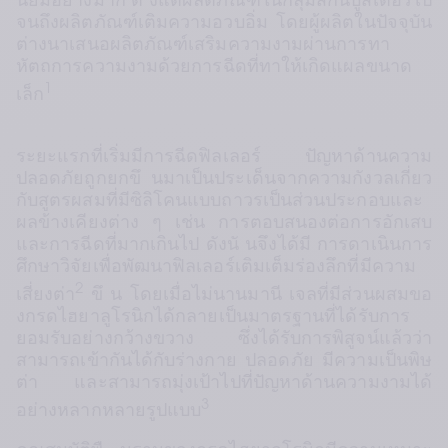
นิยมอย่างมาก ตั งแต่ผลิตภัณฑ์ในกลุ่มสกินบูสเตอร์ไป
จนถึงผลิตภัณฑ์เติมความอวบอิ่ม โดยผู้ผลิตในปัจจุบัน
ต่างนาเสนอผลิตภัณฑ์เสริมความงามผ่านการทา
หัตถการความงามด้วยการฉีดที่ทาให้เกิดแผลขนาด
1
เล็ก
ระยะแรกที่เริ่มมีการฉีดฟิลเลอร์ ปัญหาด้านความ
ปลอดภัยถูกยกขึ นมาเป็นประเด็นจากความกังวลเกี่ยว
กับสูตรผสมที่มีซิลิโคนแบบถาวรเป็นส่วนประกอบและ
ผลข้างเคียงต่าง ๆ เช่น การตอบสนองต่อการอักเสบ
และการฉีดที่มากเกินไป ดังนั นจึงได้มี การดาเนินการ
ศึกษาวิจัยเพื่อพัฒนาฟิลเลอร์เติมเต็มร่องลึกที่มีความ
2
เสี่ยงต่า
 ขึ น โดยเมื่อไม่นานมานี เจลที่มีส่วนผสมขอ
งกรดไฮยาลูโรนิกได้กลายเป็นมาตรฐานที่ได้รับการ
ยอมรับอย่างกว้างขวาง ซึ่งได้รับการพิสูจน์แล้วว่า
สามารถเข้ากันได้กับร่างกาย ปลอดภัย มีความเป็นพิษ
ต่า และสามารถมุ่งเป้าไปที่ปัญหาด้านความงามได้
3
อย่างหลากหลายรูปแบบ