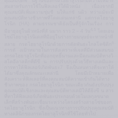
คุณสมบัติพื นฐานของกรดไฮยาลูโรนิกมีความเหมาะ
สมสาหรับการใช้ในฟิลเลอร์ใต้ผิวหนัง เนื่องจากมี
คุณสมบัติเพิ่มความชุ่มชื นให้แก่ชั นผิว ทว่าแม้จะมี
คุณสมบัติทางชีวภาพที่โดดเด่นเหล่านี แต่กรดไฮยาลู
โรนิก (HA) ตามธรรมชาติยังเป็นที่รู้จักในเรื่อง การ
4,5
มีอายุอยู่ในผิวหนังที่สั นมาก ราว 2 – 4 วัน
 โดยเอน
ไซม์ไฮยาลูโรนิเดสที่มีอยู่ในร่างกายมนุษย์จะทาหน้าที่
6
สลาย กรดไฮยาลูโรนิกด้วยการตัดพันธะไกลโคซิดิก
การตั งเป้าหมายในการสังเคราะห์เจลที่มีส่วนผสมขอ
งกรดไฮยาลูโรนิกที่ออกฤทธิ์นานและมีคุณสมบัติทางวิ
สโคอีลาสติกที่ดีขึ น การปรับปรุงด้วยวิธีทางเคมีและ
การทาให้ฟิลเลอร์เกิดพันธะ7 จึงเป็นหนทางที่จะทาให้
ได้มาซึ่งคุณลักษณะเหล่านี โดยมีเป้าหมายเพื่อ
สังเคราะห์ฟิลเลอร์ที่คงคุณสมบัติความเข้ากันได้ทาง
ชีวภาพของ กรดไฮยาลูโรนิก ขณะเดียวกันยังปรับปรุง
คุณสมบัติเชิงกลและคุณสมบัติทางเคมีให้ดียิ่งขึ น สาร
ที่ทาให้ฟิลเลอร์เกิดพันธะประกอบด้วยโมเลกุลขนาด
เล็กที่สร้างพันธะเชื่อมระหว่างโครงสร้างสายโซ่ของก
รดไฮยาลูโรนิก ซึ่งเป็นแนวทางการปรับปรุงคุณสมบัติ
ทางคลินิกของกรดไฮยาลูโรนิกที่ใช้โดยทั่วไป