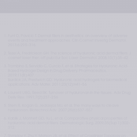
injected.
Funt D, Pavicic T. Dermal fillers in aesthetics: an overview of adverse 
events and treatment approaches. Clin Cosmet Investig Dermatol. 
2013;6:295–316.
Tezel A, Fredrickson GH. The science of hyaluronic acid dermal fillers. J 
cosmet laser ther: off publ Eur Soc Laser Dermatol. 2008;10(1):35–42
Trombino S, Servidio C, Curcio F, et al. Strategies for Hyaluronic Acid-
Based Hydrogel Design in Drug Delivery. Pharmaceutics. 
2019;11(8):407 
Burdick JA, Prestwich GD. Hyaluronic acid hydrogels for biomedical 
applications. Adv Mater. 2011;23(12):H41–56
Laurent UBG, Reed RK. Turnover of hyaluronan in the tissues. Adv Drug 
Deliv Rev. 1991;7(2):237–256
Stern R, Kogan G, Jedrzejas MJ, et al. The many ways to cleave 
hyaluronan. Biotechnol Adv. 2007;25(6):537–557
Kablik J, Monheit GD, Yu L, et al. Comparative physical properties of 
hyaluronic acid dermal fillers. Dermatologic Surg. 2009;35(Sup 1):302–
312.
Shmidov Y, Zhu Y, Matson JB, et al. Effect of Crosslinker Topology on 