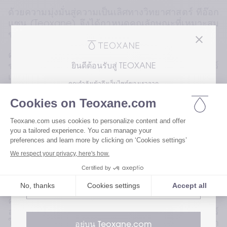
ด้วยความมุ่งมั่นสู่ความเป็นเลิศทางวิทยาศาสตร์ ทีอ๊อก
แซน (Teoxane) จึงได้กาหนดคุณลักษณะที่เหมาะสม
ของสารที่ทาให้ฟิลเลอร์เกิดพันธะขึ น
ด้วยบทบาทที่สาคัญในการเชื่อมต่อโครงสร้างสายโซ่
ของกรดไฮยาลูโรนิกเข้าด้วยกัน สารที่ทาให้ฟิลเลอร์
ยินดีต้อนรับสู่ TEOXANE
เกิดพันธะจึงต้องมีคุณสมบัติที่เป็นไปตามข้อกาหนด 
คุณกำลังเข้าถึงเว็บไซต์ของเราจาก
ซึ่งประกอบด้วยการมีคุณสมบัติความยืดหยุ่นสูงขึ น 
คงทนยิ่งขึ น เสถียรมากขึ น และปลอดภัยเมื่อเวลา
โปรดเลือกความสนใจของคุณเพื่อเข้าถึงเวอร์ชัน
ผ่านไป ในแง่ของสมบัติทางเคมี กรดไฮยาลูโรนิกมี
ของเว็บไซต์เรา
6
ความไวต่ออุณหภูมิหรือค่าความเป็นกรด-ด่าง (pH)
มาก ปฏิกิริยาการเกิดพันธะจึงต้องเกิดขึ นอย่าง
เยี่ยมชมเว็บไซต์สำหรับผู้ใช้ของเรา
รวดเร็วภายในสภาพสารตัวกลางที่อ่อนนุ่มเพื่อจากัด
การสลายตัวของกรดไฮยาลูโรนิกและ ทาให้ฟิลเลอร์
เกิดพันธะอย่างมีประสิทธิภาพ
เยี่ยมชมเว็บไซต์สำหรับผู้เชี่ยวชาญด้าน
สุขภาพของเรา
ความต้องการประการที่สองคือความสามารถในการ
ละลายนา เนื่องจากวัตถุประสงค์ของการใช้ฟิลเลอร์
ใต้ผิวหนังคือการฉีด กระบวนการผลิตและปฏิกิริยา
อยู่บน Teoxane.com