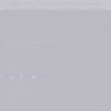
ล้วนเป็นการสร้างโอกาสใหม่สาหรับการออกแบบฟิล
เลอร์ใต้ผิวหนังในอนาคต อย่างไรก็ตาม นวัตกรรมนี 
จาเป็นต้องมีการศึกษาด้านความคงตัว ความเข้ากันได้
ติดต่อเรา
ทางชีวภาพ ตลอดจนการศึกษาทางคลินิกที่ครอบคลุม
ซึ่งใช้เวลานานหลายปี เพื่อให้ได้มาตรฐานสูงสุดซึ่งได้
+41 22 344 96 36
พิสูจน์แล้วด้วยสาร BDDE
info@teoxane.com
คุณสามารถอ่านบทความฉบับเต็มได้ที่ : 
ต้องการรายงานปัญหาหรือไม่?
https://pubmed.ncbi.nlm.nih.gov/34882503
เราอยู่ตรงนี้เพื่อคุณ
medical@teoxane.com
ติดตามเรา
Instagram
LinkedIn
Facebook
YouTube
© 2026 Teoxane
The Teoxane cosmetics comply with the requirements of the European
regulation 1223/2009. Cosmetic products are not designed to be