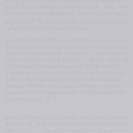
ต้องไม่ขัดขวางการสลายฟิลเลอร์ด้วยเอนไซม์อย่าง
รวดเร็วในกรณีที่เกิดอาการไม่พึงประสงค์ เช่น การ
จัดการภาวะหลอดเลือดตีบตัน โดยการใช้เอนไซม์ไฮ
8
ยาลูโรนิเดส
 ซึ่งเป็นเอนไซม์ที่จาเพาะต่อ การสลายก
รดไฮยาลูโรนิกในปริมาณที่เหมาะสม
ปัจจุบันมีสารที่ทาให้ฟิลเลอร์เกิดพันธะจานวนน้อยมาก
ที่มีคุณสมบัติตรงตามคุณลักษณะสาหรับการออกแบบ
ฟิลเลอร์ใต้ผิวหนังเหล่านี โดยมีสาร 1,4-butanediol 
diglycidylether หรือที่เรียกว่าสาร BDDE เป็นสารที่
ทาให้ฟิลเลอร์เกิดพันธะชนิดแรกที่ใช้ในฟิลเลอร์ที่มี
ส่วนผสมของกรดไฮยาลูโรนิกที่วางขายในท้องตลาด 
ซึ่งถือว่าเป็นสารมาตรฐานสาหรับการทาให้ฟิลเลอร์
เกิดพันธะที่ได้รับการยอมรับอย่างกว้างขวางทั่วโลก 
เนื่องจากได้รับการพิสูจน์และมีการใช้ในทางคลินิกมา
เป็นเวลานานกว่า 20 ปี
คุณสมบัติใหม่ทางวิสโคอีลาสติก สภาวะการเกิดพันธะ
ที่อ่อนโยนขึ นเพื่อคงสภาพโครงสร้างสายโซ่ของกรด
ไฮยาลูโรนิก และคุณลักษณะใหม่ทางชีวกลศาสตร์ 