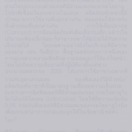
ภัณฑ์ฟิลเลอร์เติมเต็มร่องลึกได้รับพัฒนามากขึ้น โดย
ส่วนใหญ่ประกอบด้วยเจลที่มีส่วนผสมของกรดไฮยาลู
โรนิกที่เชื่อมโยงระหว่างโมเลกุล ผลิตภัณฑ์เหล่านี้มี
เป้าหมายการใช้งานที่แตกต่างกัน ตลอดจนใช้สาหรับ
ชั้นผิวหนังที่แตกต่างกัน การใช้เข็มปลายทู่ 
(Cannula) การฉีดผลิตภัณฑ์เติมเต็มร่องลึก แม้ว่าใน
ปริมาณเพียงเล็กน้อย ก็สามารถทาให้ผู้ป่วยได้รับความ
เจ็บปวดได้ โดยเฉพาะอย่างยิ่งในบริเวณที่มีความ
บอบบาง เช่น ริมฝีปาก พื้นฐานหลักประการหนึ่งของ
การดูแลความงามเพื่อคืนความอ่อนเยาว์ให้แก่ใบหน้า
โดยไม่เกิดความเจ็บปวดที่ปฏิบัติมาตั้งแต่ช่วง
ประมาณทศวรรษ 2000 ได้แก่การใช้ยาชาเฉพาะที่
1
ร่วมกับสูตรส่วนผสม ของฟิลเลอร์ใต้ผิวหนัง
ผลิตภัณฑ์ยาชาที่เป็นมาตรฐานเพื่อลดความเจ็บปวด
ระหว่างการฉีดฟิลเลอร์ที่มีส่วนผสมของ กรดไฮยาลูโร
นิกได้แก่ลิโดเคน (Lidocaine) โดยใช้ที่ความเข้มข้น 
0.3% ร่วมกับฟิลเลอร์ที่มีส่วนผสมของกรดไฮยาลูโรนิก
เพื่อบรรเทาอาการปวดและถูกใช้ในเชิงพาณิชย์ทั่ว
2
โลก