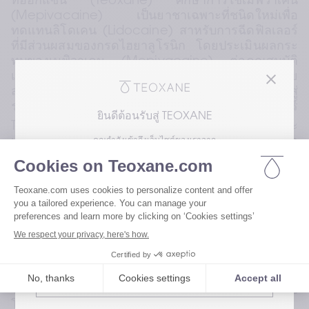
ทีอ๊อกแซน (Teoxane) ศึกษาการใช้เมพิวาเคน 
(Mepivacaine) เป็นยาชาเฉพาะที่ชนิดใหม่เพื่อ
ทดแทนลิโดเคน (Lidocaine) สาหรับการฉีดฟิลเลอร์
ที่มีส่วนผสมของกรดไฮยาลูโรนิก โดยประเมินผลกระ
ทบของเมพิวาเคน (Mepivacaine) ต่อคุณสมบัติ
เชิงกล ความคงตัว การสลายตัว ลักษณะการปล่อย
สารออกฤทธิ์ และการกระจายตัวของยาชาเมื่อเข้าสู่
ร่างกาย กระบวนการศึกษาดาเนินการโดยใช้ฟิลเลอร์ 
ยินดีต้อนรับสู่ TEOXANE
®
Teosyal
 RHA ร่วมกับทั้งลิโดเคน (Lidocaine) และ
เมพิวาเคน (Mepivacaine) เพื่อเปรียบเทียบผล จาก
คุณกำลังเข้าถึงเว็บไซต์ของเราจาก
นั้นวิเคราะห์คุณสมบัติเชิงกลของฟิลเลอร์ที่ใช้ในการ
โปรดเลือกความสนใจของคุณเพื่อเข้าถึงเวอร์ชัน
ศึกษาหลังจากการบรรจุและการทาให้ปราศจากเชื้อ
ของเว็บไซต์เรา
ขั้นสุดท้าย
จากการศึกษา ไม่พบความแตกต่างทางสถิติของค่า
เยี่ยมชมเว็บไซต์สำหรับผู้ใช้ของเรา
ความยืดหยุ่นของเนื้อฟิลเลอร์ (G’) และคะแนนความ
แข็งแรงและ ความยืดหยุ่น (Strength and Stretch)* 
อย่างมีนัยสาคัญระหว่างทั้งสองสูตรผสม นั่น
เยี่ยมชมเว็บไซต์สำหรับผู้เชี่ยวชาญด้าน
หมายความว่าการใช้ลิโดเคน (Lidocaine) หรือเมพิ
สุขภาพของเรา
วาเคน (Mepivacaine) ไม่มีผลต่อคุณสมบัติทางรีโอ
โลยีของแต่ละผลิตภัณฑ์