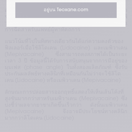
อยู่บน Teoxane.com
สาหรับการทาหัตถการความงาม แรงจากการฉีดยา
ชาเฉพาะที่ไม่ว่าจะเป็นลิโดเคน (Lidocaine) หรือเมพิ
วาเคน (Mepivacaine) อยู่ในระดับต่า ทาให้ง่ายต่อ
การฉีดสาหรับแพทย์ผู้ทาหัตถการ
แนวโน้มที่ไปในทิศทางเดียวกันได้แก่ความคงตัวของ
ฟิลเลอร์เมื่อใช้ลิโดเคน (Lidocaine) และเมพิวาเคน 
(Mepivacaine) ซึ่งสามารถคงสภาพได้เป็นระยะ
เวลา 3 ปี ข้อมูลนี้ได้รับการสนับสนุนจากการมีอยู่ของ
มุมเฟส (phase angle) ในทั้งสองผลิตภัณฑ์ ซึ่งรับ
ประกันผลลัพธ์ทางคลินิกที่เหมือนกันไม่ว่าจะใช้ลิโด
เคน (Lidocaine) หรือเมพิวาเคน (Mepivacaine)
ลักษณะการปล่อยสารออกฤทธิ์แสดงให้เห็นเส้นโค้งที่
สูงชันมากกว่าสาหรับเมพิวาเคน (Mepivacaine) ซึ่ง
บ่งชี้ว่าผลจากยาชาเกิดขึ้นเร็วกว่า ดังนั้นเมพิวาเคน 
(Mepivacaine) จึงอาจมีประโยชน์ทางคลินิก
มากกว่าลิโดเคน (Lidocaine)