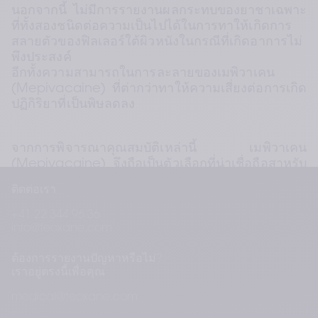
นอกจากนี้ ไม่มีการรายงานผลกระทบของยาชาเฉพาะ
ที่ทั้งสองชนิดต่อความเป็นไปได้ในการทาให้เกิดการ
สลายตัวของฟิลเลอร์ใต้ผิวหนังในกรณีที่เกิดอาการไม่
พึงประสงค์ 
อีกทั้งความสามารถในการละลายของเมพิวาเคน 
(Mepivacaine) ที่ต่ากว่าทาให้ความเสี่ยงต่อการเกิด
ปฏิกิริยาที่เป็นพิษลดลง
จากการพิจารณาคุณสมบัติเหล่านี้ เมพิวาเคน 
(Mepivacaine) จึงถือเป็นตัวเลือกที่น่าเชื่อถือสาหรับ
การนามาใช้ร่วมกับ ฟิลเลอร์เติมเต็มร่องลึกเพื่อ
ติดต่อเรา
บรรเทาอาการปวดระหว่างการฉีดฟิลเลอร์ที่มีส่วน
ผสมของกรดไฮยาลูโรนิก ซึ่งอาจช่วยให้เกิดประโยชน์
+41 22 344 96 36
ทางคลินิกอีกด้วย
info@teoxane.com
คุณสามารถอ่านบทความฉบับเต็มได้ที่: 
ต้องการรายงานปัญหาหรือไม่?
https://pubmed.ncbi.nlm.nih.gov/35893810
เราอยู่ตรงนี้เพื่อคุณ
medical@teoxane.com