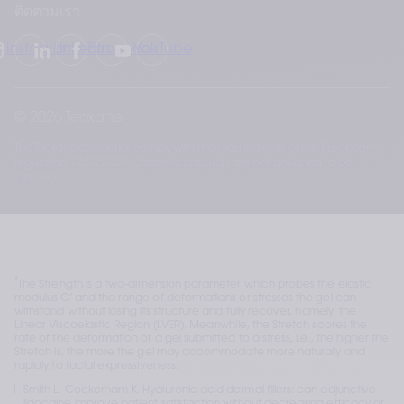
ติดตามเรา
Instagram
LinkedIn
Facebook
YouTube
© 2026 Teoxane
The Teoxane cosmetics comply with the requirements of the European
regulation 1223/2009. Cosmetic products are not designed to be
injected.
*
The Strength is a two-dimension parameter which probes the elastic 
modulus G′ and the range of deformations or stresses the gel can 
withstand without losing its structure and fully recover, namely, the 
Linear Viscoelastic Region (LVER). Meanwhile, the Stretch scores the 
rate of the deformation of a gel submitted to a stress, i.e., the higher the 
Stretch is, the more the gel may accommodate more naturally and 
rapidly to facial expressiveness. 
Smith L, Cockerham K. Hyaluronic acid dermal fillers: can adjunctive 