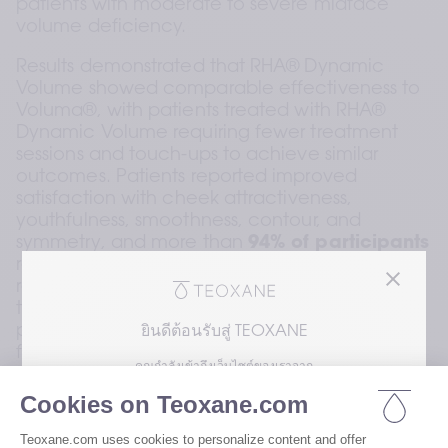
patients with moderate to severe midface 
volume deficiency.
Results demonstrated that RHA® Dynamic 
Volume showed comparable effectiveness to 
Voluma®, with patients treated with RHA® 
Dynamic Volume requiring fewer treatment 
sessions and touch-ups to achieve similar 
outcomes. Patients reported improved 
satisfaction with cheek attractiveness, 
youthfulness, smoothness, contour, and 
symmetry, and more than 
94% of participants
reported natural-looking and feeling results at 
rest and in motion up to one year post-
treatment. Patients also reported no 
perception of restricted facial movement, 
ยินดีต้อนรับสู่ TEOXANE
further confirming the filler’s adaptability to 
คุณกำลังเข้าถึงเว็บไซต์ของเราจาก
dynamic facial expressions.
โปรดเลือกความสนใจของคุณเพื่อเข้าถึงเวอร์ชัน
During the clinical trial program, 
75% of 
ของเว็บไซต์เรา
subjects
 were treated in both superficial fat 