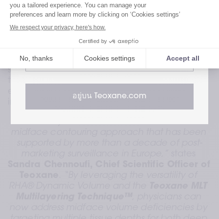
and deep fat to achieve balanced volume 
restoration, utilizing a contemporary treatment 
เยี่ยมชมเว็บไซต์สำหรับผู้ใช้ของเรา
approach aimed at optimizing outcomes 
through comprehensive midface volume 
correction with efficient product use. RHA® 
เยี่ยมชมเว็บไซต์สำหรับผู้เชี่ยวชาญด้าน
สุขภาพของเรา
Dynamic Volume demonstrated a favorable 
safety profile, with no late-onset or serious 
treatment-related adverse events, and no 
events deemed to be granulomas or delayed 
อยู่บน Teoxane.com
inflammatory responses.
“This study marks the U.S. introduction of a 
midface contouring approach that has been 
supported by more than a decade of post-
marketing surveillance in Europe,”
 states 
Sandra Chennoufi, Chief Scientific Officer of 
Teoxane
. 
“By leveraging the versatility of 
RHA® Dynamic Volume and the 
Teoxane MLT 
Multilayering Technique™
, physicians can 
now address midface volume deficiencies by 