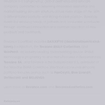
Revance is a fast-growing, global aesthetics and skincare 
company committed to delivering innovative aesthetics and 
market-leading skincare solutions across every stage of life. With 
a differentiated portfolio and strong market position, Revance 
meets the evolving needs of patients and consumers worldwide 
through continued innovation and commercialization of new 
products and treatments.
Revance’s portfolio includes 
DAXXIFY® (daxibotulinumtoxinA-
lanm)
 for injection, the 
Teoxane RHA® Collection
, and 
SkinPen®
, an industry-leading microneedling device. RHA® 
technology is proprietary to and manufactured in Switzerland by 
Teoxane SA
, and Revance is the independent U.S. distributor of 
the Teoxane RHA® Collection. Revance’s consumer skincare 
portfolio includes brands such as 
PanOxyl®, Blue Lizard®, 
StriVectin® and BIOJUVE®
.
Learn more at 
Revance.com
 and 
RevanceAesthetics.com
.
References