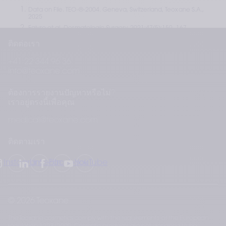
Data on File. TEO-®-2004. Geneva, Switzerland, Teoxane S.A., 
2025
Faivre et al. 
Dermatologic Surgery
. 2021;47(5):159–167
Vantou et al. Published Industry Abstract, ASDS 2024
ติดต่อเรา
RHA® Dynamic Volume Directions for Use. 2025
+41 22 344 96 36
Flégeau et al. 
Plastic and Reconstructive Surgery Global Open
. 
2025;13(2):e6560
info@teoxane.com
Galadari et al. 
Journal of Cosmetic Dermatology
. 
2022;21(3):924–932
ต้องการรายงานปัญหาหรือไม่?
Trévidic et al. 
Aesthetic Surgery Journal
. 2022;42(8):920–934
เราอยู่ตรงนี้เพื่อคุณ
Trévidic et al. 
Plastic and Reconstructive Surgery
. 
2022;149(6):1326–1336
medical@teoxane.com
ติดตามเรา
Instagram
LinkedIn
Facebook
YouTube
© 2026 Teoxane
The Teoxane cosmetics comply with the requirements of the European