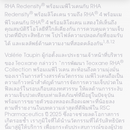
®
RHA Redensity
 พร้อมเมพิไวเคนกับ RHA 
®
®
Redensity
 พร้อมลิโดเคน รวมถึง RHA
 4 พร้อมเม
®
พิไวเคนกับ RHA
 4 พร้อมลิโดเคน แสดงให้เห็นถึง
คุณสมบัติรีโอโลยีที่ใกล้เคียงกัน การควบคุมความเจ็บ
ปวดที่มีประสิทธิภาพ โปรไฟล์ความปลอดภัยที่ยอมรับ
1,8,12
ได้ และผลลัพธ์ด้านความงามที่สอดคล้องกัน
Valérie Taupin ผู้ก่อตั้งและประธานเจ้าหน้าที่บริหาร
®
ของ Teoxane กล่าวว่า “การพัฒนา Teoxane RHA
Collection พร้อมเมพิไวเคน สะท้อนถึงความมุ่งมั่น
ของเราในการสร้างสรรค์นวัตกรรม เมพิไวเคนถือเป็น
ความก้าวหน้าสำคัญด้านการจัดการความเจ็บปวดใน
ฟิลเลอร์ในรอบเกือบสองทศวรรษ ให้ผลด้านการระงับ
ความเจ็บปวดเทียบเท่าผลิตภัณฑ์ที่มีอยู่ในปัจจุบัน 
พร้อมการขยายตัวของหลอดเลือดเฉพาะที่น้อยลง 
ตามที่รายงานในบทความล่าสุดที่ตีพิมพ์ใน RSC 
Pharmaceutics ปี 2025 ซึ่งอาจช่วยลดโอกาสการ
เกิดรอยช้ำ เราภูมิใจที่ได้นำนวัตกรรมที่ได้รับสิทธิบัตร
นี้มาสู่ผู้ให้บริการ เพื่อยกระดับประสบการณ์ของผู้ป่วย