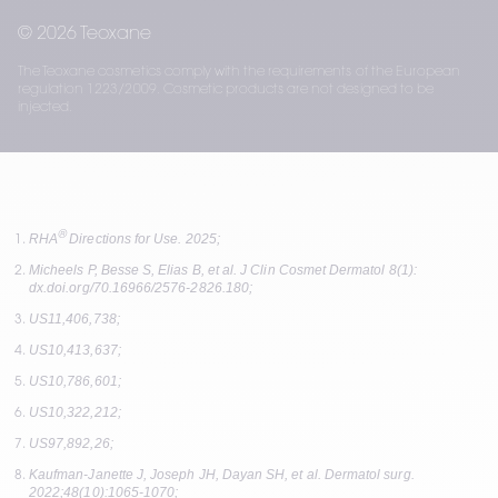
© 2026 Teoxane
The Teoxane cosmetics comply with the requirements of the European
regulation 1223/2009. Cosmetic products are not designed to be
injected.
®
RHA
 Directions for Use. 2025; 
Micheels P, Besse S, Elias B, et al. J Clin Cosmet Dermatol 8(1): 
dx.doi.org/70.16966/2576-2826.180; 
US11,406,738; 
US10,413,637; 
US10,786,601; 
US10,322,212; 
US97,892,26; 
Kaufman-Janette J, Joseph JH, Dayan SH, et al. Dermatol surg. 
2022;48(10):1065-1070; 