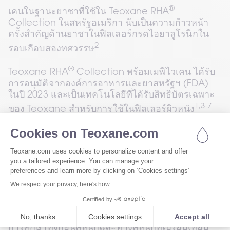
®
เคนในฐานะยาชาที่ใช้ใน Teoxane RHA
Collection ในสหรัฐอเมริกา นับเป็นความก้าวหน้า
ครั้งสำคัญด้านยาชาในฟิลเลอร์กรดไฮยาลูโรนิกใน
2
รอบเกือบสองทศวรรษ
®
Teoxane RHA
 Collection พร้อมเมพิไวเคน ได้รับ
การอนุมัติจากองค์การอาหารและยาสหรัฐฯ (FDA) 
ในปี 2023 และเป็นเทคโนโลยีที่ได้รับสิทธิบัตรเฉพาะ
1,3-7
ของ Teoxane สำหรับการใช้ในฟิลเลอร์ผิวหนัง
นวัตกรรมที่ขับเคลื่อนด้วยงานวิจัยนี้ให้ความสำคัญกับ
8-9
ความสบายและความปลอดภัยของผู้ป่วย
 แม้จะเพิ่ง
เข้าสู่ตลาดความงาม แต่เมพิไวเคนถูกใช้อย่างแพร่
10
หลายในทางการแพทย์มานานกว่า 60 ปี
เมพิไวเคนมีกลไกการออกฤทธิ์คล้ายกับลิโดเคน แต่ก่อ
ให้เกิดการขยายตัวของหลอดเลือดเฉพาะที่น้อยกว่า 
9-11
ซึ่งอาจช่วยลดปฏิกิริยาบริเวณที่ฉีด เช่น รอยช้ำ
การศึกษาทั้งก่อนคลินิกและทางคลินิกที่เปรียบเทียบ 