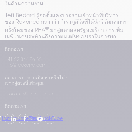
ในด้านความงาม”
Jeff Bedard ผู้ก่อตั้งและประธานเจ้าหน้าที่บริหาร
ของ Revance กล่าวว่า “เราภูมิใจที่ได้นำวิวัฒนาการ
®
ครั้งใหม่ของ RHA
 มาสู่ตลาดสหรัฐอเมริกา การเพิ่ม
เมพิไวเคนสะท้อนถึงความมุ่งมั่นของเราในการยก
ระดับประสบการณ์ผู้ป่วย โดยยังคงรักษาผลลัพธ์ด้าน
ติดต่อเรา
®
ความงามที่ผู้ให้บริการคาดหวังจาก RHA
Collection”
+41 22 344 96 36
info@teoxane.com
ดูข้อมูลเพิ่มเติมได้ที่: 
https://www.revance.com/news/press-
ต้องการรายงานปัญหาหรือไม่?
releases/teoxane-rha-collection-
เราอยู่ตรงนี้เพื่อคุณ
mepivacaine-launch
medical@teoxane.com
ติดตามเรา
Instagram
LinkedIn
Facebook
YouTube