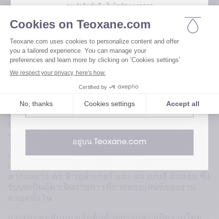
คุณกำลังเข้าถึงเว็บไซต์ของเราจาก
ที่ยิ่งไปกว่าการเฉลิมฉลองความสาเร็จ โดยเจาะลึกไป
ที่หัวใจของการดูแลความงามบนใบหน้าและอนาคต
โปรดเลือกความสนใจของคุณเพื่อเข้าถึงเวอร์ชัน
ของวงการ
ของเว็บไซต์เรา
เมื่อวันที่ 18 พฤศจิกายน ทีอ๊อกแซน (Teoxane) ได้
เฉลิมฉลองความสาเร็จที่ยิ่งใหญ่ – สองทศวรรษแห่ง
เยี่ยมชมเว็บไซต์สำหรับผู้ใช้ของเรา
ความเป็นอิสระ การแสวงหาความเป็นเลิศ และ
นวัตกรรมในวงการการดูแลความงามบนใบหน้า แต่
การเฉลิมฉลองนี้ไม่ได้เป็นเพียง งานเฉลิมฉลองโดย
เยี่ยมชมเว็บไซต์สำหรับผู้เชี่ยวชาญด้าน
ทั่วไป โดยการเฉลิมฉลองครั้งนี้เป็นการประชุมสัมมนา
สุขภาพของเรา
ที่ยิ่งไปกว่าการเฉลิมฉลองความสาเร็จ โดยเจาะลึกไป
ที่หัวใจของการดูแลความงามบนใบหน้าและอนาคต
ของวงการ
อยู่บน Teoxane.com
เมื่อเวทีสัมมนาเตรียมพร้อม และแสงไฟส่องไปที่สองผู้
เชี่ยวชาญด้านความงามที่ได้รับการยอมรับในระดับ
สากลอย่าง ดร.ลี วอล์กเกอร์ และ ดร.เบนจี ดิลลอน ซึ่ง
รับบทเป็นผู้ดาเนินรายการที่ถ่ายทอดเสน่ห์ของงาน
ตลอดทั้งวัน
การประชุมสัมมนาเริ่มต้นด้วยการกล่าวเปิดงานโดย