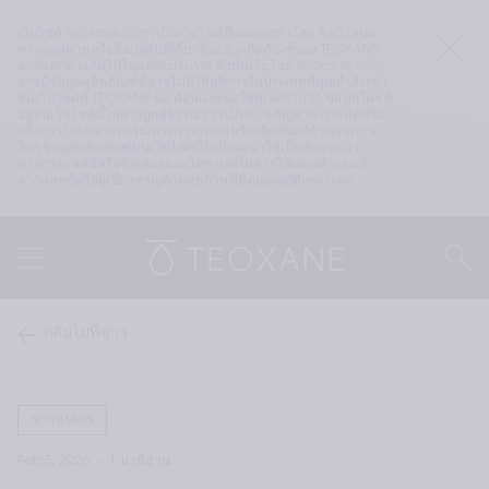
เว็บไซต์ teoxane.com เป็นเว็บไซต์ที่เผยแพร่ทั่วโลก ข้อกำหนด
ทางกฎหมายหรือข้อบังคับที่เกี่ยวข้องกับผลิตภัณฑ์ของ TEOXANE 
อาจแตกต่างกันไปในแต่ละประเทศ ดังนั้นเว็บไซต์ teoxane.com 
อาจมีข้อมูลผลิตภัณฑ์ที่อาจไม่มีให้บริการในประเทศที่คุณกำลังเข้า
ชมเว็บไซต์นี้ TEOXANE ขอเตือนและขอให้คุณทราบว่า ข้อมูลใดๆ ที่
อยู่บนเว็บไซต์นี้ไม่ควรถูกพิจารณาว่าเป็นการเชิญชวน การส่งเสริม 
หรือการโฆษณาอุปกรณ์ทางการแพทย์หรือผลิตภัณฑ์ด้านสุขภาพ
ใดๆ ข้อมูลผลิตภัณฑ์บนเว็บไซต์นี้ไม่มีเจตนาให้เป็นคำแนะนำ
ทางการแพทย์หรือข้อเสนอแนะใดๆ และไม่ควรใช้แทนคำแนะนำ
จากแพทย์หรือผู้เชี่ยวชาญด้านสุขภาพที่มีคุณสมบัติเหมาะสม
กลับไปที่ข่าว
ข่าวองค์กร
Feb 5, 2026
1 นาทีอ่าน