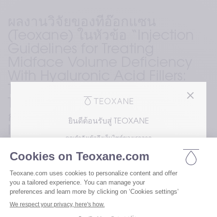
ผลงานวิจัยของทีอ๊อกแซน 
(Teoxane) ในหัวข้อ “Injection 
Guidelines for Treating 
Midface Volume Deficiency 
With Hyaluronic Acid Fillers: 
The ATP Approach (Anatomy, 
Techniques, Products)” ได้รับ
การคัดเลือกให้ได้รับรางวัล Best 
ยินดีต้อนรับสู่ TEOXANE
International Paper Award สา
คุณกำลังเข้าถึงเว็บไซต์ของเราจาก
หรับผลงานที่ได้รับการตีพิมพ์เผย
แพร่ในวารสาร Aesthetic 
โปรดเลือกความสนใจของคุณเพื่อเข้าถึงเวอร์ชัน
ของเว็บไซต์เรา
Surgery Journal (ASJ) ในปี 
2565
เยี่ยมชมเว็บไซต์สำหรับผู้ใช้ของเรา
รางวัลนี้เป็นอีกหนึ่งรางวัลเกียรติยศอันทรงคุณค่าต่อ