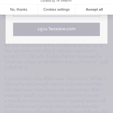
ผลงานวิจัยทางวิทยาศาสตร์ที่ทีอ๊อกแซน (Teoxane) 
เยี่ยมชมเว็บไซต์สำหรับผู้เชี่ยวชาญด้าน
ได้ดาเนินการอย่างต่อเนื่องผ่านการคัดเลือกด้วยองค์
สุขภาพของเรา
ความรู้จากสมาคมวิชาการด้านเวชศาสตร์ความงาม 
โดยจะมีพิธีมอบใบประกาศนียบัตรที่งานประชุม The 
Aesthetic Meeting ในวันที่ 21 เมษายน 2566 ณ 
เมืองไมอามีบีช รัฐฟลอริดา 
อยู่บน Teoxane.com
การคัดเลือกบทความวิชาการนี้เป็นผลจากการ
พิจารณาบทความที่ได้รับความนิยมสูงสุดในแวดวง
วิทยาศาสตร์จากการมีผู้เข้าชมบทความดังกล่าว
มากกว่า 17,000 ครั้ง อีกทั้งยังได้รับการเผยแพร่ใน
วารสารทางวิทยาศาสตร์ที่มีค่า Impact Factor* อยู่ที่ 
4.48 อีกด้วย 
จากงานวิจัยข้างต้น ทีอ๊อกแซน (Teoxane) ได้ให้คา
อธิบายเกี่ยวกับโครงสร้างทางกายวิภาคศาสตร์ของ
บริเวณส่วนกลางของใบหน้าอย่างครอบคลุม เพื่อกา
หนดขอบเขตบริเวณสาหรับการดูแลรักษาและลด
ความเสี่ยงจากกระบวนการทางการแพทย์ นอกจากนี้
ยังได้เสนอแนวทางการดูแลความงามด้วยเทคนิค 
Multilayering หรือเทคนิคการฉีดฟิลเลอร์เพื่อเติมเต็ม