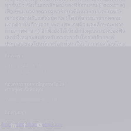
ทุกชั้นผิว ซึ่งเป็นเอกลักษณ์ของทีอ๊อกแซน (Teoxane) 
เพื่อเป็นแนวทางการดูแลรักษาที่เหมาะสมและเฉพาะ
เจาะจงสาหรับแต่ละบุคคล (โดยพิจารณาจากความ
แตกต่างในด้านอายุ เพศ ประเภทผิว และลักษณะทาง
กายภาพต่าง ๆ) อีกทั้งยังได้เน้นย้าถึงคุณสมบัติของฟิล
เลอร์ที่เหมาะสมสาหรับการรองรับโครงสร้างองค์
ประกอบของใบหน้า พร้อมทั้งทาให้เกิดการเคลื่อนไหว
ได้ตาม การแสดงออกทางใบหน้าด้วยเช่นกัน 
ติดต่อเรา
แนวทางทางวิทยาศาสตร์สาหรับการคืนความอ่อน
+41 22 344 96 36
เยาว์ให้กับบริเวณส่วนกลางของใบหน้าเหล่านี้สะท้อน
info@teoxane.com
ให้เห็นถึง ความพยายามอย่างไม่หยุดยั้งของทีอ๊อก
แซน (Teoxane) ที่ทุ่มเทในด้านการศึกษาทางการ
ต้องการรายงานปัญหาหรือไม่?
แพทย์ตลอดระยะเวลา 20 ปีที่ผ่านมา 
เราอยู่ตรงนี้เพื่อคุณ
medical@teoxane.com
ติดตามเรา
Instagram
LinkedIn
Facebook
YouTube