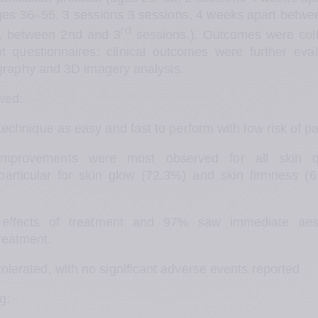
ages 36–55, 3 sessions
3 sessions, 4 weeks apart betwee
rd
, between 2nd and 3
 sessions.). Outcomes were coll
t questionnaires; clinical outcomes were further eval
graphy and 3D imagery analysis. 
wed: 
 technique as easy and fast to perform with low risk of pa
 improvements were most observed for all skin qua
 particular for skin glow (72.3%) and skin firmness (6
 effects of treatment and 97% saw immediate aesth
reatment. 
olerated, with no significant adverse events reported 
g: 