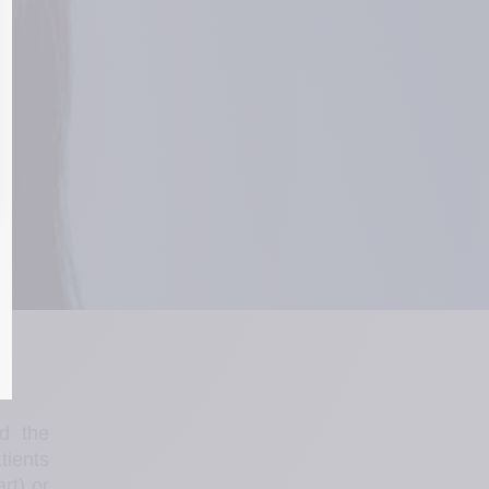
d the 
ents 
t) or 