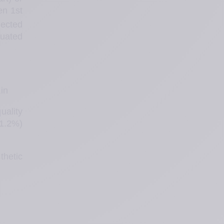
n 1st 
ected 
uated 
in 
lity 
1.2%) 
etic 