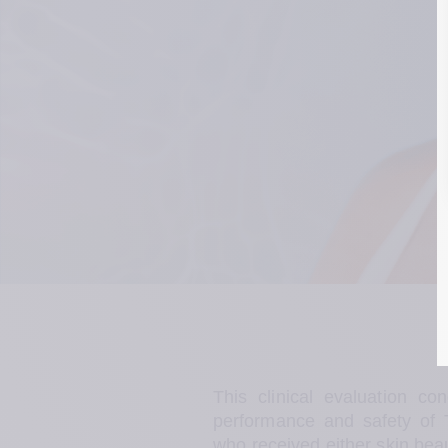
This clinical evaluation co
performance and safety of
who received either skin beau