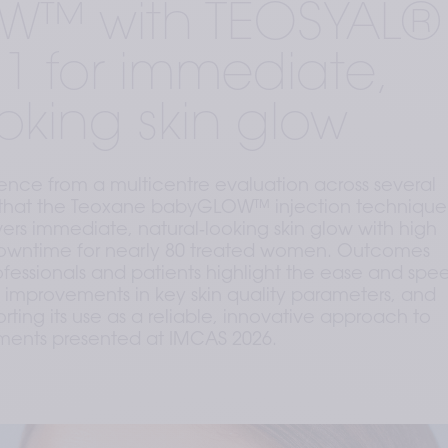
W™ with TEOSYAL®
 1 for immediate,
oking skin glow
dence from a multicentre evaluation across several
 that the Teoxane babyGLOW™ injection technique
ers immediate, natural‑looking skin glow with high
downtime for nearly 80 treated women. Outcomes
fessionals and patients highlight the ease and spe
 improvements in key skin quality parameters, and
orting its use as a reliable, innovative approach to
tments presented at IMCAS 2026.