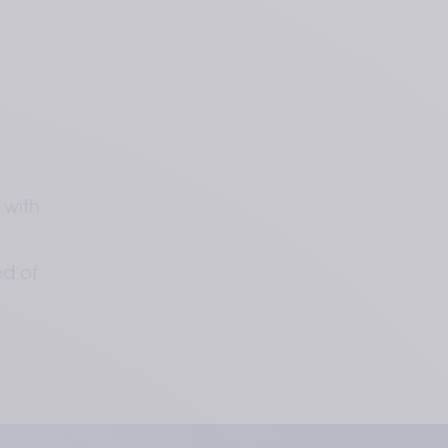
 with
ed of