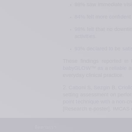
98% saw immediate visib
84% felt more confiden
98% felt that no downtim
activities. 
93% declared to be satis
These findings reported in
babyGLOW™ as a reliable and 
everyday clinical practice. 
Caboni S, Sezgin B, Criol
2. 
setting assessment on perfor
point technique with a non-cro
[Research e-poster]. IMCAS c
ติดตามเรา