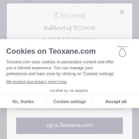
ฟิลเลอร์ที่มีส่วนผสมของกรดไฮยาลูโรนิกไปแล้วสาม
ถึงสี่เดือน บางกรณีอาจปรากฏตั้งแต่ช่วงเริ่มต้น
ภายใน 24 ชั่วโมงหลังจากทาหัตถการ โดยปฏิกิริยา
เหล่านี้ประกอบด้วยอาการบวม การอักเสบ ก้อนเนื้อใต้
ยินดีต้อนรับสู่ TEOXANE
ผิวหนัง ตลอดจนการติดเชื้อ
คุณกำลังเข้าถึงเว็บไซต์ของเราจาก
คณะกรรมการประเมินภาวะแทรกซ้อนและความเสี่ยง 
(CARE) ซึ่งเป็นกลุ่มของผู้เชี่ยวชาญด้วยเวชศาสตร์
โปรดเลือกความสนใจของคุณเพื่อเข้าถึงเวอร์ชัน
ความงามที่ได้รับ การแต่งตั้งผ่านการพิจารณาโดยทีอ๊
ของเว็บไซต์เรา
อกแซน (Teoxane) ได้ดาเนินการศึกษาเกี่ยวกับ
สาเหตุของปฏิกิริยาเหล่านี้ โดยพบสาเหตุหลัก 3 
เยี่ยมชมเว็บไซต์สำหรับผู้ใช้ของเรา
ประการ ได้แก่:
ประการแรก โครงสร้างของฟิลเลอร์เองอาจเป็นปัจจัย
เยี่ยมชมเว็บไซต์สำหรับผู้เชี่ยวชาญด้าน
สาคัญ ฟิลเลอร์ที่มีส่วนผสมของกรดไฮยาลูโรนิก (HA) 
สุขภาพของเรา
บางชนิด โดยเฉพาะฟิลเลอร์ที่มีน้าหนักโมเลกุลต่า อาจ
กระตุ้นการตอบสนองของระบบภูมิคุ้มกันของร่างกาย
ได้
ประการที่สอง การติดเชื้ออาจเกิดขึ้นระหว่างกระบวน
อยู่บน Teoxane.com
การฉีดฟิลเลอร์หรือถูกกระตุ้นจากสภาวะร่างกายที่ไม่
เกิดปฏิกิริยาตอบสนองต่อสภาพแวดล้อมที่เปลี่ยนแปลง