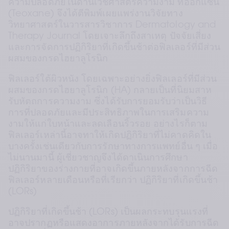
ความปลอดภัยในด้านเวชศาสตร์ความงาม ทีอ๊อกแซน 
(Teoxane) จึงได้ตีพิมพ์เผยแพร่งานวิจัยทาง
วิทยาศาสตร์ในวารสารวิชาการ Dermatology and 
Therapy Journal โดยเจาะลึกถึงสาเหตุ ปัจจัยเสี่ยง 
และการจัดการปฏิกิริยาที่เกิดขึ้นช้าต่อฟิลเลอร์ที่มีส่วน
ผสมของกรดไฮยาลูโรนิก
ฟิลเลอร์ใต้ผิวหนัง โดยเฉพาะอย่างยิ่งฟิลเลอร์ที่มีส่วน
ผสมของกรดไฮยาลูโรนิก (HA) กลายเป็นที่นิยมสาห
รับหัตถการความงาม ซึ่งได้รับการยอมรับว่าเป็นวิธี
การที่ปลอดภัยและมีประสิทธิภาพในการเสริมความ
งามให้แก่ใบหน้าและลดเลือนริ้วรอย อย่างไรก็ตาม 
ฟิลเลอร์เหล่านี้อาจทาให้เกิดปฏิกิริยาที่ไม่คาดคิดใน
บางครั้งเช่นเดียวกับการรักษาทางการแพทย์อื่น ๆ เมื่อ
ไม่นานมานี้ ผู้เชี่ยวชาญจึงได้ดาเนินการศึกษา
ปฏิกิริยาของร่างกายที่อาจเกิดขึ้นภายหลังจากการฉีด
ฟิลเลอร์หลายเดือนหรือที่เรียกว่า ปฏิกิริยาที่เกิดขึ้นช้า 
(LORs)
ปฏิกิริยาที่เกิดขึ้นช้า (LORs) เป็นผลกระทบรุนแรงที่
อาจปรากฏหรือแสดงอาการภายหลังจากได้รับการฉีด