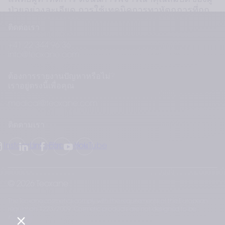
แพทย์ผู้ทาหัตการ ดังนั้นการพิจารณาคุณสมบัติของผู้
ป่วยอย่างละเอียด การใช้เทคนิคการทาหัตถการที่ถูก
ต้อง และการจัดการที่เหมาะสม จึงช่วยลดความเสี่ยง
ติดต่อเรา
ได้ เพื่อให้ การรักษามีความปลอดภัยมากยิ่งขึ้นสาหรับ
ทุกคน
+41 22 344 96 36
info@teoxane.com
ต้องการรายงานปัญหาหรือไม่?
คุณสามารถอ่านบทความฉบับเต็มได้ที่: 
เราอยู่ตรงนี้เพื่อคุณ
https://pubmed.ncbi.nlm.nih.gov/38907876/
medical@teoxane.com
ติดตามเรา
Instagram
LinkedIn
Facebook
YouTube
© 2026 Teoxane
The Teoxane cosmetics comply with the requirements of the European
regulation 1223/2009. Cosmetic products are not designed to be
injected.