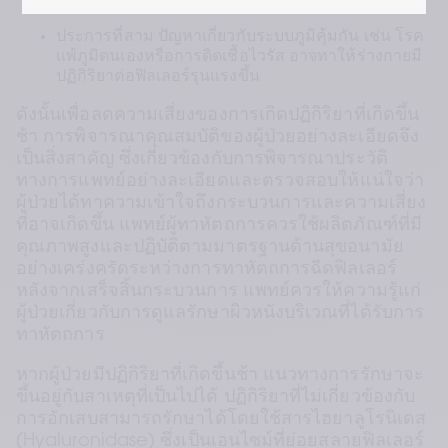
ไป
ประการที่สาม ปัญหาเกี่ยวกับระบบภูมิคุ้มกัน เช่น โรค
แพ้ภูมิตนเองหรือการติดเชื้อไวรัส อาจทาให้ร่างกายมี
ปฏิกิริยาต่อฟิลเลอร์รุนแรงขึ้น
ดังนั้นเพื่อลดความเสี่ยงของการเกิดปฏิกิริยาที่เกิดขึ้น
ช้า การพิจารณาคุณสมบัติของผู้ป่วยอย่างละเอียดจึง
เป็นสิ่งสาคัญ ซึ่งเกี่ยวข้องกับการพิจารณาประวัติ
ทางการแพทย์อย่างละเอียดและตรวจสอบให้แน่ใจว่า
ผู้ป่วยได้ทาความเข้าใจถึงกระบวนการและความเสี่ยง
ที่อาจเกิดขึ้น แพทย์ผู้ทาหัตถการควรใช้ผลิตภัณฑ์ที่มี
คุณภาพสูงและปฏิบัติตามมาตรฐานด้านสุขอนามัย
อย่างเคร่งครัดระหว่างการทาหัตถการฉีดฟิลเลอร์ 
หลังจากเสร็จสิ้นกระบวนการ แพทย์ควรให้ความรู้แก่
ผู้ป่วยเกี่ยวกับการดูแลรักษาผิวหนังบริเวณที่ได้รับการ
ทาหัตถการ
หากผู้ป่วยมีปฏิกิริยาที่เกิดขึ้นช้า แนวทางการรักษาจะ
ขึ้นอยู่กับสาเหตุที่เป็นไปได้ ปฏิกิริยาที่ไม่เกี่ยวข้องกับ
การอักเสบสามารถรักษาได้โดยใช้สารไฮยาลูโรนิเดส 
(Hyaluronidase) ซึ่งเป็นเอนไซม์ที่ย่อยสลายฟิลเลอร์