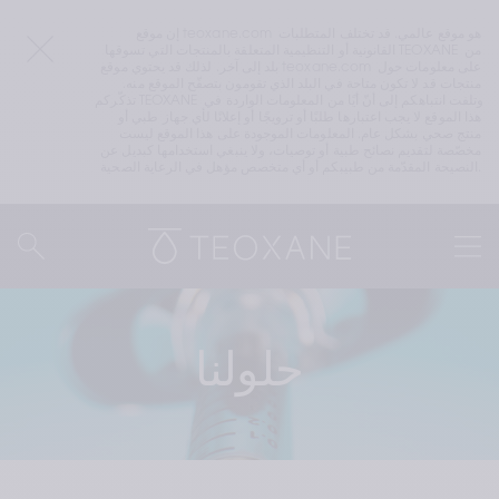
إن موقع teoxane.com هو موقع عالمي. قد تختلف المتطلبات 
القانونية أو التنظيمية المتعلقة بالمنتجات التي تسوقها TEOXANE من 
بلد إلى آخر. لذلك قد يحتوي موقع teoxane.com على معلومات حول 
منتجات قد لا تكون متاحة في البلد الذي تقومون بتصفّح الموقع منه. 
تذكّركم TEOXANE وتلفت انتباهكم إلى أنّ أيًا من المعلومات الواردة في 
هذا الموقع لا يجب اعتبارها طلبًا أو ترويجًا أو إعلانًا لأي جهاز طبي أو 
منتج صحي بشكل عام. المعلومات الموجودة على هذا الموقع ليست 
مخصّصة لتقديم نصائح طبية أو توصيات، ولا ينبغي استخدامها كبديل عن 
النصيحة المقدّمة من طبيبكم أو أي متخصص مؤهل في الرعاية الصحية.
حلولنا