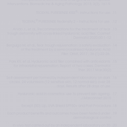
complications, biochemical changes and therapeutic 
interventions. Biomedicine & Aging Pathology. 2013; 3(3), 161-9.
®
TEOSYAL PURESENSE KISS
– Instructions for use.
®
TEOSYAL
 PURESENSE Redensity 2 – Instructions for use. 
Anido J., et al., Recommendations for the treatment of tear 
trough deformity with cross-linked hyaluronic acid filler, Cosmet 
Dermatol 2020;00:1–12
Berguiga M, et al., Tear trough rejuvenation: a safety evaluation 
of the treatment by a semi-crosslinked Hyaluronic Acid 
Filler. Orbit, 2017 ; 36 (1):22-26. 
Park KY, et al. Hyaluronic acid filler combined with antioxidants 
for infraorbital rejuvenation: Report of two cases. Dermatol 
Ther. 2017 Mar;30(2)
Self-assessment performed by independent laboratory on dark 
circles. 24 volunteers (12 sensitive skin; 12 normal skin) over 28 
days. Results after 28 days of use.
Hyaluronic acid in cosmetics: use to prevent skin ageing. 
J.Marconnet 2015.
Except [3D] Lip, UVA Shield SPF50+ and Post Procedure 
Each product benefits and outcomes have been tested under 
dermatological control.
In-vivo test carried out by an independent laboratory on 30 