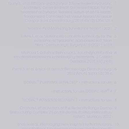
Rzany B, et al. Efficacy and Safety of 3 New Resilient Hyaluronic 
Acid Fillers, Crosslinked With Decreased BDDE, for the 
Treatment of Dynamic Wrinkles: Results of an 18-Month, 
Randomized Controlled Trial Versus Already Available 
Comparators. Dermatol Surg. 2019;45(10):1304-1314
Teoxane Post-Marketing Surveillance Report - 2021 
Faivre F, et al. "Advanced concepts in rheology for the 
evaluation of hyaluronic acid–based soft tissue 
fillers." Dermatologic Surgery 47.5 (2021): e159.
Michaud T, Gassia V, Belhaouari L. Facial dynamics and 
emotional expressions in facial aging treatments. J Cosmet 
Dermatol. 2015;14(1):9-21
Pierre S, et al. Basics of dermal filler rheology. Dermatol Surg. 
2015 Apr;41 Suppl 1:S120-6.
®
TEOSYAL
 PURESENSE ULTRA DEEP – Instructions for use.
®
– Instructions for use.
TEOSYAL RHA
 4 
®
TEOSYAL
 PURESENSE REDENSITY 1 – Instructions for use.
Charton E, et al. Actions of the Redensity Range Dermo-
Restructuring Complex [1] on the dermis. Poster presentation, 
AMWC, Monaco; 2012 .
Shah H et al.. Photoaging: New insights into its stimulators, 