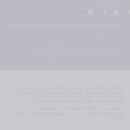
تابِعونا على قنواتنا
YouTube
Facebook
LinkedIn
Instagram
© 2026 Teoxane
TEOXANE Cosmeceuticals range are cosmetic product according to
European Regulation 1223/2009. Excepted Radiant Night Peel which is a
medical device, class I, according to Directive 93/42/EEC.
Cosmeceuticals products are not designed to be injected.
Medical devices for professional use only. Product indications and 
availability vary from country to country. Please consult product 
instructions locally approved for more information. Contact for 
materiovigilance notification: 
medical@teoxane.com
The TEOXANE cosmetics comply with the requirements of the European 
regulation 1223/2009. 
Cosmetic products are not designed to be 
injected.