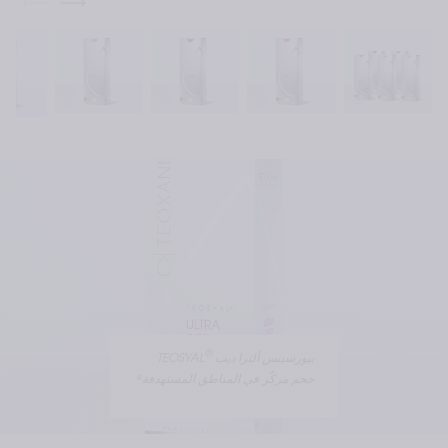
®
 بيورسينس ألترا ديب
TEOSYAL
حجم مركّز في المناطق المستهدفة⁶