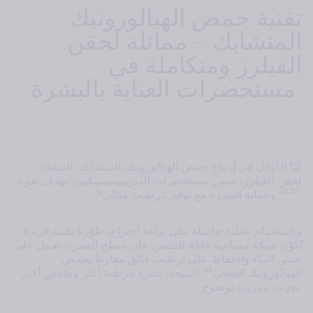
تقنية حمض الهيالورونيك 
المتشابك – مماثلة لحقن 
الفيلرز ومتكاملة في 
مستحضرات العناية بالبشرة
كنّا الأوائل في إدماج حمض الهيالورونيك المتشابك، المشابه 
لحقن الفيلرز، ضمن مستحضرات الديرموسمتيكس، بهدف تقوية 
وحماية البشرة مع توفير ترطيب مثالي¹⁸ˑ³²ˑ³³.
وباستخدام عملية حاصلة على براءة اختراع، طوّرنا تقنية فريدة 
تُكوّن شبكة مسامية قابلة للتنفس على سطح البشرة، تعمل على 
حبس الماء والحفاظ على ترطيب فائق مقارنةً بحمض 
الهيالورونيك الخطي³³. النتيجة: بشرة مرطبة أكثر وملمس أكثر 
نعومة ومرونة بوضوح.