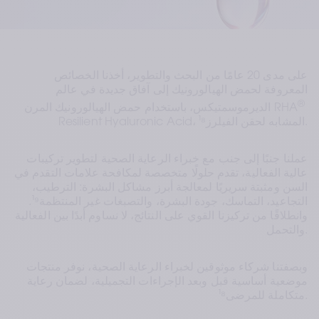
على مدى 20 عامًا من البحث والتطوير، أخذنا الخصائص 
المعروفة لحمض الهيالورونيك إلى آفاق جديدة في عالم 
®
الديرموسمتيكس، باستخدام حمض الهيالورونيك المرن RHA
Resilient Hyaluronic Acid، المشابه لحقن الفيلرز¹⁸.
عملنا جنبًا إلى جنب مع خبراء الرعاية الصحية لتطوير تركيبات 
عالية الفعالية، تقدم حلولًا متخصصة لمكافحة علامات التقدم في 
السن ومثبتة سريريًا لمعالجة أبرز مشاكل البشرة: الترطيب، 
التجاعيد، التماسك، جودة البشرة، والتصبغات غير المنتظمة¹⁹. 
وانطلاقًا من تركيزنا القوي على النتائج، لا نساوم أبدًا بين الفعالية 
والتحمل.
وبصفتنا شركاء موثوقين لخبراء الرعاية الصحية، نوفر منتجات 
موضعية أساسية قبل وبعد الإجراءات التجميلية، لضمان رعاية 
متكاملة للمرضى¹⁸.