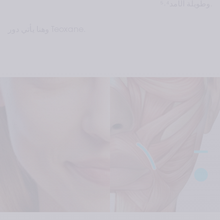
وطويلة الأمد⁴˒⁵.
وهنا يأتي دور Teoxane.