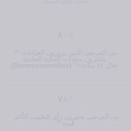
أفضل النتائج الممكنة.
٨٠٪
³⁴من المرضى الذين يزورون العيادات 
يشترون منتجات العناية الجلدية 
(Dermocosmetics) خلال ٢٤ ساعة³⁴ 
٧٨٪
من المرضى يعتبرون رأي الطبيب الأكثر 
قيمة³⁵