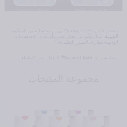
®
تستفيد فيلرز Teosyal RHA
 من درجة عالية من 
السلامة 
البنيوية
، مما يمكّنها من تحمّل نطاق أوسع من الضغوطات 
الوجهية مقارنةً بالفيلرز التقليدية³.3
®
وهذا يعني أن Teosyal RHA
 لا يتفتّت في المناطق 
شديدة الحركة، مما يوفّر نتائج ناعمة وخالية من أي عدم 
انتظام.
مجموعة المنتجات