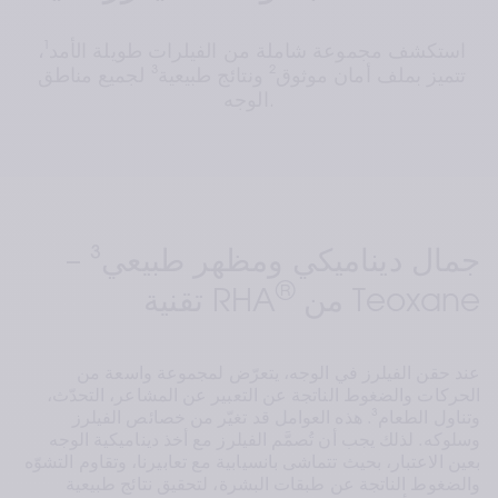
استكشف مجموعة شاملة من الفيلرات طويلة الأمد¹، 
تتميز بملف أمان موثوق² ونتائج طبيعية³ لجميع مناطق 
الوجه.
جمال ديناميكي ومظهر طبيعي³ – 
®
 من Teoxane
تقنية RHA
عند حقن الفيلرز في الوجه، يتعرّض لمجموعة واسعة من 
الحركات والضغوط الناتجة عن التعبير عن المشاعر، التحدّث، 
وتناول الطعام³. هذه العوامل قد تغيّر من خصائص الفيلرز 
وسلوكه. لذلك يجب أن تُصمَّم الفيلرز مع أخذ ديناميكية الوجه 
بعين الاعتبار، بحيث تتماشى بانسيابية مع تعابيرنا، وتقاوم التشوّه 
والضغوط الناتجة عن طبقات البشرة، لتحقيق نتائج طبيعية 