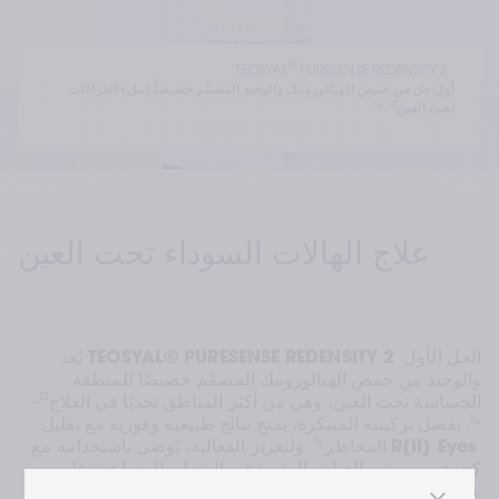
®
TEOSYAL
 PURESENSE REDENSITY 2  
أول جل من حمض الهيالورونيك والوحيد المصمَّم خصيصاً لملء الفراغات 
تحت العين¹²–¹⁴
علاج الهالات السوداء تحت العين
 الحل الأول 
TEOSYAL® PURESENSE REDENSITY 2
يُعد 
والوحيد من حمض الهيالورونيك المصمَّم خصيصًا للمنطقة 
الحساسة تحت العين، وهي من أكثر المناطق تحديًا في العلاج¹²–
¹⁴. بفضل تركيبته المبتكرة، يمنح نتائج طبيعية وفورية مع تقليل 
R[II] Eyes
المخاطر¹⁵. ولتعزيز الفعالية، يُوصى باستخدامه مع 
كجزء من روتين العناية بالبشرة في المنزل، للمساعدة على 
تفتيح وإشراق محيط العين واستعادة مظهر أكثر انتعاشًا¹⁶.