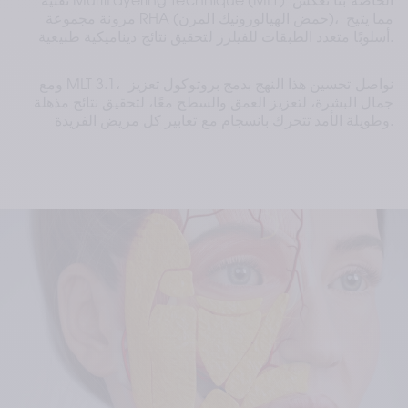
تقنية MultiLayering Technique (MLT) الخاصة بنا تعكس 
مرونة مجموعة RHA (حمض الهيالورونيك المرن)، مما يتيح 
أسلوبًا متعدد الطبقات للفيلرز لتحقيق نتائج ديناميكية طبيعية.
ومع MLT 3.1، نواصل تحسين هذا النهج بدمج بروتوكول تعزيز 
جمال البشرة، لتعزيز العمق والسطح معًا، لتحقيق نتائج مذهلة 
وطويلة الأمد تتحرك بانسجام مع تعابير كل مريض الفريدة.