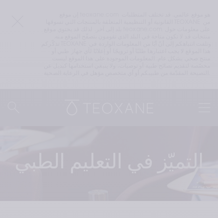
إن موقع teoxane.com هو موقع عالمي. قد تختلف المتطلبات 
القانونية أو التنظيمية المتعلقة بالمنتجات التي تسوقها TEOXANE من 
بلد إلى آخر. لذلك قد يحتوي موقع teoxane.com على معلومات حول 
منتجات قد لا تكون متاحة في البلد الذي تقومون بتصفّح الموقع منه. 
تذكّركم TEOXANE وتلفت انتباهكم إلى أنّ أيًا من المعلومات الواردة في 
هذا الموقع لا يجب اعتبارها طلبًا أو ترويجًا أو إعلانًا لأي جهاز طبي أو 
منتج صحي بشكل عام. المعلومات الموجودة على هذا الموقع ليست 
مخصّصة لتقديم نصائح طبية أو توصيات، ولا ينبغي استخدامها كبديل عن 
النصيحة المقدّمة من طبيبكم أو أي متخصص مؤهل في الرعاية الصحية.
التميّز في التعليم الطبي