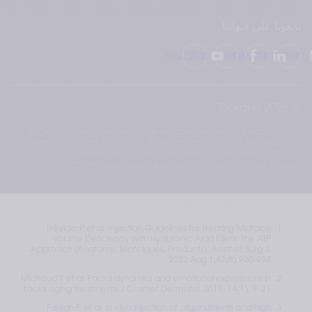
تابِعونا على قنواتنا
YouTube
Facebook
LinkedIn
Instagram
© 2026 Teoxane
TEOXANE Cosmeceuticals range are cosmetic product according to
European Regulation 1223/2009. Excepted Radiant Night Peel which is a
medical device, class I, according to Directive 93/42/EEC.
Cosmeceuticals products are not designed to be injected.
Trévidic P et al. Injection Guidelines for Treating Midface 
Volume Deficiency With Hyaluronic Acid Fillers: The ATP 
Approach (Anatomy, Techniques, Products). Aesthet Surg J. 
2022 Aug 1;42(8):920-934.
Michaud T, et al. Facial dynamics and emotional expressions in 
facial aging treatments.J Cosmet Dermatol. 2015; 14(1): 9–21.
Fanian F, et al. In vivo injection of oligonutrients and high 