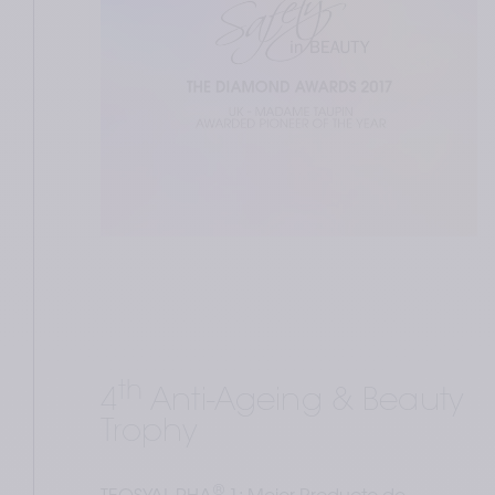
th
4
 Anti-Ageing & Beauty 
Trophy
®