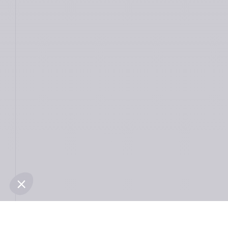
Medical devices for professional use only. Product indications and 
availability vary from country to country. Please consult product 
instructions locally approved for more information. Contact for 
materiovigilance notification: 
medical@teoxane.com
The TEOXANE cosmetics comply with the requirements of the European 
regulation 1223/2009. 
Cosmetic products are not designed to be 
injected.