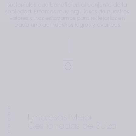
sostenibles que beneficien al conjunto de la 
sociedad. Estamos muy orgullosos de nuestros 
valores y nos esforzamos para reflejarlos en 
cada uno de nuestros logros y avances.
Empresas 
Mejor 
Best 
Empresas Mejor 
Gestionadas 
International 
Aesthetics 
de Suiza
Paper 
Awards
Gestionadas de Suiza
Aesthetics 
published in 
Awards
Aesthetic 
GHP 
Surgery 