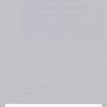
Aesthetics Awards
®
TEOSYAL RHA
 producto inyectable del 
año.