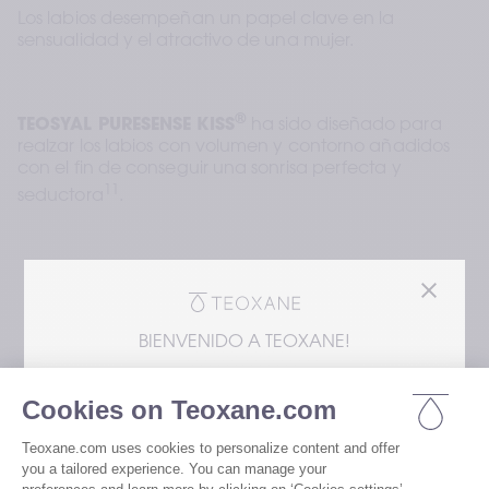
Los labios desempeñan un papel clave en la 
sensualidad y el atractivo de una mujer.
®
TEOSYAL PURESENSE KISS
 ha sido diseñado para 
realzar los labios con volumen y contorno añadidos 
con el fin de conseguir una sonrisa perfecta y 
11
seductora
.
BIENVENIDO A TEOXANE!
Estás accediendo a nuestro sitio web desde el
En los EUA, los rellenos dérmicos de Teoxane
están representados exclusivamente por
Revance Aesthetics. Tenga en cuenta que
la información sobre los productos de