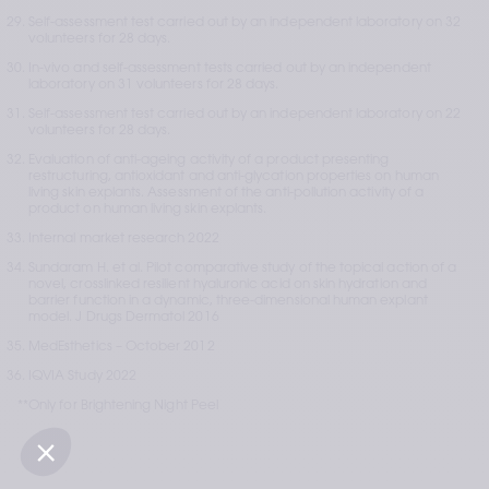
Self-assessment test carried out by an independent laboratory on 32 
volunteers for 28 days.
In-vivo and self-assessment tests carried out by an independent 
laboratory on 31 volunteers for 28 days.
Self-assessment test carried out by an independent laboratory on 22 
volunteers for 28 days.
Evaluation of anti-ageing activity of a product presenting 
restructuring, antioxidant and anti-glycation properties on human 
living skin explants. Assessment of the anti-pollution activity of a 
product on human living skin explants.
Internal market research 2022
Sundaram H. et al. Pilot comparative study of the topical action of a 
novel, crosslinked resilient hyaluronic acid on skin hydration and 
barrier function in a dynamic, three-dimensional human explant 
model. J Drugs Dermatol 2016
MedEsthetics – October 2012
IQVIA Study 2022
**Only for Brightening Night Peel