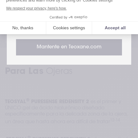
Dermocosmética puede diferir de los
estándares internacionales.
Revance
®
TEOSYAL
 PURESENSE REDENSITY 2  
PRIMER Y ÚNICO GEL DE ÁCIDO HIALURÓNICO DISEÑADO PARA 
12-14
OJERAS HUNDIDAS
Mantente en Teoxane.com
Para Las
 Ojeras
®
TEOSYAL
 PURESENSE REDENSITY 2
 es el primer y 
ÚNICO gel de ácido hialurónico diseñado 
específicamente para la delicada zona de la ojera, 
12-14
un área que hasta ahora era difícil de tratar
.
®