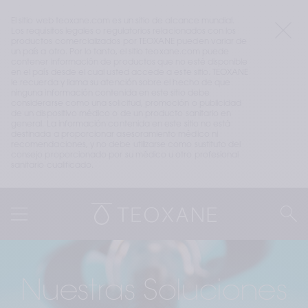
El sitio web teoxane.com es un sitio de alcance mundial. 
Los requisitos legales o regulatorios relacionados con los 
productos comercializados por TEOXANE pueden variar de 
un país a otro. Por lo tanto, el sitio teoxane.com puede 
contener información de productos que no esté disponible 
en el país desde el cual usted accede a este sitio. TEOXANE 
le recuerda y llama su atención sobre el hecho de que 
ninguna información contenida en este sitio debe 
considerarse como una solicitud, promoción o publicidad 
de un dispositivo médico o de un producto sanitario en 
general. La información contenida en este sitio no está 
destinada a proporcionar asesoramiento médico ni 
recomendaciones, y no debe utilizarse como sustituto del 
consejo proporcionado por su médico u otro profesional 
sanitario cualificado.
Nuestras Soluciones