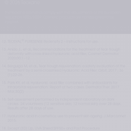
© 2026 Teoxane
Complex [1] on the dermis. Poster presentation, AMWC, Monaco; 
2012 .
The Teoxane cosmetics comply with the requirements of the European
Shah H et al.. Photoaging: New insights into its stimulators, 
regulation 1223/2009. Cosmetic products are not designed to be
complications, biochemical changes and therapeutic interventions. 
injected.
Biomedicine & Aging Pathology. 2013; 3(3), 161-9.
®
TEOSYAL PURESENSE KISS
– Instructions for use.
®
TEOSYAL
 PURESENSE Redensity 2 – Instructions for use. 
Anido J., et al., Recommendations for the treatment of tear trough 
deformity with cross-linked hyaluronic acid filler, Cosmet Dermatol 
2020;00:1–12
Berguiga M, et al., Tear trough rejuvenation: a safety evaluation of the 
treatment by a semi-crosslinked Hyaluronic Acid Filler. Orbit, 2017 ; 36 
(1):22-26. 
Park KY, et al. Hyaluronic acid filler combined with antioxidants for 
infraorbital rejuvenation: Report of two cases. Dermatol Ther. 2017 
Mar;30(2)
Self-assessment performed by independent laboratory on dark 
circles. 24 volunteers (12 sensitive skin; 12 normal skin) over 28 days. 
Results after 28 days of use.
Hyaluronic acid in cosmetics: use to prevent skin ageing. J.Marconnet 
2015.
Except [3D] Lip, UVA Shield SPF50+ and Post Procedure 