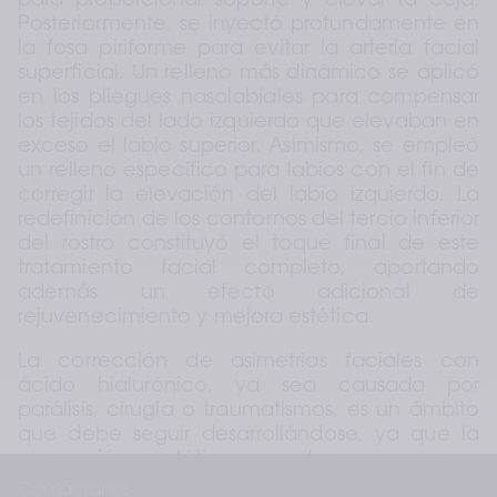
para proporcionar soporte y elevar la ceja. 
Posteriormente, se inyectó profundamente en 
la fosa piriforme para evitar la arteria facial 
superficial. Un relleno más dinámico se aplicó 
en los pliegues nasolabiales para compensar 
los tejidos del lado izquierdo que elevaban en 
exceso el labio superior. Asimismo, se empleó 
un relleno específico para labios con el fin de 
corregir la elevación del labio izquierdo. La 
redefinición de los contornos del tercio inferior 
del rostro constituyó el toque final de este 
tratamiento facial completo, aportando 
además un efecto adicional de 
rejuvenecimiento y mejora estética.
La corrección de asimetrías faciales con 
ácido hialurónico, ya sea causada por 
parálisis, cirugía o traumatismos, es un ámbito 
que debe seguir desarrollándose, ya que la 
corrección estética puede generar un 
impacto positivo a nivel psicológico. El 
Contáctanos