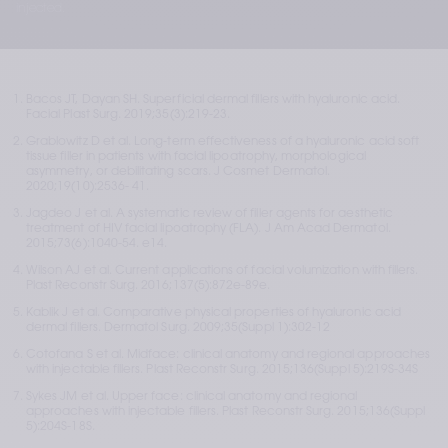
injected.
Bacos JT, Dayan SH. Superficial dermal fillers with hyaluronic acid. 
Facial Plast Surg. 2019;35(3):219-23.
Grablowitz D et al. Long-term effectiveness of a hyaluronic acid soft 
tissue filler in patients with facial lipoatrophy, morphological 
asymmetry, or debilitating scars. J Cosmet Dermatol. 
2020;19(10):2536- 41.
Jagdeo J et al. A systematic review of filler agents for aesthetic 
treatment of HIV facial lipoatrophy (FLA). J Am Acad Dermatol. 
2015;73(6):1040-54. e14.
Wilson AJ et al. Current applications of facial volumization with fillers. 
Plast Reconstr Surg. 2016;137(5):872e-89e.
Kablik J et al. Comparative physical properties of hyaluronic acid 
dermal fillers. Dermatol Surg. 2009;35(Suppl 1):302-12
Cotofana S et al. Midface: clinical anatomy and regional approaches 
with injectable fillers. Plast Reconstr Surg. 2015;136(Suppl 5):219S-34S
Sykes JM et al. Upper face: clinical anatomy and regional 
approaches with injectable fillers. Plast Reconstr Surg. 2015;136(Suppl 
5):204S-18S.