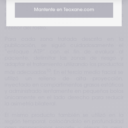
restauración óptima del volumen sin alterar las 
características faciales personales. 
Mantente en Teoxane.com
Posteriormente, se aplicaron tratamientos 
personalizados en el tercio superior, medio e 
inferior del rostro.
Para cada zona tratada descrita en la 
publicación, se siguió cuidadosamente el 
“enfoque ATP” con el fin de evaluar al 
paciente, delimitar las zonas de riesgo y 
adaptar el tratamiento utilizando los productos 
10
más adecuados
. En el tercio medio facial se 
utilizó un relleno de alta proyección, 
inyectado en compartimentos grasos estáticos 
y administrado lentamente en pequeños bolos 
únicamente en el lado derecho para reducir 
la asimetría bilateral.
El mismo producto también se utilizó en la 
región temporal, colocándolo en profundidad 