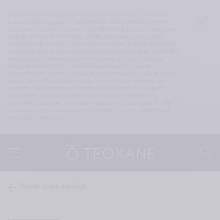
El sitio web teoxane.com es un sitio de alcance mundial. 
Los requisitos legales o regulatorios relacionados con los 
productos comercializados por TEOXANE pueden variar de 
un país a otro. Por lo tanto, el sitio teoxane.com puede 
contener información de productos que no esté disponible 
en el país desde el cual usted accede a este sitio. TEOXANE 
le recuerda y llama su atención sobre el hecho de que 
ninguna información contenida en este sitio debe 
considerarse como una solicitud, promoción o publicidad 
de un dispositivo médico o de un producto sanitario en 
general. La información contenida en este sitio no está 
destinada a proporcionar asesoramiento médico ni 
recomendaciones, y no debe utilizarse como sustituto del 
consejo proporcionado por su médico u otro profesional 
sanitario cualificado.
Volver a las noticias