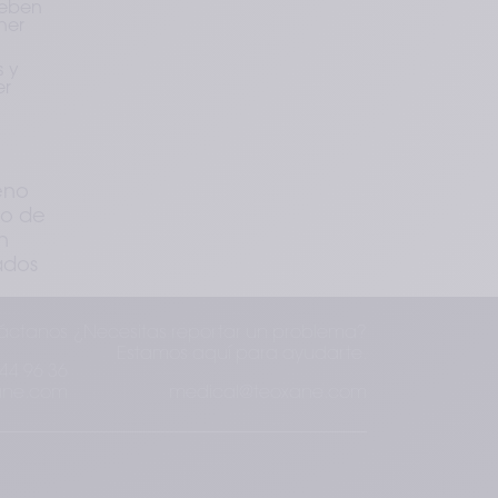
deben 
er 
 y 
r 
no 
o de 
 
dos 
áctanos
¿Necesitas reportar un problema?
Estamos aquí para ayudarte.
44 96 36
ane.com
medical@teoxane.com