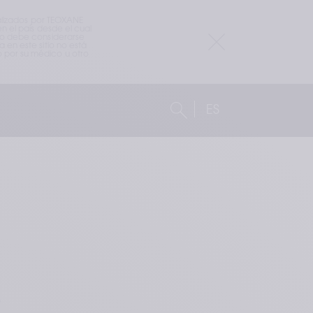
alizados por TEOXANE 
 el país desde el cual 
io debe considerarse 
en este sitio no está 
por su médico u otro 
ES
e