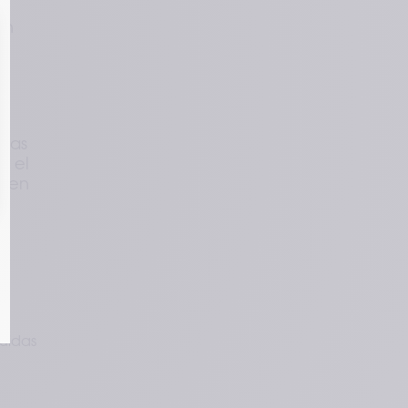
n 
 
las 
 el 
den 
uidas 