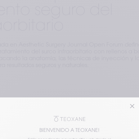
iento seguro del
aorbitario
ada en Aesthetic Surgery Journal Open Forum defin
ratamiento del surco infraorbitario con rellenos a 
acando la anatomía, las técnicas de inyección y l
a resultados seguros y naturales.
ción de una revisión exhaustiva en Aesthetic Surg
staca las mejores prácticas para el uso seguro y 
se de ácido hialurónico (HA) en el tratamiento de l
.
BIENVENIDO A TEOXANE!
 que incluyen el surco lagrimal y el surco palpebromal