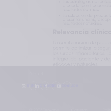
Las estrategias indirectas
preceder con frecuencia a
resultados óptimos.
La selección del producto
presentar una higroscopi
resultados naturales.
Relevancia clínic
La combinación de precis
permite optimizar la segur
los surcos infraorbitarios.
integral del paciente y de
eficaces y naturales.
Seguici
Instagram
LinkedIn
Facebook
YouTube
© 2026 Teoxane
Carreras
Polí