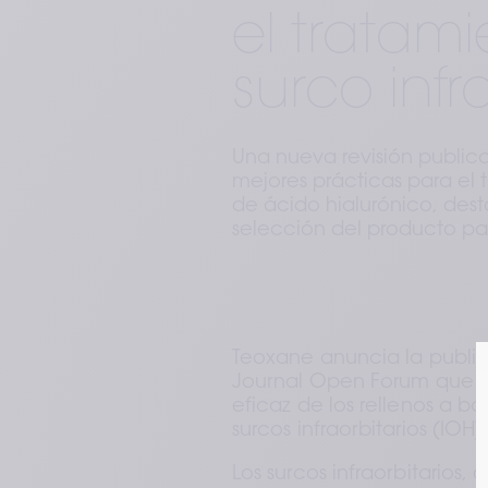
el tratam
surco infr
Una nueva revisión public
mejores prácticas para el t
de ácido hialurónico, dest
selección del producto par
Teoxane anuncia la publica
Journal Open Forum que de
eficaz de los rellenos a ba
surcos infraorbitarios (IOH)
Los surcos infraorbitarios,