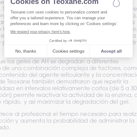
ue degrada el ácido hialurónico) en caso de 
Sin embargo, hasta la fecha, no existen directrices
 enzimática de los rellenos en la práctica clínica.
an demostrado el interés clínico y preclínico de la 
 hialuronidasa en animales. En este nuevo estudio,
ientíficamente este proceso creando una prueba i
y predictiva de la capacidad de un gel para resistir 
ue los geles de AH se degradan a diferentes 
de una combinación compleja de factores, como
contenido del agente reticulante y la concentraci
 de Teoxane también demostraron que repetir la 
idasa en intervalos relativamente cortos (de 5 a 30 
ón) permite reactivar la actividad de la enzima, q
rápido, y así maximizar la degradación del gel.
ece al profesional el tiempo necesario para realiza
ción y aumenta la probabilidad de administrar la 
ado.