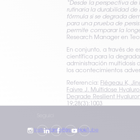
“Desde la perspectiva de I
rutinaria la durabilidad de
fórmula si se degrada dem
para una prueba de persist
permite comparar la longev
Research Manager en Teo
En conjunto, a través de e
científica para la degrada
administración multidosis d
los acontecimientos adver
Referencia: 
Flégeau K, Jing
Faivre J. Multidose Hyalur
Degrade Resilient Hyaluroni
19;28(3):1003 
Seguici
Instagram
LinkedIn
Facebook
YouTube