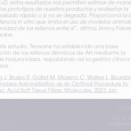
+D, estos resultados nos permiten estimar de mane
 los prototipos de nuestros productos y rediseñar la 
asiado rápido o si no se degrada. Proporciona la b
encia in vitro que limita el uso de modelos animale
idad de los rellenos entre sí”
, afirma Jimmy Faivre,
xane.
ste estudio, Teoxane ha establecido una base 
ción de los rellenos dérmicos de AH mediante la 
e hialuronidasa, respaldando así la gestión clínica 
sos.
 J, Brusini R, Gallet M, Moreno C, Walker L, Bourdon 
onidase Administration as an Optimal Procedure to 
c Acid Soft Tissue Fillers. Molecules. 2023 Jan 
Cont
+41 22 3
info@teox