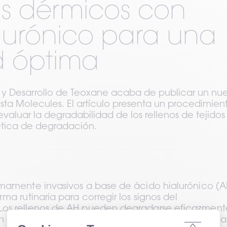
os dérmicos con
lurónico para una
d óptima
n y Desarrollo de Teoxane acaba de publicar un nu
vista Molecules. El artículo presenta un procedimien
valuar la degradabilidad de los rellenos de tejidos
nética de degradación.
imamente invasivos a base de ácido hialurónico (AH
ma rutinaria para corregir los signos del 
Los rellenos de AH pueden degradarse eficazmente
n de hialuronidasa (una enzima presente de forma 