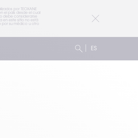
alizados por TEOXANE 
 el país desde el cual 
io debe considerarse 
en este sitio no está 
por su médico u otro 
ES