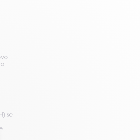
evo
to
) se 
 