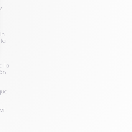
 
 
 
n 
la 
 la 
ón 
ue 
r 