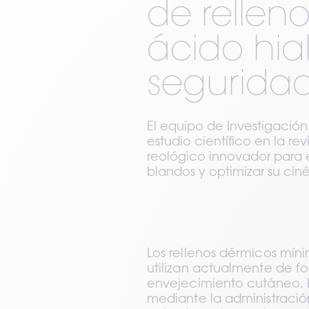
de rellen
ácido hia
segurida
El equipo de Investigació
estudio científico en la re
reológico innovador para e
blandos y optimizar su ci
Los rellenos dérmicos mín
utilizan actualmente de for
envejecimiento cutáneo. 
mediante la administració