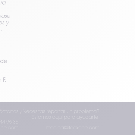
ra 
ase 
s y 
 
de 
F, 
áctanos
¿Necesitas reportar un problema?
Estamos aquí para ayudarte.
44 96 36
ane.com
medical@teoxane.com