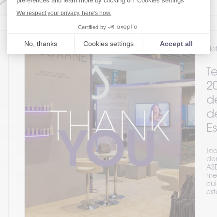
Not
T
2
d
d
E
Teo
de
AS
me
cui
est