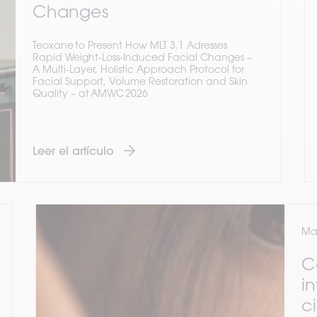
Changes
Teoxane to Present How MLT 3.1 Adresses
Rapid Weight-Loss-Induced Facial Changes –
A Multi-Layer, Holistic Approach Protocol for
Facial Support, Volume Restoration and Skin
Quality – at AMWC 2026
Leer el artículo
Mar
C
i
c