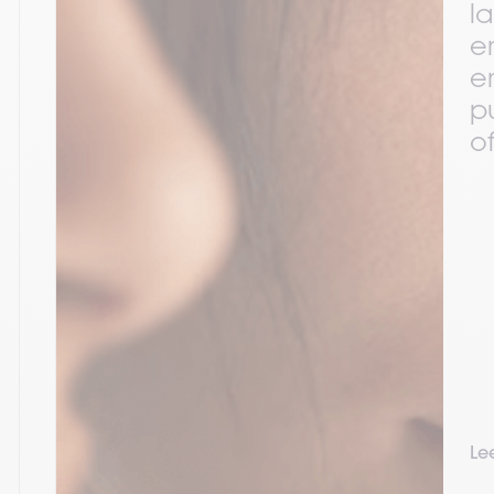
l
e
e
p
o
Lee