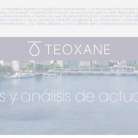
 Los requisitos legales o regulatorios relacionados con los productos comerci
teoxane.com puede contener información de productos que no esté disponible en
su atención sobre el hecho de que ninguna información contenida en este sit
tivo médico o de un producto sanitario en general. La información contenida 
endaciones, y no debe utilizarse como sustituto del consejo proporcionado 
 y análisis de actu