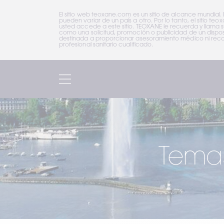
El sitio web teoxane.com es un sitio de alcance mundial.
pueden variar de un país a otro. Por lo tanto, el sitio 
usted accede a este sitio. TEOXANE le recuerda y llama 
como una solicitud, promoción o publicidad de un disposi
destinada a proporcionar asesoramiento médico ni recom
profesional sanitario cualificado.
Temas