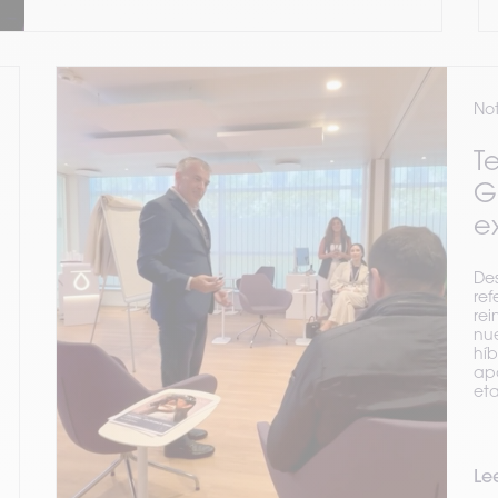
Not
T
G
e
De
re
rei
nue
híb
apo
eta
Lee