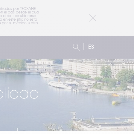
alizados por TEOXANE 
 el país desde el cual 
io debe considerarse 
en este sitio no está 
por su médico u otro 
ES
alidad