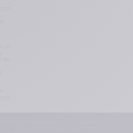
cia, 
s 
 un 
 
 de 
 
n 
 al 
áctanos
¿Necesitas reportar un problema?
Estamos aquí para ayudarte.
44 96 36