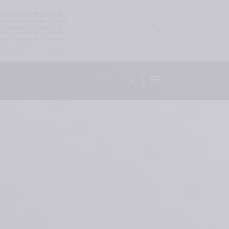
alizados por TEOXANE 
 el país desde el cual 
io debe considerarse 
en este sitio no está 
por su médico u otro 
ES