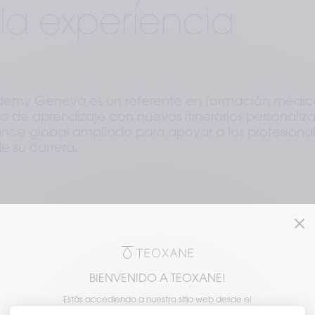
 la experiencia
demy Geneva es un referente en formación médic
do de aprendizaje con nuevos itinerarios personaliz
ance global ampliado para apoyar a los profesiona
e su carrera.
Academy Geneva 
la experiencia 
BIENVENIDO A TEOXANE!
Estás accediendo a nuestro sitio web desde el