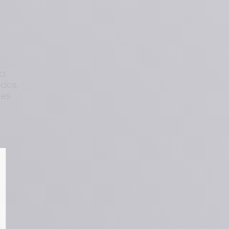
a.
ados,
les