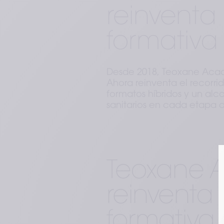
reinventa
formativa
Desde 2018, Teoxane Aca
Ahora reinventa el recorri
formatos híbridos y un alc
sanitarios en cada etapa d
Teoxane 
reinventa 
formativa