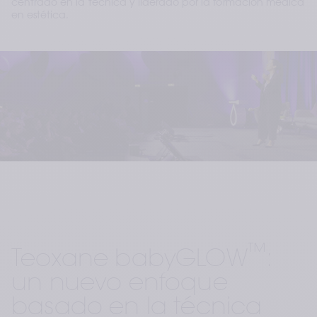
centrado en la técnica y liderado por la formación médica
en estética.
™
Teoxane babyGLOW
: 
un nuevo enfoque 
basado en la técnica 