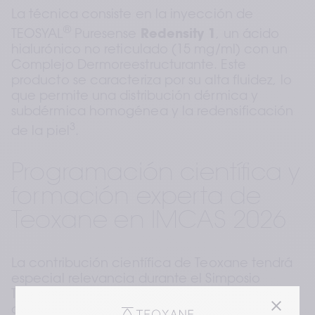
La técnica consiste en la inyección de 
®
TEOSYAL
 Puresense 
Redensity 1
, un ácido 
hialurónico no reticulado (15 mg/ml) con un 
Complejo Dermoreestructurante. Este 
producto se caracteriza por su alta fluidez, lo 
que permite una distribución dérmica y 
subdérmica homogénea y la redensificación 
3
de la piel
.
Programación científica y 
formación experta de 
Teoxane en IMCAS 2026
La contribución científica de Teoxane tendrá 
especial relevancia durante el Simposio 
Teoxane, que se llevará a cabo el jueves 29 
de enero, de 13:30 a 15:30 en el Amphi Bleu 