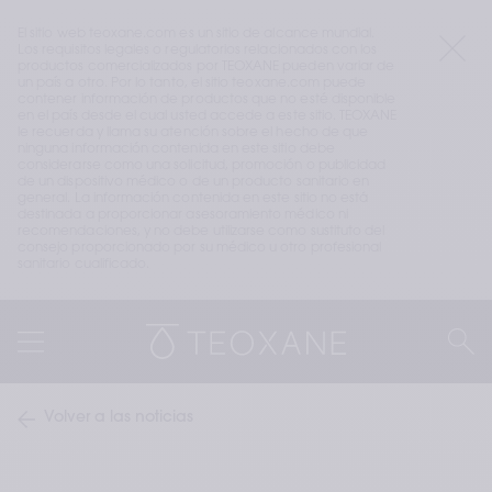
El sitio web teoxane.com es un sitio de alcance mundial. 
Los requisitos legales o regulatorios relacionados con los 
productos comercializados por TEOXANE pueden variar de 
un país a otro. Por lo tanto, el sitio teoxane.com puede 
contener información de productos que no esté disponible 
en el país desde el cual usted accede a este sitio. TEOXANE 
le recuerda y llama su atención sobre el hecho de que 
ninguna información contenida en este sitio debe 
considerarse como una solicitud, promoción o publicidad 
de un dispositivo médico o de un producto sanitario en 
general. La información contenida en este sitio no está 
destinada a proporcionar asesoramiento médico ni 
recomendaciones, y no debe utilizarse como sustituto del 
consejo proporcionado por su médico u otro profesional 
sanitario cualificado.
Volver a las noticias