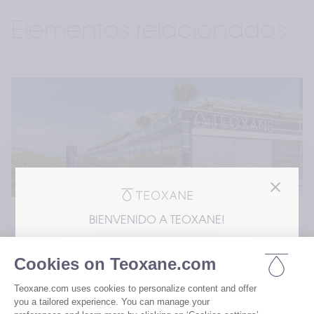
Elementos relacionados
BIENVENIDO A TEOXANE!
Page
Estás accediendo a nuestro sitio web desde el
Descubre Teoxane 
En los EUA, los rellenos dérmicos de Teoxane
están representados exclusivamente por
Revance Aesthetics. Tenga en cuenta que
Te damos la bienvenida al mundo de Teoxane, 
la información sobre los productos de
donde la innovación y la belleza se dan la mano. 