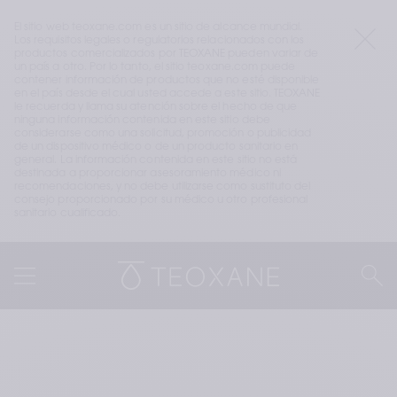
El sitio web teoxane.com es un sitio de alcance mundial. 
Los requisitos legales o regulatorios relacionados con los 
productos comercializados por TEOXANE pueden variar de 
un país a otro. Por lo tanto, el sitio teoxane.com puede 
contener información de productos que no esté disponible 
en el país desde el cual usted accede a este sitio. TEOXANE 
le recuerda y llama su atención sobre el hecho de que 
ninguna información contenida en este sitio debe 
considerarse como una solicitud, promoción o publicidad 
de un dispositivo médico o de un producto sanitario en 
general. La información contenida en este sitio no está 
destinada a proporcionar asesoramiento médico ni 
recomendaciones, y no debe utilizarse como sustituto del 
consejo proporcionado por su médico u otro profesional 
sanitario cualificado.