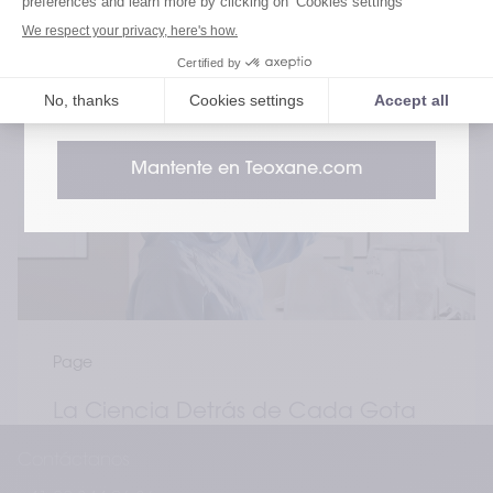
Dermocosmética puede diferir de los
Conoce nuestra historia, nuestra misión y nuestro 
estándares internacionales.
compromiso para proporcionar soluciones estéticas 
excepcionales. Como empresa líder del sector, 
Leer más
Teoxane combina ciencia y maestría para que cada 
Revance
persona se vea y se sienta mejor que nunca. 
Acompáñanos en un camino de belleza, innovación 
y autoestima.
Mantente en Teoxane.com
Page
La Ciencia Detrás de Cada Gota
Contáctanos
Descubre la ciencia detrás de las excepcionales 