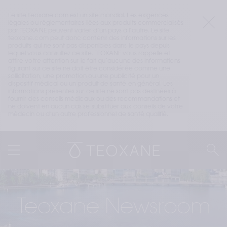
Le site teoxane.com est un site mondial. Les exigences 
légales ou réglementaires liées aux produits commercialisés 
par TEOXANE peuvent varier d’un pays à l’autre. Le site 
teoxane.com peut donc contenir des informations sur les 
produits qui ne sont pas disponibles dans le pays depuis 
lequel vous consultez ce site. TEOXANE vous rappelle et 
attire votre attention sur le fait qu’aucune des informations 
figurant sur ce site ne doit être considérée comme une 
sollicitation, une promotion ou une publicité pour un 
dispositif médical ou un produit de santé en général. Les 
informations présentes sur ce site ne sont pas destinées à 
fournir des conseils médicaux ou des recommandations et 
ne doivent en aucun cas se substituer aux conseils de votre 
médecin ou d’un autre professionnel de santé qualifié.
Teoxane Newsroom