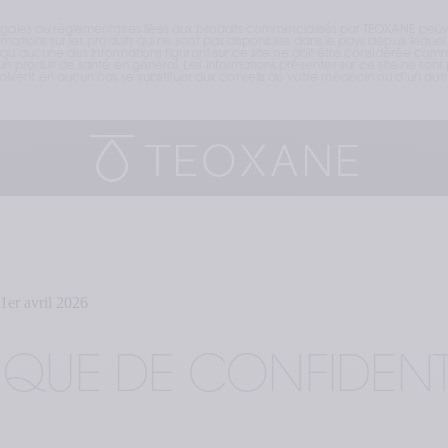
égales ou réglementaires liées aux produits commercialisés par TEOXANE peuve
ations sur les produits qui ne sont pas disponibles dans le pays depuis lequel v
t qu’aucune des informations figurant sur ce site ne doit être considérée comme
n produit de santé en général. Les informations présentes sur ce site ne sont p
vent en aucun cas se substituer aux conseils de votre médecin ou d’un autre
 1er avril 2026
TIQUE DE CONFIDENTI