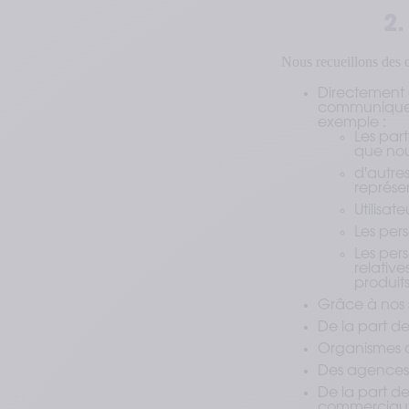
2
Nous recueillons des d
Directement a
communiquent
exemple :
Les par
que nou
d'autres
représen
Utilisat
Les pe
Les per
relativ
produits
Grâce à nos 
De la part de
Organismes de
Des agences 
De la part de
commerciau