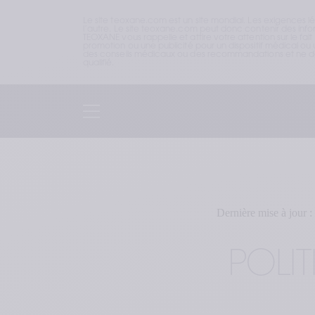
Le site teoxane.com est un site mondial. Les exigences l
l’autre. Le site teoxane.com peut donc contenir des inform
TEOXANE vous rappelle et attire votre attention sur le fai
promotion ou une publicité pour un dispositif médical ou u
des conseils médicaux ou des recommandations et ne doi
qualifié.
Dernière mise à jour :
POLI