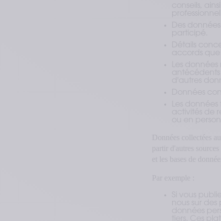
conseils, ain
professionnel
Des données 
participé.
Détails conce
accords que 
Les données r
antécédents d
d'autres don
Données conce
Les données f
activités de 
ou en personn
Données collectées au
partir d'autres sources
et les bases de donnée
Par exemple :
Si vous publi
nous sur des
données pers
tiers. Ces pl