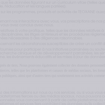
si que les données figurant sur un curriculum vitae (telles qu
le, l'éducation et les langues parlées).
sur les programmes, produits et activités de TEOXANE auxq
rnant nos interactions avec vous, vos prescriptions de nos pr
vous avez conclus avec nous.
elatives à votre pratique, telles que les données relatives à 
isciplinaires, les litiges antérieurs et les procédures régleme
nées nécessaires à des diligences raisonnables.
rnant les circonstances susceptibles de créer un conflit d'
ournies pour participer à nos initiatives parrainées ou souten
recherche clinique et de développement parrainées, les sém
e, les événements éducatifs et les mises à jour de données 
près de tiers. Nous pouvons également collecter des données personnell
 tierces, telles que les plateformes et canaux de médias sociaux, les forums
s publiques, ainsi que d'autres tiers qui soutiennent nos activités comme
ez des informations sur nous ou nos services, ou si vous vo
 plateformes tierces ou des médias sociaux, nous pouvons co
onnelles vous concernant à partir de cette plateforme o
ateformes et services tiers contrôlent les données qu'ils colle