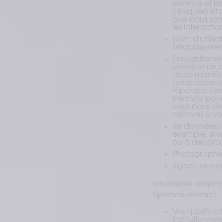
revenus et le
cliniques) e
que nous som
les interacti
Nom d'utilis
l'établisseme
Enregistreme
envoyez un c
autre manièr
conservons u
réponses. Lor
inscrivez pou
vous nous de
relatives à 
les données re
exemple, si v
ou à des pro
Photographie
Signature nu
Informations complémen
également collecter :
Vos qualificat
institutionne