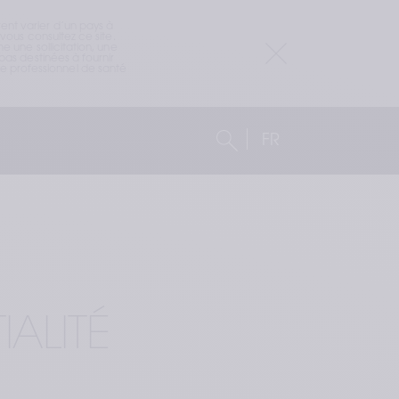
nt varier d’un pays à 
ous consultez ce site. 
 une sollicitation, une 
as destinées à fournir 
 professionnel de santé 
FR
ALITÉ