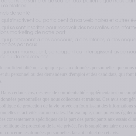
e soins de santé et de soutien aux patients que nous admi
u exploitons
nnels de santé
 qui s'inscrivent ou participent à nos webinaires et autres 
 qui se sont inscrites pour recevoir des nouvelles, des inform
ns marketing de notre part
 qui participent à des concours, à des loteries, à des enquê
menées par nous
s qui communiquent, s'engagent ou interagissent avec nou
tés ou de nos services.
de confidentialité ne s'applique pas aux données personnelles que nous r
et du personnel ou des demandeurs d'emploi et des candidats, qui font l'
s.
 Dans certains cas, des avis de confidentialité supplémentaires ou com
s données personnelles que nous collectons et traitons. Ces avis sont gé
politique de protection de la vie privée en fournissant des informations
sonnelles et activités commerciales. Par exemple, nous pouvons égaleme
 des consentements spécifiques de la part des participants aux essais cli
te politique de protection de la vie privée, l'avis supplémentaire ou com
ui concerne les données personnelles faisant l'objet de cet avis.