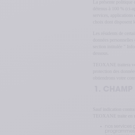
La présente politique
détenus à 100 % (ci-a
services, applications 
choix dont disposent l
Les résidents de certa
données personnelles e
section intitulée " Inf
dessous.
TEOXANE traitera vos 
protection des données 
obtiendrons votre con
1. CHAMP 
Sauf indication contra
TEOXANE traite en ra
nos services 
programmes d