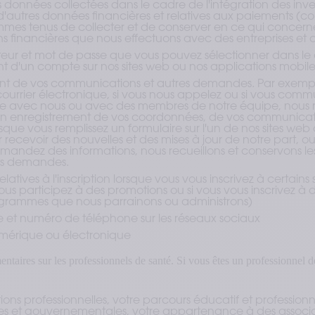
s données collectées dans le cadre de l'intégration des inves
t d'autres données financières et relatives aux paiements 
mes tenus de collecter et de conserver en ce qui concerne
ons financières que nous effectuons avec des entreprises et de
ateur et mot de passe que vous pouvez sélectionner dans le
nt d'un compte sur nos sites web ou nos applications mobile
nt de vos communications et autres demandes. Par exemple
ourrier électronique, si vous nous appelez ou si vous com
e avec nous ou avec des membres de notre équipe, nous re
n enregistrement de vos coordonnées, de vos communicati
sque vous remplissez un formulaire sur l'un de nos sites we
r recevoir des nouvelles et des mises à jour de notre part, 
mandez des informations, nous recueillons et conservons l
vos demandes.
latives à l'inscription lorsque vous vous inscrivez à certains 
ous participez à des promotions ou si vous vous inscrivez 
grammes que nous parrainons ou administrons)
 et numéro de téléphone sur les réseaux sociaux
mérique ou électronique
taires sur les professionnels de santé. Si vous êtes un professionnel 
ions professionnelles, votre parcours éducatif et professionnel
lles et gouvernementales, votre appartenance à des associa