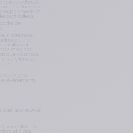
tigateurs d'essais
(comme les données
 les paiements et
s particuliers).
 cadre de
s.
, si vous nous
muniquez d'une
cueillons et
ons et de nos
b ou que vous vous
ou encore lorsque
es données
services (par
à des événements
de santé, nous pouvons
, vos affiliations
tions et à des