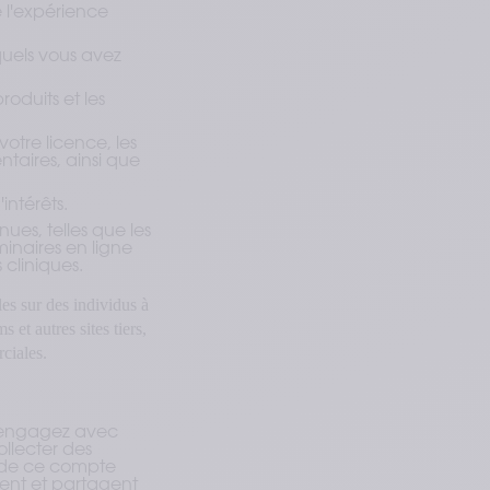
e l'expérience
uels vous avez
oduits et les
votre licence, les
ntaires, ainsi que
intérêts.
ues, telles que les
inaires en ligne
cliniques.
es sur des individus à
 et autres sites tiers,
rciales.
us engagez avec
llecter des
u de ce compte
ctent et partagent