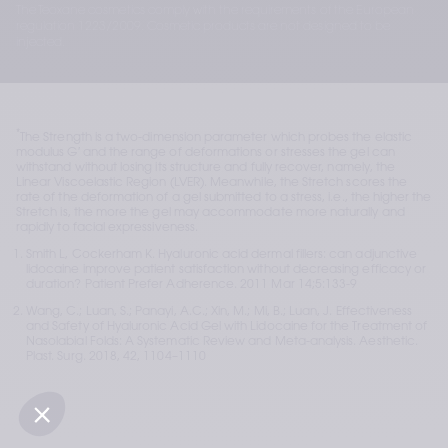
The Teoxane cosmetics comply with the requirements of the European
regulation 1223/2009. Cosmetic products are not designed to be
injected.
*
The Strength is a two-dimension parameter which probes the elastic 
modulus G′ and the range of deformations or stresses the gel can 
withstand without losing its structure and fully recover, namely, the 
Linear Viscoelastic Region (LVER). Meanwhile, the Stretch scores the 
rate of the deformation of a gel submitted to a stress, i.e., the higher the 
Stretch is, the more the gel may accommodate more naturally and 
rapidly to facial expressiveness. 
Smith L, Cockerham K. Hyaluronic acid dermal fillers: can adjunctive 
lidocaine improve patient satisfaction without decreasing efficacy or 
duration? Patient Prefer Adherence. 2011 Mar 14;5:133-9 
Wang, C.; Luan, S.; Panayi, A.C.; Xin, M.; Mi, B.; Luan, J. Effectiveness 
and Safety of Hyaluronic Acid Gel with Lidocaine for the Treatment of 
Nasolabial Folds: A Systematic Review and Meta-analysis. Aesthetic. 
Plast. Surg. 2018, 42, 1104–1110 