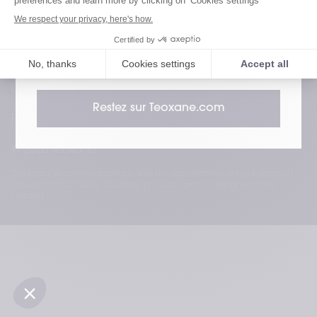
dermocosmétique peuvent différer des
Suivez-nous
normes internationales.
Instagram
LinkedIn
Facebook
YouTube
Revance
Carrières
Politique de confidentialité
Restez sur Teoxane.com
Politique de cookies
© 2026 Teoxane
The Teoxane cosmetics comply with the requirements of the European
regulation 1223/2009. Cosmetic products are not designed to be
injected.