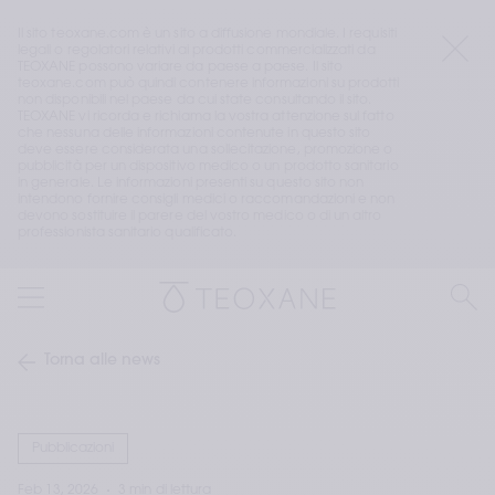
Il sito teoxane.com è un sito a diffusione mondiale. I requisiti 
legali o regolatori relativi ai prodotti commercializzati da 
TEOXANE possono variare da paese a paese. Il sito 
teoxane.com può quindi contenere informazioni su prodotti 
non disponibili nel paese da cui state consultando il sito. 
TEOXANE vi ricorda e richiama la vostra attenzione sul fatto 
che nessuna delle informazioni contenute in questo sito 
deve essere considerata una sollecitazione, promozione o 
pubblicità per un dispositivo medico o un prodotto sanitario 
in generale. Le informazioni presenti su questo sito non 
intendono fornire consigli medici o raccomandazioni e non 
devono sostituire il parere del vostro medico o di un altro 
professionista sanitario qualificato.
Torna alle news
Pubblicazioni
Feb 13, 2026
3 min di lettura