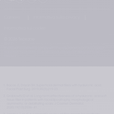
Carriere
Informativa sulla privacy
Informativa sui cookie
© 2026 Teoxane
The Teoxane cosmetics comply with the requirements of the European
regulation 1223/2009. Cosmetic products are not designed to be
injected.
Bacos JT, Dayan SH. Superficial dermal fillers with hyaluronic acid. 
Facial Plast Surg. 2019;35(3):219-23.
Grablowitz D et al. Long-term effectiveness of a hyaluronic acid soft 
tissue filler in patients with facial lipoatrophy, morphological 
asymmetry, or debilitating scars. J Cosmet Dermatol. 
2020;19(10):2536- 41.