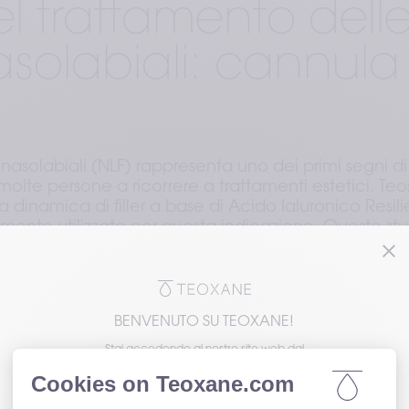
l trattamento dell
solabiali: cannula
asolabiali (NLF) rappresenta uno dei primi segni di
lte persone a ricorrere a trattamenti estetici. Teo
dinamica di filler a base di Acido Ialuronico Resili
ente utilizzato per questa indicazione. Questo st
e la sicurezza dell’iniezione di RHA 4 con cannula
amento di NLF da moderate a severe.
BENVENUTO SU TEOXANE!
Stai accedendo al nostro sito web dal
lticentrico, 50 partecipanti adulti con pieghe 
Negli Stati Uniti, i filler dermici Teoxane sono
severe hanno ricevuto iniezioni di RHA 4 su entramb
rappresentati esclusivamente da Revance