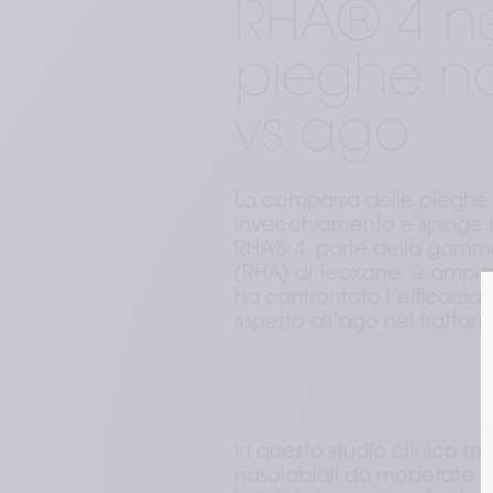
RHA® 4 ne
pieghe na
vs ago
La comparsa delle pieghe n
invecchiamento e spinge mo
RHA® 4, parte della gamma 
(RHA) di Teoxane, è ampiam
ha confrontato l’efficacia 
rispetto all’ago nel tratt
In questo studio clinico mu
nasolabiali da moderate a 