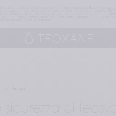
isiti legali o regolatori relativi ai prodotti commercializzati da TEOXANE posson
ni su prodotti non disponibili nel paese da cui state consultando il sito. TEOX
ioni contenute in questo sito deve essere considerata una sollecitazione, prom
. Le informazioni presenti su questo sito non intendono fornire consigli medic
professionista sanitario qualificato.
 min di lettura
e sicurezza di Teosya