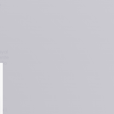
e
syal
ente
udio
i i 