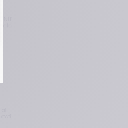
e NLF 
lato 
 
al 
tati 