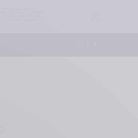
o variare da paese a 
ANE vi ricorda e richiama 
ozione o pubblicità per 
i o raccomandazioni e non 
IT
l