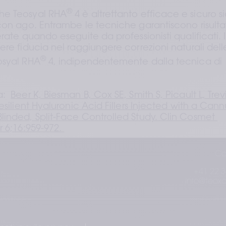
®
he Teosyal RHA
 4 è altrettanto efficace e sicuro si
con ago. Entrambe le tecniche garantiscono risultat
rate quando eseguite da professionisti qualificati. I 
re fiducia nel raggiungere correzioni naturali delle
®
osyal RHA
 4, indipendentemente dalla tecnica di 
:  
Beer K, Biesman B, Cox SE, Smith S, Picault L, Trevi
silient Hyaluronic Acid Fillers Injected with a Cannu
inded, Split-Face Controlled Study. Clin Cosmet 
 6;16:959-972. 
Co
+41 22 3
info@teox