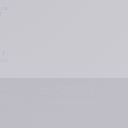
a se 
i 
 
dic 
la: 
ntattaci
Devi segnalare un problema?
Siamo qui per te
44 96 36
ane.com
medical@teoxane.com