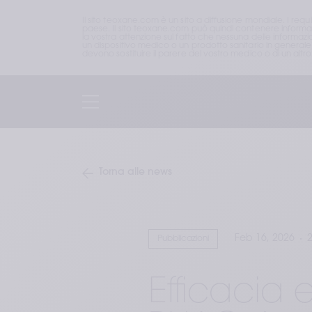
Il sito teoxane.com è un sito a diffusione mondiale. I requ
paese. Il sito teoxane.com può quindi contenere informazio
la vostra attenzione sul fatto che nessuna delle informaz
un dispositivo medico o un prodotto sanitario in generale
devono sostituire il parere del vostro medico o di un altro 
Torna alle news
Feb 16, 2026
2
Pubblicazioni
Efficacia 