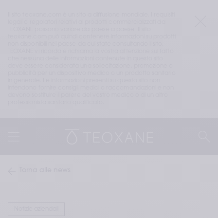
Il sito teoxane.com è un sito a diffusione mondiale. I requisiti 
legali o regolatori relativi ai prodotti commercializzati da 
TEOXANE possono variare da paese a paese. Il sito 
teoxane.com può quindi contenere informazioni su prodotti 
non disponibili nel paese da cui state consultando il sito. 
TEOXANE vi ricorda e richiama la vostra attenzione sul fatto 
che nessuna delle informazioni contenute in questo sito 
deve essere considerata una sollecitazione, promozione o 
pubblicità per un dispositivo medico o un prodotto sanitario 
in generale. Le informazioni presenti su questo sito non 
intendono fornire consigli medici o raccomandazioni e non 
devono sostituire il parere del vostro medico o di un altro 
professionista sanitario qualificato.
Torna alle news
Notizie aziendali