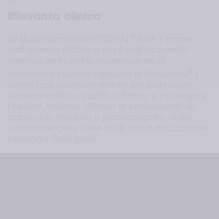
Rilevanza clinica
®
Lo studio conferma TEOSYAL
 RHA 1 come 
trattamento efficace per il miglioramento 
estetico della pelle, evidenziando al 
®
contempo il valore aggiunto di Redensity
 1 
come fase complementare per potenziare 
ulteriormente la qualità cutanea e prolungare 
i risultati. Insieme, offrono ai professionisti un 
approccio flessibile e personalizzato, dalla 
correzione delle linee sottili alla rivitalizzazione 
profonda della pelle.
®
®
Informazioni su Redensity
 1 e RHA
 1
Contattaci
®
TEOSYAL
 RHA 1:
 progettato per aree che 
+41 22 344 96 36
richiedono flessibilità, favorisce idratazione ed 
info@teoxane.com
elasticità adattandosi alle espressioni facciali.
Devi segnalare un problema?
®