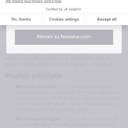
uniforme.
®
Fase 2: TEOSYAL
 PureSense Redensity 1
, un 
Go to Revance Website
acido ialuronico non reticolato arricchito con 
nutrienti e antiossidanti, progettato per nutrire la 
pelle in profondità e migliorarne luminosità, 
compattezza e tono.
Rimani su Teoxane.com
Questo approccio combinato ha consentito di 
valutare come l’abbinamento tra 
miglioramento estetico e redensificazione 
possa offrire risultati più completi e duraturi.
Risultati principali
Efficacia elevata:
 l’87% dei pazienti è stato 
valutato come “migliorato” o “molto migliorato” 
due mesi dopo il trattamento, superando i criteri 
di successo dello studio. Per le linee del sorriso, il 
miglioramento ha superato il 92%.
®
Benefici prolungati:
 l’aggiunta di Redensity
 1 
ha contribuito a mantenere miglioramenti di 