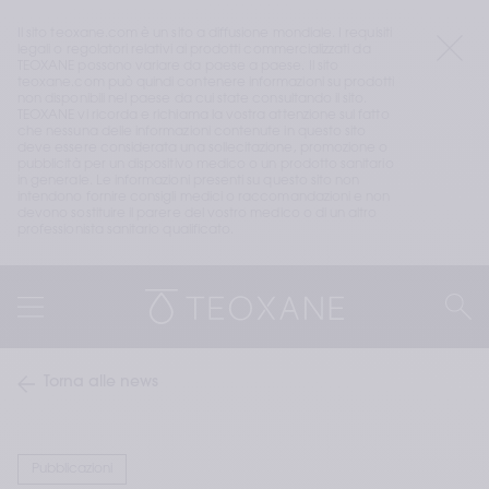
Il sito teoxane.com è un sito a diffusione mondiale. I requisiti 
legali o regolatori relativi ai prodotti commercializzati da 
TEOXANE possono variare da paese a paese. Il sito 
teoxane.com può quindi contenere informazioni su prodotti 
non disponibili nel paese da cui state consultando il sito. 
TEOXANE vi ricorda e richiama la vostra attenzione sul fatto 
che nessuna delle informazioni contenute in questo sito 
deve essere considerata una sollecitazione, promozione o 
pubblicità per un dispositivo medico o un prodotto sanitario 
in generale. Le informazioni presenti su questo sito non 
intendono fornire consigli medici o raccomandazioni e non 
devono sostituire il parere del vostro medico o di un altro 
professionista sanitario qualificato.
Torna alle news
Pubblicazioni