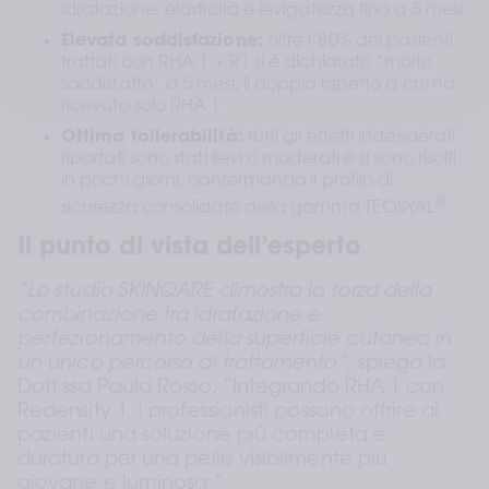
idratazione, elasticità e levigatezza fino a 5 mesi.
Elevata soddisfazione:
 oltre l’80% dei pazienti 
trattati con RHA 1 + R1 si è dichiarato “molto 
soddisfatto” a 5 mesi, il doppio rispetto a chi ha 
ricevuto solo RHA 1.
Ottima tollerabilità:
 tutti gli effetti indesiderati 
riportati sono stati lievi o moderati e si sono risolti 
in pochi giorni, confermando il profilo di 
®
sicurezza consolidato della gamma TEOSYAL
.
Il punto di vista dell’esperto
“Lo studio SKINQARE dimostra la forza della 
combinazione tra idratazione e 
perfezionamento della superficie cutanea in 
un unico percorso di trattamento”
, spiega la 
Dott.ssa Paula Rosso. “Integrando RHA 1 con 
Redensity 1, i professionisti possono offrire ai 
pazienti una soluzione più completa e 
duratura per una pelle visibilmente più 
giovane e luminosa.”