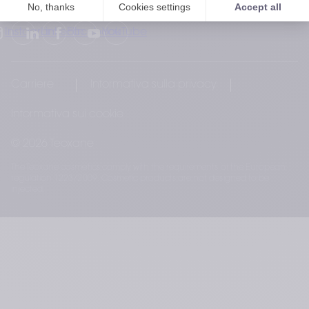
Seguici
Instagram
LinkedIn
Facebook
YouTube
Carriere
Informativa sulla privacy
Informativa sui cookie
© 2026 Teoxane
The Teoxane cosmetics comply with the requirements of the European
regulation 1223/2009. Cosmetic products are not designed to be
injected.