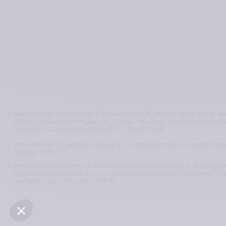
Yazdanparast TAS, Hournaz H, Saman Ahmad N, Alireza F, Mansour NK. Ass
efficacy and safety of hyaluronic acid gel injection in the restoration of ful
upper lips.J Cutan Aesthet Surg. 2017 ;10(2):101‐105
de Maio MRB. The upper and lower lips. In Injectable fillers in aesthetic m
Springer; 2014:114
Werschler WPFS, Thomas J, Paradkar‐Mitragotri D, Rotunda A, Beddingfiel
Development and validation of a photographic scale for assessment of lip 
Aesthetic Surg J. 2015;35(3):294‐307. 