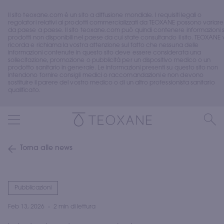
Il sito teoxane.com è un sito a diffusione mondiale. I requisiti legali o 
regolatori relativi ai prodotti commercializzati da TEOXANE possono variare 
da paese a paese. Il sito teoxane.com può quindi contenere informazioni s
prodotti non disponibili nel paese da cui state consultando il sito. TEOXANE v
ricorda e richiama la vostra attenzione sul fatto che nessuna delle 
informazioni contenute in questo sito deve essere considerata una 
sollecitazione, promozione o pubblicità per un dispositivo medico o un 
prodotto sanitario in generale. Le informazioni presenti su questo sito non 
intendono fornire consigli medici o raccomandazioni e non devono 
sostituire il parere del vostro medico o di un altro professionista sanitario 
qualificato.
Torna alle news
Pubblicazioni
Feb 13, 2026
2 min di lettura