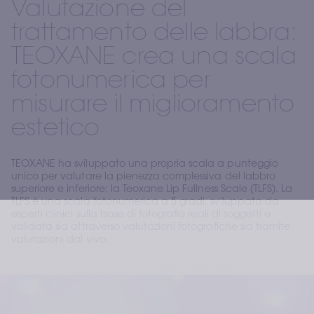
Valutazione del
trattamento delle labbra:
TEOXANE crea una scala
fotonumerica per
misurare il miglioramento
estetico
TEOXANE ha sviluppato una propria scala a punteggio
unico per valutare la pienezza complessiva del labbro
superiore e inferiore: la Teoxane Lip Fullness Scale (TLFS). La
TLFS è una scala fotonumerica a 5 gradi, sviluppata da
esperti clinici sulla base di fotografie reali di soggetti e
validata sia attraverso valutazioni fotografiche sia tramite
valutazioni dal vivo.