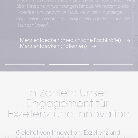
Unser umfassendes Wissen über Hyaluronsäure reicht weit 
über klinische Anwendungen hinaus. Wir nutzen diese 
Expertise, um innovative Produkte in der Hautpflege 
anzubieten, die nicht nur verjüngen, sondern auch die 
4
Haut schützen
.
Mehr entdecken (medizinische Fachkräfte)
Mehr entdecken (Patienten)
In Zahlen: Unser 
Engagement für 
Exzellenz und Innovation
Geleitet von Innovation, Exzellenz und 