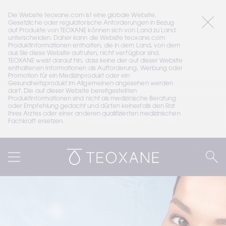
Die Website teoxane.com ist eine globale Website. 
Gesetzliche oder regulatorische Anforderungen in Bezug 
auf Produkte von TEOXANE können sich von Land zu Land 
unterscheiden. Daher kann die Website teoxane.com 
Produktinformationen enthalten, die in dem Land, von dem 
aus Sie diese Website aufrufen, nicht verfügbar sind. 
TEOXANE weist darauf hin, dass keine der auf dieser Website 
enthaltenen Informationen als Aufforderung, Werbung oder 
Promotion für ein Medizinprodukt oder ein 
Gesundheitsprodukt im Allgemeinen angesehen werden 
darf. Die auf dieser Website bereitgestellten 
Produktinformationen sind nicht als medizinische Beratung 
oder Empfehlung gedacht und dürfen keinesfalls den Rat 
Ihres Arztes oder einer anderen qualifizierten medizinischen 
Fachkraft ersetzen.