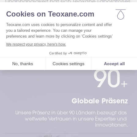
Unabhängigkeit hat sich Teoxane Laboratories 
weltweit einen anerkannten Namen in der 
ästhetischen Medizin gemacht. Die folgenden 
Erfolge bieten einen Einblick in unser 
Engagement und die Fortschritte, die wir in 
diesem Bereich erzielt haben. 
90
+
Globale Präsenz
Unsere Präsenz in über 90 Ländern bezeugt das 
weltweite Vertrauen in unsere Expertise und 
Innovationen.