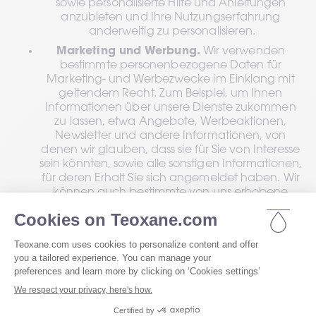
sowie personalisierte Hilfe und Anleitungen 
anzubieten und Ihre Nutzungserfahrung 
anderweitig zu personalisieren.
Marketing und Werbung.
 Wir verwenden 
bestimmte personenbezogene Daten für 
Marketing- und Werbezwecke im Einklang mit 
geltendem Recht. Zum Beispiel, um Ihnen 
Informationen über unsere Dienste zukommen 
zu lassen, etwa Angebote, Werbeaktionen, 
Newsletter und andere Informationen, von 
denen wir glauben, dass sie für Sie von Interesse 
sein könnten, sowie alle sonstigen Informationen, 
für deren Erhalt Sie sich angemeldet haben. Wir 
können auch bestimmte von uns erhobene 
Informationen verwenden, um unsere 
Werbekampagnen zu verwalten und zu 
verbessern, damit wir Personen mit relevanten 
Inhalten besser erreichen können.
Zielgerichtete Werbung.
 Wenn Sie eingewilligt 
haben, können wir bestimmte 
personenbezogene Daten über Sie (wie Ihren 
Namen und Ihre E-Mail-Adresse) im Allgemeinen 