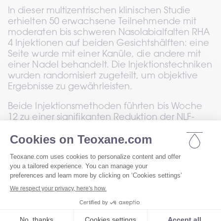
In dieser multizentrischen klinischen Studie 
erhielten 50 erwachsene Teilnehmende mit 
moderaten bis schweren Nasolabialfalten RHA 
4 Injektionen auf beiden Gesichtshälften: eine 
Seite wurde mit einer Kanüle, die andere mit 
einer Nadel behandelt. Die Injektionstechniken 
wurden randomisiert zugeteilt, um objektive 
Ergebnisse zu gewährleisten.
Beide Injektionsmethoden führten bis Woche 
12 zu einer signifikanten Reduktion der NLF-
Schwere. Die durchschnittliche Verbesserung 
war nahezu identisch: -1,61 auf der 
Kanülenseite und -1,65 auf der Nadelseite. 
Damit wurde gezeigt, dass die Kanüle der 
Nadel in Bezug auf die Wirksamkeit nicht 
unterlegen ist.
Über 90 % der Teilnehmenden zeigten sich mit 
dem Behandlungsergebnis zufrieden, 