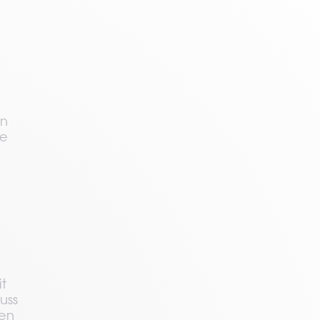
on
se
 
ss 
en 