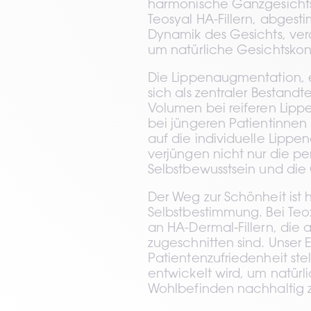
harmonische Ganzgesichtsv
Teosyal HA-Fillern, abgest
Dynamik des Gesichts, verde
um natürliche Gesichtskon
Die Lippenaugmentation, e
sich als zentraler Bestandt
Volumen bei reiferen Lippe
bei jüngeren Patientinnen u
auf die individuelle Lipp
verjüngen nicht nur die pe
Selbstbewusstsein und die
Der Weg zur Schönheit ist h
Selbstbestimmung. Bei Teox
an HA-Dermal-Fillern, die a
zugeschnitten sind. Unser 
Patientenzufriedenheit stel
entwickelt wird, um natürl
Wohlbefinden nachhaltig z