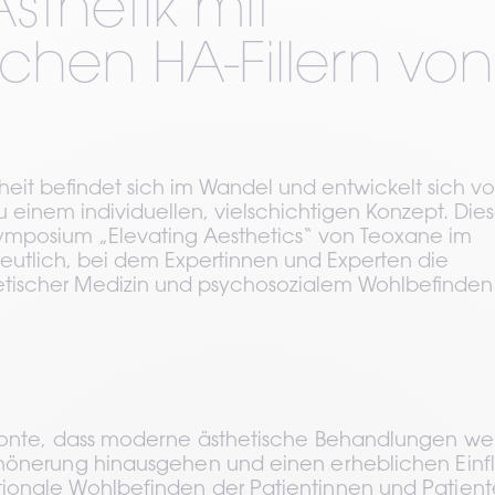
Ästhetik mit
lichen HA-Fillern von
eit befindet sich im Wandel und entwickelt sich v
zu einem individuellen, vielschichtigen Konzept. Die
ymposium „Elevating Aesthetics“ von Teoxane im
utlich, bei dem Expertinnen und Experten die
etischer Medizin und psychosozialem Wohlbefinden
tonte, dass moderne ästhetische Behandlungen weit
hönerung hinausgehen und einen erheblichen Einflu
onale Wohlbefinden der Patientinnen und Patient