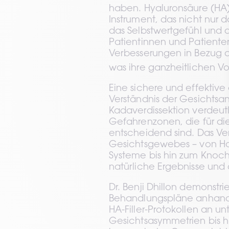
haben. Hyaluronsäure (HA)-b
Instrument, das nicht nur 
das Selbstwertgefühl und di
Patientinnen und Patiente
Verbesserungen in Bezug au
was ihre ganzheitlichen Vor
Eine sichere und effektive 
Verständnis der Gesichtsanat
Kadaverdissektion verdeut
Gefahrenzonen, die für die 
entscheidend sind. Das Ver
Gesichtsgewebes – von Ha
Systeme bis hin zum Knoche
natürliche Ergebnisse und 
Dr. Benji Dhillon demonstr
Behandlungspläne anhand 
HA-Filler-Protokollen an un
Gesichtsasymmetrien bis h