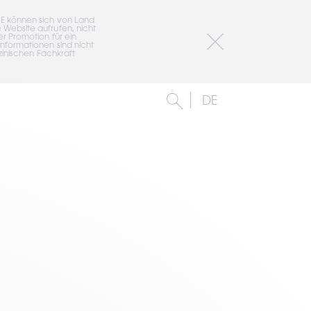
E können sich von Land 
Website aufrufen, nicht 
 Promotion für ein 
formationen sind nicht 
inischen Fachkraft 
DE