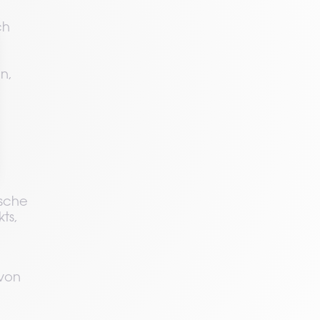
h 
, 
sche 
s, 
on 