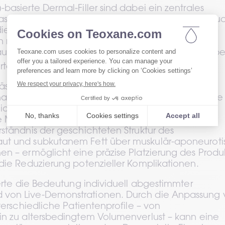
asierte Dermal-Filler sind dabei ein zentrales 
das äußere Erscheinungsbild verbessert, sondern auc
e Lebensqualität stärkt. Studien zeigen, dass 
n nach HA-Filler-Behandlungen deutliche 
f Selbstvertrauen und soziale Interaktionen erleben
1
teile unterstreicht
.
ästhetische Praxis erfordert ein tiefgehendes 
omie. Die von Dr. Billur Sezgin Kiziloc vorgestellte 
lichte wichtige anatomische Besonderheiten und 
Minimierung von Risiken bei Filler-Injektionen 
ständnis der geschichteten Struktur des 
ut und subkutanem Fett über muskulär-aponeuroti
n – ermöglicht eine präzise Platzierung des Produkt
die Reduzierung potenzieller Komplikationen.
ierte die Bedeutung individuell abgestimmter 
von Live-Demonstrationen. Durch die Anpassung v
terschiedliche Patientenprofile – von 
in zu altersbedingtem Volumenverlust – kann eine 