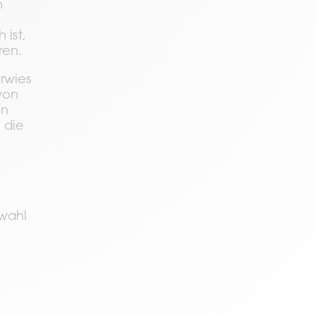
 
ist, 
ren.
wies 
von 
n 
die 
wahl 