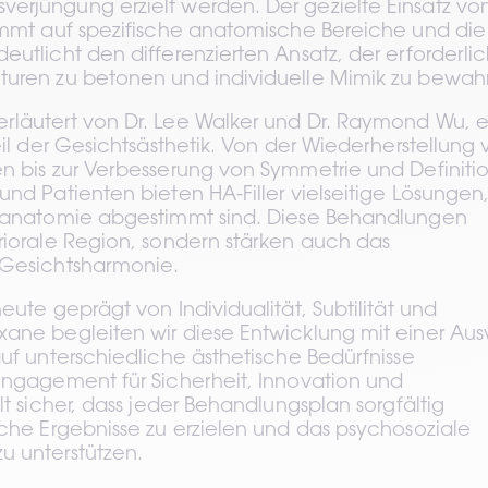
erjüngung erzielt werden. Der gezielte Einsatz von
immt auf spezifische anatomische Bereiche und die 
utlicht den differenzierten Ansatz, der erforderlich 
turen zu betonen und individuelle Mimik zu bewah
rläutert von Dr. Lee Walker und Dr. Raymond Wu, er
eil der Gesichtsästhetik. Von der Wiederherstellung 
n bis zur Verbesserung von Symmetrie und Definitio
nd Patienten bieten HA-Filler vielseitige Lösungen, 
enanatomie abgestimmt sind. Diese Behandlungen 
riorale Region, sondern stärken auch das 
 Gesichtsharmonie.
eute geprägt von Individualität, Subtilität und 
ane begleiten wir diese Entwicklung mit einer Aus
uf unterschiedliche ästhetische Bedürfnisse 
Engagement für Sicherheit, Innovation und 
lt sicher, dass jeder Behandlungsplan sorgfältig 
iche Ergebnisse zu erzielen und das psychosoziale 
u unterstützen.