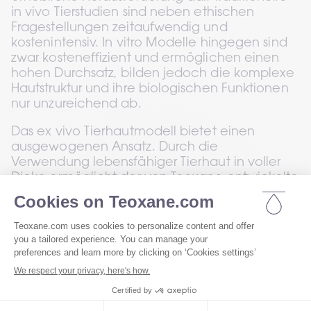
in vivo Tierstudien sind neben ethischen 
Fragestellungen zeitaufwendig und 
kostenintensiv. In vitro Modelle hingegen sind 
zwar kosteneffizient und ermöglichen einen 
hohen Durchsatz, bilden jedoch die komplexe 
Hautstruktur und ihre biologischen Funktionen 
nur unzureichend ab.
Das ex vivo Tierhautmodell bietet einen 
ausgewogenen Ansatz. Durch die 
Verwendung lebensfähiger Tierhaut in voller 
Dicke ermöglicht der von Teoxane entwickelte 
Ansatz eine Verringerung der Lücke zwischen 
in vivo und in vitro Studien. Die Studie 
beschreibt detailliert die Entwicklung des 
Modells und seine strukturelle Integrität, 
bewertet mithilfe eines histologischen 
Bewertungssystems.
Die Forschung konzentriert sich auf die 