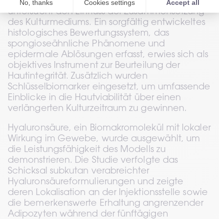
Optimierung des ex vivo Hautkultursystems und 
untersucht den Einfluss der Zusammensetzung 
des Kulturmediums. Ein sorgfältig entwickeltes 
histologisches Bewertungssystem, das 
spongioseähnliche Phänomene und 
epidermale Ablösungen erfasst, erwies sich als 
objektives Instrument zur Beurteilung der 
Hautintegrität. Zusätzlich wurden 
Schlüsselbiomarker eingesetzt, um umfassende 
Einblicke in die Hautviabilität über einen 
verlängerten Kulturzeitraum zu gewinnen.
Hyaluronsäure, ein Biomakromolekül mit lokaler 
Wirkung im Gewebe, wurde ausgewählt, um 
die Leistungsfähigkeit des Modells zu 
demonstrieren. Die Studie verfolgte das 
Schicksal subkutan verabreichter 
Hyaluronsäureformulierungen und zeigte 
deren Lokalisation an der Injektionsstelle sowie 
die bemerkenswerte Erhaltung angrenzender 
Adipozyten während der fünftägigen 