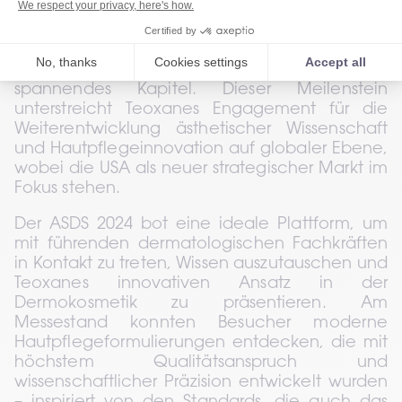
Dermatologic Surgery (ASDS) in Orlando 
bekannt zu geben. Mit der offiziellen 
Einführung seiner Dermokosmetik-Linie in den 
Vereinigten Staaten beginnt ein neues und 
spannendes Kapitel. Dieser Meilenstein 
unterstreicht Teoxanes Engagement für die 
Weiterentwicklung ästhetischer Wissenschaft 
und Hautpflegeinnovation auf globaler Ebene, 
wobei die USA als neuer strategischer Markt im 
Fokus stehen.
Der ASDS 2024 bot eine ideale Plattform, um 
mit führenden dermatologischen Fachkräften 
in Kontakt zu treten, Wissen auszutauschen und 
Teoxanes innovativen Ansatz in der 
Dermokosmetik zu präsentieren. Am 
Messestand konnten Besucher moderne 
Hautpflegeformulierungen entdecken, die mit 
höchstem Qualitätsanspruch und 
wissenschaftlicher Präzision entwickelt wurden 