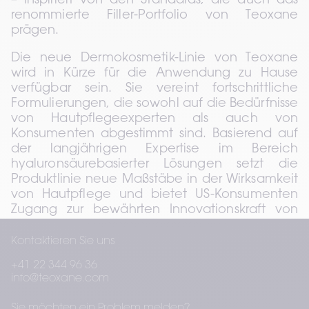
– inspiriert von den Standards, die auch das 
renommierte Filler-Portfolio von Teoxane 
prägen.
Die neue Dermokosmetik-Linie von Teoxane 
wird in Kürze für die Anwendung zu Hause 
verfügbar sein. Sie vereint fortschrittliche 
Formulierungen, die sowohl auf die Bedürfnisse 
von Hautpflegeexperten als auch von 
Konsumenten abgestimmt sind. Basierend auf 
der langjährigen Expertise im Bereich 
hyaluronsäurebasierter Lösungen setzt die 
Produktlinie neue Maßstäbe in der Wirksamkeit 
von Hautpflege und bietet US-Konsumenten 
Zugang zur bewährten Innovationskraft von 
Teoxane.
Kontaktieren Sie uns
Teoxane bedankt sich herzlich bei allen 
+41 22 344 96 36
Besucherinnen und Besuchern in Orlando 
info@teoxane.com
sowie bei der ASDS-Community für eine 
inspirierende Veranstaltung. Wir freuen uns auf 
Sie möchten ein Problem melden?