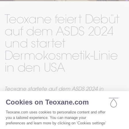
Teoxane feiert Debüt 
auf dem ASDS 2024 
und startet 
Dermokosmetik-Linie 
in den USA
Teoxane startete auf dem ASDS 2024 in 
Orlando offiziell seine Dermokosmetik-Linie in 
den USA und stellte innovative Hautpflege vor, 
die auf ästhetischer Wissenschaft basiert.
Teoxane freut sich, sein erfolgreiches Debüt 
auf dem Kongress der American Society for 