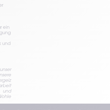
r 
 ein 
gung 
 und 
nser 
sere 
geiz 
beit 
 und 
ohle 