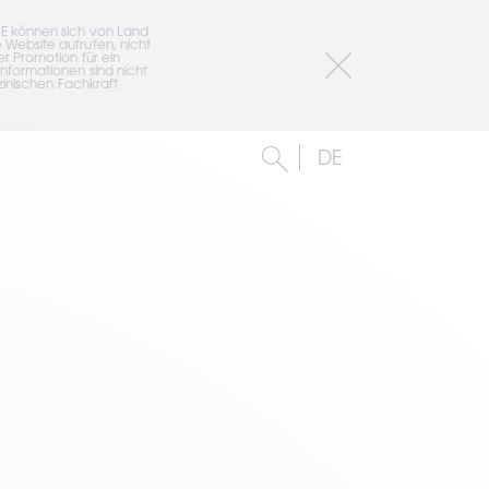
E können sich von Land 
Website aufrufen, nicht 
 Promotion für ein 
formationen sind nicht 
inischen Fachkraft 
DE