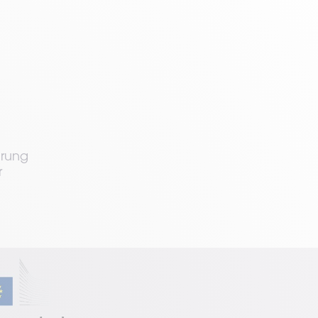
erung
r