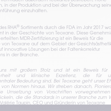
g untermauert außerdem Teoxanes Bestreben, hohe 
n, in der Produktion und bei der Überwachung seine
nführung einzuhalten.
®
des RHA
 Sortiments durch die FDA im Jahr 2017 war
t in der Geschichte von Teoxane. Diese Genehmi
teilten MDR-Zertifizierung ist ein Beweis für die 
se von Teoxane auf dem Gebiet der Gesichtsästhetik
uf innovative Lösungen bei der Faltenkorrektur 
ns in der Branche.  
 uns mit großem Stolz und ist ein Beweis für u
heit und klinische Exzellenz, die für un
ntraler Bedeutung sind. Bei Teoxane geht unser Ehr
 von Normen hinaus. Wir streben danach, Pionierar
die Umsetzung von Vorschriften vorwegnehmen
ckeln, die die Standards in unserer Branche zum W
- Valérie Taupin, CEO und Gründerin von Teoxane