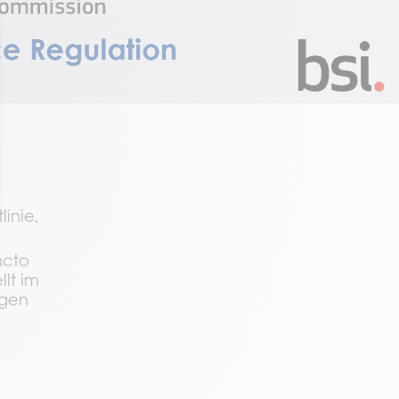
inie, 
cto 
lt im 
gen 