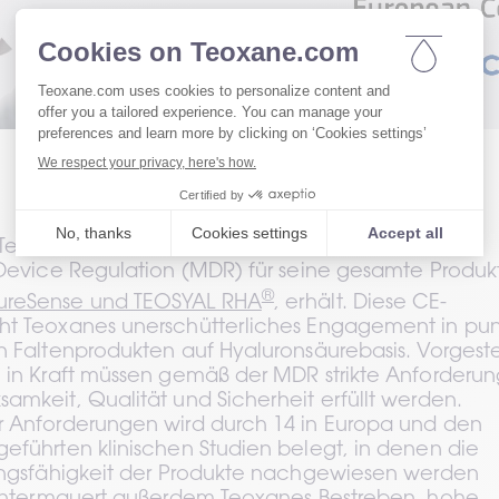
Teoxane ist das erste Unternehmen, das die 
 Device Regulation (MDR) für seine gesamte Produktl
®
ureSense und TEOSYAL RHA
, erhält. Diese CE-
ht Teoxanes unerschütterliches Engagement in pun
n Faltenprodukten auf Hyaluronsäurebasis. Vorgestel
1 in Kraft müssen gemäß der MDR strikte Anforderun
amkeit, Qualität und Sicherheit erfüllt werden. 
r Anforderungen wird durch 14 in Europa und den 
eführten klinischen Studien belegt, in denen die 
tungsfähigkeit der Produkte nachgewiesen werden 